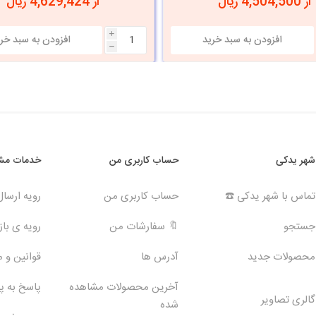
از 4,504,500 ریال
از 4,629,424 ریال
i
h
شهر یدکی
حساب کاربری من
خدمات مشت
تماس با شهر یدکی ☎️
حساب کاربری من
رویه ارسا
جستجو
🔖 سفارشات من
رویه ی بازگ
محصولات جدید
آدرس ها
قوانین و 
آخرین محصولات مشاهده
پاسخ به 
گالری تصاویر
شده