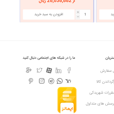
از 28,638,882 ریال
i
i
h
h
ریان
ما را در شبکه های اجتماعی دنبال کنید
ل سفارش
رداندن کالا
مقررات شهریدکی
پرسش های متداول