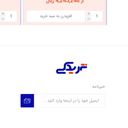
از 4,245,248 ریال
i
i
h
h
خبرنامه
عضویت
عدم عضویت