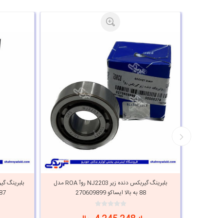
بکس دنده زیر NJ2203 TN روا و کاپرا
بلبرینگ گیربکس دنده زیر NJ2203 روآ ROA مدل
88 به بالا ایساکو 270609899
87 به پائین m 9000892030