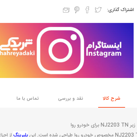
اشتراک گذاری:
با، ساینا و کوییک و
خانواده پیکان، آردی و آریسان
خانواده ریو
روآ
، ساینا و کوییک و
مشترک پیکان، آردی و آریسان
تخصصی آردی
وییک
تخصصی آریسان
ینا
تخصصی روآ
اهین
پیکان دولوکس
شرح کالا
نقد و بررسی
تماس با ما
درو روا
خودروهای چینی
بلبرینگ
از اجز