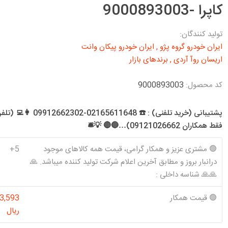
د معمولی و SE
کاپرا -9000893003
تخصصی 206 T1
تخصصی 141
شرکت آذین تنه
شرکت کیک KIK
شرکت ام دبلیو
کاسنمد ویژن
ن و موتور EF7
و آذین قطعه
اچ MWH
Visiun
تخصصی 206 T2
تخصصی 151 (وانت)
رس معمولی و سال
تولید کنندگان:
تخصصی 206 T3
تخصصی هاچ بک
ایران خودرو گروه پژو
,
ایران خودرو پیکان وانت
س موتور زانتیا و
تخصصی 206 T5
اریسان روآ آردی
,
برندهای بازار
تخصصی 206 T6
ا
کد محصول:
9000893003
شرکت تولیدی
شرکت کاسنمد
شرکت سرسیلندر
شرکت فراسلی
تخصصی 207
 ،روآ سال
شوبرت
GTS
الوند
پشتیبانی (خرید تلفنی) : ☎️ 02165611648-302
SCHUBERT
فقط همکاران 09121026662)…🔵🔴 💡🛎️
🟢 مشتری عزیز و همکار گرامی، قیمت همه کالاهای موجود
5+
درانبار بروز و مطابق آخرین اعلام شرکت تولید کننده میباشد. 🙏
🙏🙏 شناسه داخلی :
شرکت کاوج
شرکت والئو
شرکت تخصصی
شرکت تکلان
Kavaj
Valeo
سرپلوس رایو
توس
🟢 قیمت همکار
3,593
Rayo
ریال