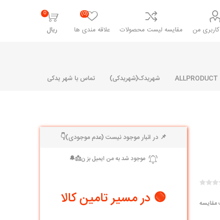
0
(0)
اربری من
مقایسه لیست محصولات
علاقه مندی ها
ریال
شهریدک(شهریدکی)
تماس با شهر یدکی
📌 در انبار موجود نیست (عدم موجودی)👇
شرکت پارلا پارت
شرکت ایران
شرکت ایده
سایپا
خانواده رنو و ال 90
آرارات
مارپیچ
ساخت
ای پراید
مشترک رنو و ال 90
🟢 در مسیر تامین کالا
تخصصی ال 90
 مقایسه
تخصصی ال 90 ( وانت )