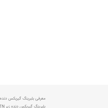
خانواده تی
شاهین
مشترک تیبا
شاهین
تخصصی ک
تخصصی سا
تخصصی ش
معرفی بلبرینگ گیربکس دنده زیر NJ2203 TN برای خو
مزدا وانت
بلبرینگ گیربکس دنده زیر NJ2203 TN مخصوص خودرو روا طراحی شده است. این