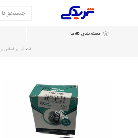
دسته بندی کالاها
انتخاب بر اساس برند
انتخاب بر اساس نام خودرو
شرکت ایساکو
شرکت
شرکت دیناپارت
ش
سایپایدک
روآ و تارا
مشترک 405، سمند و پارس
تخصصی موتو