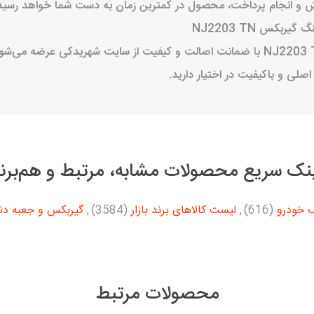
ش و انجام پرداخت، محصول در کمترین زمان به دست شما خواهد رسید
بکس NJ2203 TN
بلبرینگ گیربکس دنده زیر NJ2203 TN با ضمانت اصالت و کیفیت از سایت شهریدکی عر
لی و باکیفیت در اختیار دارید.
نک سریع محصولات مشابه، مرتبط و هم‌برن
گ خودرو
(616)
,
لیست کالاهای برند بازار
(3584)
,
گیربکس و جعبه دن
محصولات مرتبط