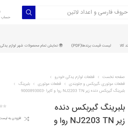
حساب ک
 کالا
لیست قیمت برندها(PDF)
🌍 نمایش تمام محصولات شهر لوازم یدکی ALLPRODUCT
صفحه نخست
قطعات لوازم یدکی خودرو
قطعات موتوری ،گیربکس و جلوبندی
قطعات موتوری
بلبرینگ
رکت آماتاصمد
شرکت رفیع نیا
شرکت ابری
شرکت توان
بلبرینگ گیربکس دنده زیر NJ2203 TN روا و کاپرا -9000893003
خانواده 405، سمند، پارس، دنا و
خانواده 206 و رانا
خانواده پراید 
قطعه ابتکار
بلبرینگ گیربکس دنده
مشترک تیپ های 206 و رانا
مشترک تیپ ه
تخصصی رانا
تخصصی 131
زیر NJ2203 TN روا و
افزودن به لیست
ر TU5
تخصصی 206 SD
تخصصی 132