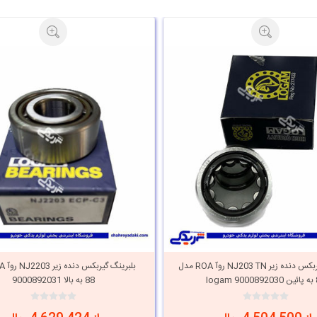
بلبرینگ گیربکس دنده زیر NJ203 TN روآ ROA مدل
loga
88 به بالا 9000892031