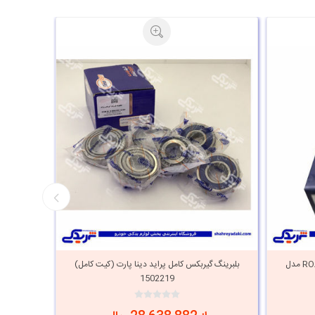
بلبرینگ گیربکس دنده زیر NJ2203 روآ ROA مدل
بلبرینگ گیربکس کامل پراید دینا پارت (کیت کامل)
1502219