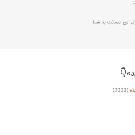
.
ضه می‌شود. این ضمانت به شما
د»👇
ده
(2003)