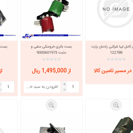
کامل تیبا شرکتی رادمان پارت
بست باتری خروسکی منفی و
بست ت
122788
مثبت 9000601973
در مسیر تامین کالا
از 1,495,000 ریال
از 61,600
i
i
h
h