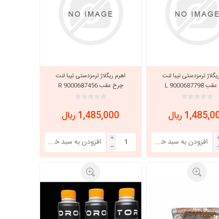
یگلاژ ترمزدستی تیبا لنت
اهرم ریگلاژ ترمزدستی تیبا لنت
L 900068779
چرخ عقب R 9000687456
1,485, ریال
1,485,000 ریال
i
h