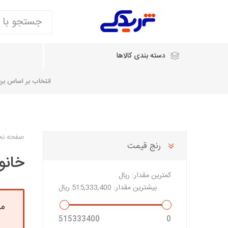
دسته بندی کالاها
انتخاب بر اساس برند
انتخاب بر اساس نام خودرو
صفحه ن
رنج قیمت
خانو
شرکت ایساکو
شرکت
شرکت دیناپارت
ش
سایپایدک
کمترین مقدار:
ریال
روآ و تارا
بیشترین مقدار:
515,333,400 ریال
مشترک 405، سمند و پارس
مش
تخصصی موتو
515333400
0