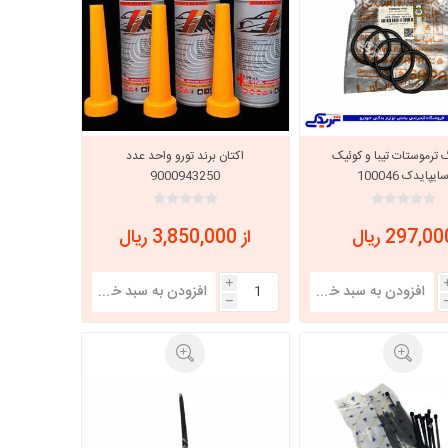
 ترموستات تیبا و کوئیک
اکتان برند تورو واحد عدد
ایپایدک 100046
9000943250
297,0 ریال
از 3,850,000 ریال
i
h