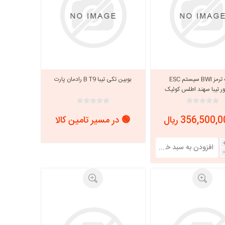
بلوك‌ ترمز BWI سيستم ESC
بوبین تکی تیبا B T9 رادمان پارت
ور تیبا سهند اطلس کوئیک
 سایپایدک 108087
🟢 در مسیر تامین کالا