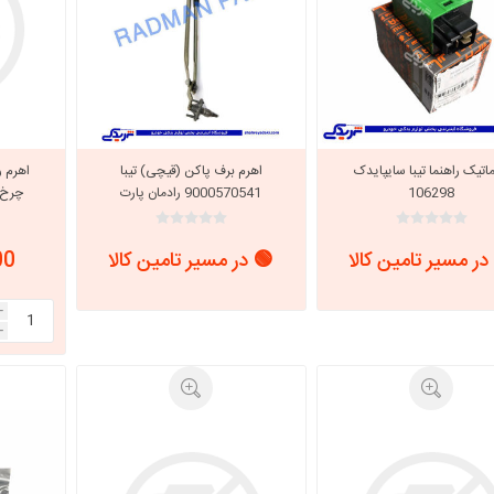
ماتیک راهنما تیبا سایپایدک
اهرم برف پاکن (قیچی) تیبا
اهرم ر
106298
9000570541 رادمان پارت
چرخ عقب 8
در مسیر تامین کالا
🟢 در مسیر تامین کالا
000
i
h