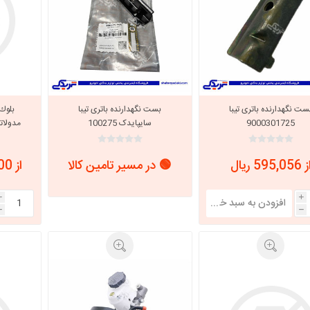
ست نگهدارنده باتری تیبا
بست نگهدارنده باتری تیبا
9000301725
سایپایدک 100275
مدولات
کروز
 595,056 ریال
🟢 در مسیر تامین کالا
از 356,500,000 ریال
i
i
h
h