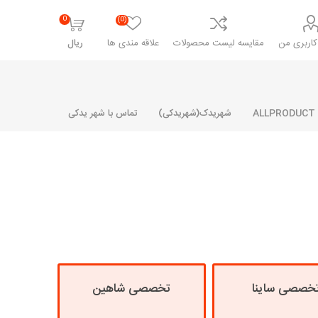
0
(0)
اربری من
مقایسه لیست محصولات
علاقه مندی ها
ریال
شهریدک(شهریدکی)
تماس با شهر یدکی
شرکت پارلا پارت
شرکت ایران
شرکت ایده
سایپا
خانواده رنو و ال 90
آرارات
مارپیچ
ساخت
ای پراید
مشترک رنو و ال 90
تخصصی ال 90
خصصی ساینا
تخصصی شاهین
تخصصی ال 90 ( وانت )