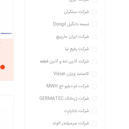
شرکت مبتکران
خانواده تی
شاهین
تسمه دانگیل Dongil
مشترک تیبا
شاهین
شرکت ایران مارپیچ
تخصصی ک
شرکت رفیع نیا
تخصصی سا
شرکت آذین تنه و آذین قطعه
تخصصی ش
🟢 
کاسنمد ویژن Visiun
شرکت ام دبلیو اچ MWH
شرکت ژرماتک GERMATEC
شرکت باباپارت
شرکت سرسیلندر الوند
مزدا وانت