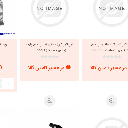
اتور کامل تیبا ساندن رادمان
اوپراتور کروز دستی تیبا رادمان پارت
اورینگ
 (بدون ضمانت) 116038
(بدون ضمانت) 116553
س
در مسیر تامین کالا
🟢 در مسیر تامین کالا
00
i
h