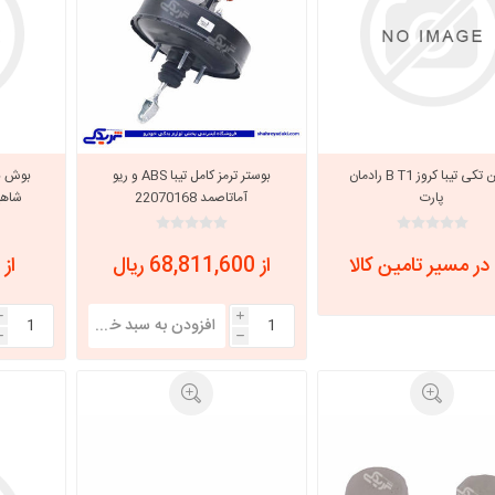
بوبین تکی تیبا کروز B T1 رادمان
بوستر ترمز کامل تیبا ABS و ریو
بوش با
پارت
آماتاصمد 22070168
شاهین
در مسیر تامین کالا
از 68,811,600 ریال
از 302,450 ریال
i
i
h
h