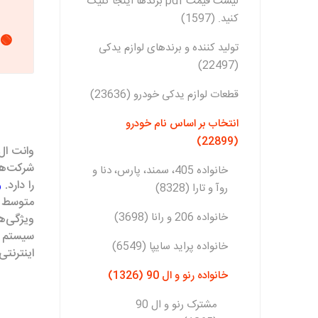
لیست قیمت pdf برندها اینجا کلیک
کنید. (1597)
🟢 
تولید کننده و برندهای لوازم یدکی
(22497)
قطعات لوازم یدکی خودرو (23636)
انتخاب بر اساس نام خودرو
(22899)
خانواده 405، سمند، پارس، دنا و
را دارد.
و
روآ و تارا (8328)
متوسط ا
خانواده 206 و رانا (3698)
خانواده پراید سایپا (6549)
اینترنت
خانواده رنو و ال 90 (1326)
مشترک رنو و ال 90