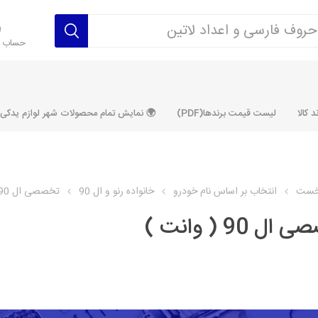
حساب ک
 کالا
لیست قیمت برندها(PDF)
🌍 نمایش تمام محصولات شهر لوازم یدکی ALLPRODUCT
خست
انتخاب بر اساس نام خودرو
خانواده رنو و ال 90
تخصصی ال 90 ( وانت )
ل 90 ( وانت )
رکت آماتاصمد
شرکت رفیع نیا
شرکت ابری
شرکت توان
خانواده 405، سمند، پارس، دنا و
خانواده 206 و رانا
خانواده پراید 
قطعه ابتکار
مشترک تیپ های 206 و رانا
مشترک تیپ ه
تخصصی رانا
تخصصی 131
ر TU5
تخصصی 206 SD
تخصصی 132