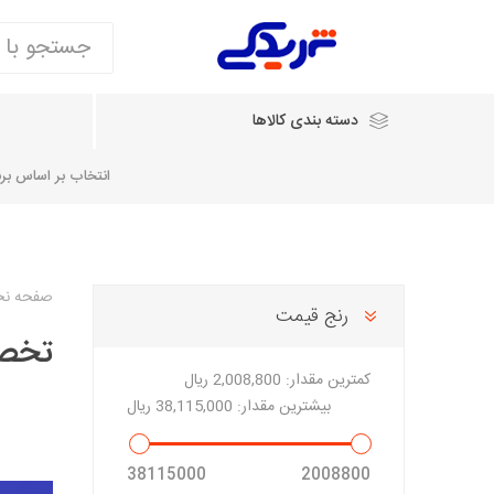
دسته بندی کالاها
انتخاب بر اساس برند
انتخاب بر اساس نام خودرو
صفحه ن
رنج قیمت
تخصصی ا
شرکت ایساکو
شرکت
شرکت دیناپارت
ش
سایپایدک
کمترین مقدار:
2,008,800 ریال
روآ و تارا
بیشترین مقدار:
38,115,000 ریال
مشترک 405، سمند و پارس
تخصصی موتو
38115000
2008800