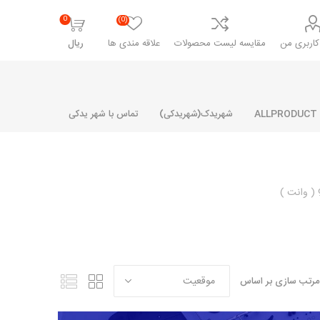
0
(0)
اربری من
مقایسه لیست محصولات
علاقه مندی ها
ریال
شهریدک(شهریدکی)
تماس با شهر یدکی
شرکت پارلا پارت
شرکت ایران
شرکت ایده
سایپا
خانواده رنو و ال 90
آرارات
مارپیچ
ساخت
ای پراید
مشترک رنو و ال 90
مرتب سازی بر اساس
تخصصی ال 90
تخصصی ال 90 ( وانت )