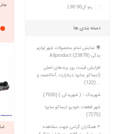
رنو ال90 L90
خانواده تی
شاهین
دسته بندی ها
🟢 
مشترک تیبا
شاهین
تخصصی ک
🌍 نمایش تمام محصولات شهر لوازم
یدکی Allproduct (23878)
تخصصی سا
تخصصی ش
افزایش قیمت روز برندهای اصلی
(ایساکو ,سایپا ,دیناپارت ,آماتاصمد و
... (122)
شهریدک - ( شهریدکی ) (7930)
شهر قطعات خودرو ایساکو سایپا
(7275)
📌همکاران گرامی جهت مشاهده
مزدا وانت