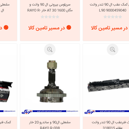
بوش کمک عقب ال 90 تندر وانت
سرپلوس بیرونی ال 90 وانت و
L90 9000459040
مگان 1600 AT 30 خار RAYO R-
ال 90 RAYO R-130 AT
1036
با، ساینا و کوییک و
خانواده پیکان، آردی و آریسان
خانواده ریو
روآ
در مسیر تامین کالا
🟢 در مسیر تامین کالا
🟢 در
، ساینا و کوییک و
مشترک پیکان، آردی و آریسان
تخصصی آردی
وییک
تخصصی آریسان
ینا
تخصصی روآ
اهین
پیکان دولوکس
کمک فنرعقب ال 90 تندر وانت
مشعلی ال90 و ساندرو 20 خار
خودروهای چینی
عظام 318015
RAYO R-038