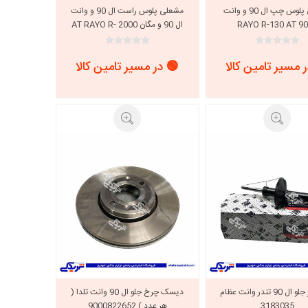
مشعلی پلوس چپ ال 90 و وانت
مشعلی پلوس راست ال 90 و وانت
ال 90 و مگان 2000 AT RAYO R-
131/1013
خانواده نیسان
نیسان وانت
 مسیر تامین کالا
🟢 در مسیر تامین کالا
کمک فنر جلو ال 90 تندر وانت عظام
دیسک چرخ جلو ال 90 وانت تلدا (
3183035
هر عدد ) 9000822652