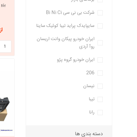
شرکت بی نی سی Bi Ni Ci
خانواده تی
شاهین
سایپایدک پراید تیبا کوئیک ساینا
از 2,784,320
مشترک تیبا
شاهین
ایران خودرو پیکان وانت اریسان
روآ آردی
تخصصی ک
تخصصی سا
ایران خودرو گروه پژو
تخصصی ش
206
نیسان
تیبا
رانا
مزدا وانت
دسته بندی ها