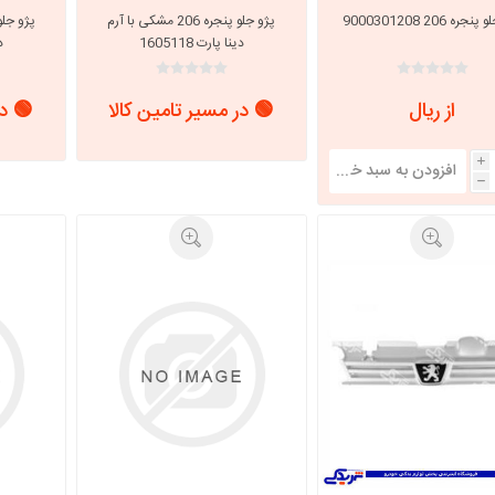
ره 206 9000301208
پژو جلو پنجره 206 مشکی با آرم
دینا پارت 1605118
دی
از ریال
🟢 در مسیر تامین کالا
🟢 در
i
h