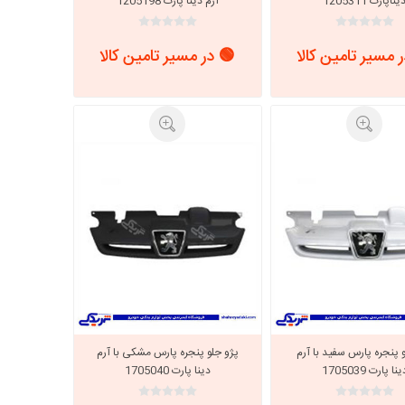
یناپارت 1205311
آرم دینا پارت 1205198
 مسیر تامین کالا
🟢 در مسیر تامین کالا
 پنجره پارس سفید با آرم
پژو جلو پنجره پارس مشکی با آرم
نا پارت 1705039
دینا پارت 1705040