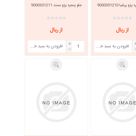
و پرشیا 9000301210
جلو پنجره پژو سمند 9000301211
از ریال
از ریال
i
h