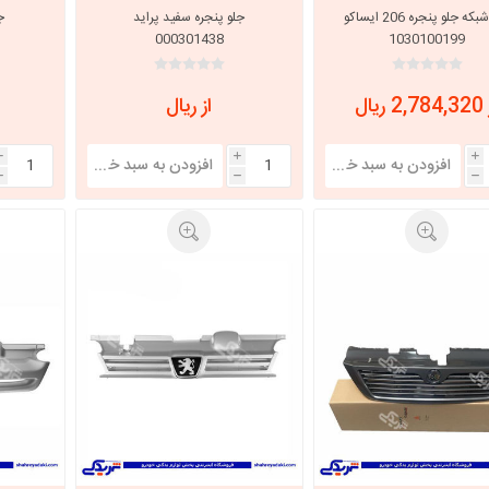
پژو شبکه جلو پنجره 206 ایساکو
جلو پنجره سفید پراید
000301438
1030100199
با، ساینا و کوییک و
خانواده پیکان، آردی و آریسان
خانواده ریو
روآ
 ریال
از ریال
، ساینا و کوییک و
مشترک پیکان، آردی و آریسان
تخصصی آردی
i
i
i
وییک
h
h
h
تخصصی آریسان
ینا
تخصصی روآ
اهین
پیکان دولوکس
خودروهای چینی