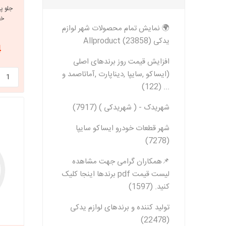
خار
🌍 نمایش تمام محصولات شهر لوازم
یدکی Allproduct (23858)
4
افزایش قیمت روز برندهای اصلی
(ایساکو ,سایپا ,دیناپارت ,آماتاصمد و
... (122)
شهریدک - ( شهریدکی ) (7917)
شهر قطعات خودرو ایساکو سایپا
(7278)
📌همکاران گرامی جهت مشاهده
لیست قیمت pdf برندها اینجا کلیک
کنید. (1597)
تولید کننده و برندهای لوازم یدکی
(22478)