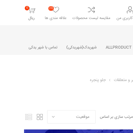
0
(0)
اربری من
مقایسه لیست محصولات
علاقه مندی ها
ریال
شهریدک(شهریدکی)
تماس با شهر یدکی
 و متعلقات
جلو پنجره
شرکت پارلا پارت
شرکت ایران
شرکت ایده
سایپا
خانواده رنو و ال 90
آرارات
مارپیچ
ساخت
ای پراید
مشترک رنو و ال 90
مرتب سازی بر اساس
تخصصی ال 90
تخصصی ال 90 ( وانت )