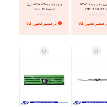
پژو توری جلو پنجره شبکه206
پژو جلو پنجره 206 (خاکستری)
9000939002 Bini
دیناپارت 1605149
 مسیر تامین کالا
🟢 در مسیر تامین کالا