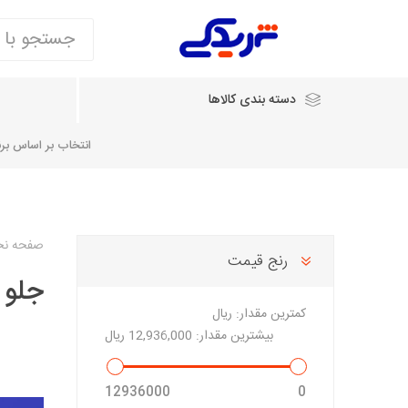
دسته بندی کالاها
انتخاب بر اساس برند
انتخاب بر اساس نام خودرو
صفحه ن
رنج قیمت
جلو 
شرکت ایساکو
شرکت
شرکت دیناپارت
ش
سایپایدک
کمترین مقدار:
ریال
روآ و تارا
بیشترین مقدار:
12,936,000 ریال
مشترک 405، سمند و پارس
تخصصی موتو
12936000
0