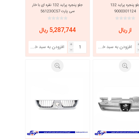
جلو پنجره پراید 132
جلو پنجره پراید 132 نقره ای با خار
9000301124
سی پارت 561230CS7
خانواده نیسان
نیسان وانت
از ریال
5,287,744 ریال
i
h