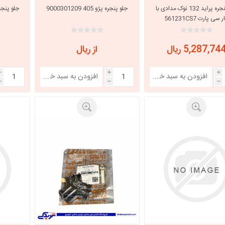
جلو پنجره پراید 132 نوک مدادی با
جلو پنجره پژو 405 9000301209
جلو پنجره پژ
 سی پارت 561231CS7
5,287,74 ریال
از ریال
i
i
i
h
h
h