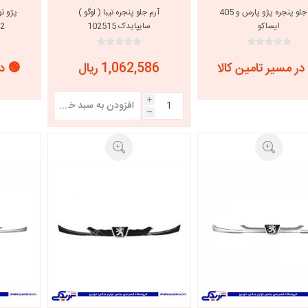
آرم جلو پنجره پژو پارس و 405
آرم جلو پنجره تیبا ( لوگو )
ایساکو
سایپایدک 102515
ci
در مسیر تامین کالا
1,062,586 ریال
🟢 در
i
h