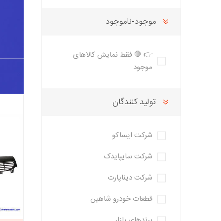
تخصصی سمن
تسمه دانگیل
شرکت مبتکران
شرکت ژرماتک
تخصصی سور
موجود-ناموجود
GERMATEC
Dongil
تخصصی پا
تخصصی پار
👉 🛑 فقط نمایش کالاهای
XUM
موجود
تخصصی دن
تخصصی روآ
شرکت سیال
شرکت تولیدی
شرکت مادپارت
تولید کنندگان
تخصصی 407
نیرو
مگنت دلکو
تارا
شتاب افزا
شرکت ایساکو
پژو XU7P
پژو 405 کاربرات مدل 2000
شرکت سایپایدک
شرکت دیناپارت
شرکت امیرنیا
شرکت شیفتن
شرکت فال گستر
Fal Gostar
قطعات خودرو شاهین
برندهای بازار