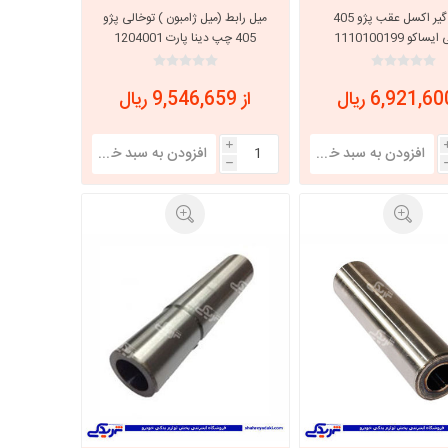
ضربه گیر اکسل عقب پژو 405
میل رابط (میل ژامبون ) توخالی پژو
اکو 1110100199
405 چپ دینا پارت 1204001
از 9,546,659 ریال
i
h