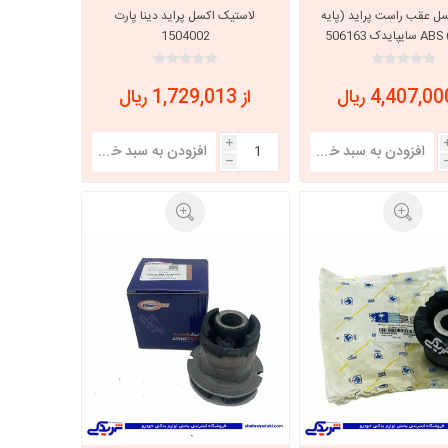
سل عقب راست پراید (پایه
لاستیک اکسل پراید دینا پارت
506
1504002
خانواده نیسان
نیسان وانت
از 1,729,013 ریال
i
h