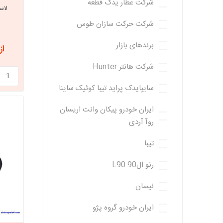
شرکت عطار یدک قطعه
لاس
شرکت حرکت سازان طوس
برندهای بازار
از 2,145,000
شرکت هانتر Hunter
سایپایدک پراید تیبا کوئیک ساینا
ایران خودرو پیکان وانت اریسان
روآ آردی
تیبا
رنو ال90 L90
نیسان
ایران خودرو گروه پژو