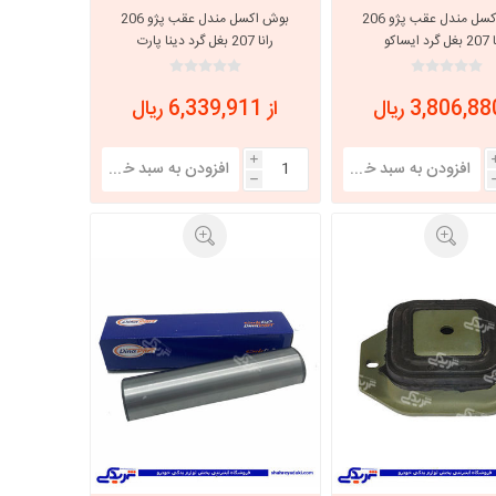
بوش اکسل مندل عقب پژو 206
بوش اکسل مندل عقب پژو 206
رانا 207 بغل گرد ایساکو
رانا 207 بغل گرد دینا پارت
1604028
0300902299
از 6,339,911 ریال
i
h