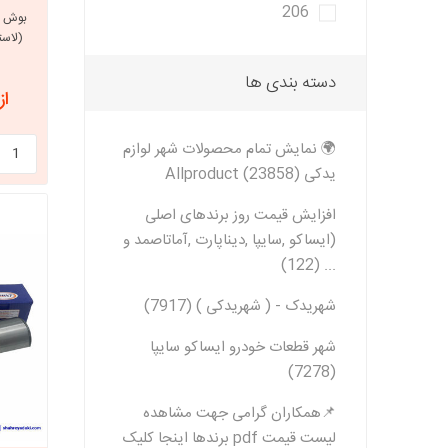
206
(لاست
دسته بندی ها
از 2,257,200
🌍 نمایش تمام محصولات شهر لوازم
یدکی Allproduct (23858)
افزایش قیمت روز برندهای اصلی
(ایساکو ,سایپا ,دیناپارت ,آماتاصمد و
... (122)
شهریدک - ( شهریدکی ) (7917)
شهر قطعات خودرو ایساکو سایپا
(7278)
📌همکاران گرامی جهت مشاهده
لیست قیمت pdf برندها اینجا کلیک