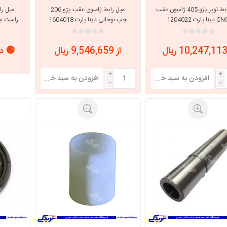
میل رابط توپر پژو 405 ژامبون عقب
میل رابط ژامبون عقب پژو 206
ینا پارت 1204022
چپ توخالی دینا پارت 1604018
راست نیمه 
از 9,546,659 ریال
🟢 در
i
i
h
h