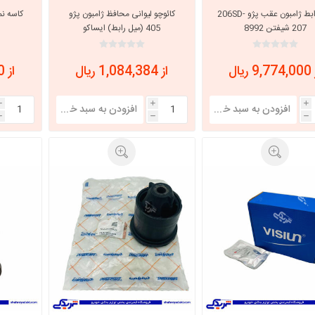
میل رابط ژامبون عقب پژو 206SD-
کائوچو لیوانی محافظ ژامبون پژو
207 شیفتن 8992
405 (میل رابط) ایساکو
301400899
 ریال
از 1,084,384 ریال
از 1,749,600 ریال
i
i
i
h
h
h