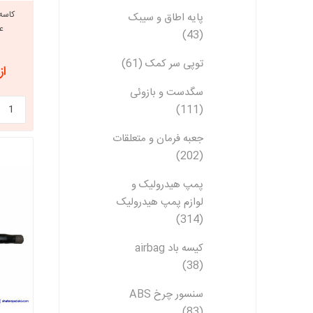
پایه اطاق و سیبک
عق
(43)
توپی سر کمک (61)
از 4,667,250
سگدست و بازوئی
(111)
جعبه فرمان و متعلقات
(202)
پمپ هیدرولیک و
لوازم پمپ هیدرولیک
(314)
کیسه باد airbag
(38)
سنسور چرخ ABS
(83)