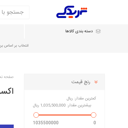
دسته بندی کالاها
انتخاب بر اساس برند
انتخاب بر اساس نام خودرو
صفحه ن
رنج قیمت
اکسل
شرکت ایساکو
شرکت
شرکت دیناپارت
ش
سایپایدک
کمترین مقدار:
ریال
روآ و تارا
بیشترین مقدار:
1,035,500,000 ریال
مشترک 405، سمند و پارس
تخصصی موتو
1035500000
0