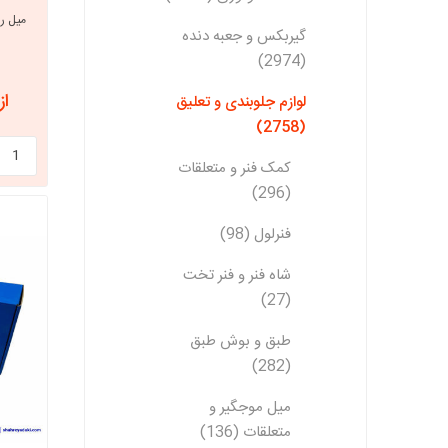
گیربکس و جعبه دنده
(2974)
از 9,774,000
لوازم جلوبندی و تعلیق
(2758)
کمک فنر و متعلقات
(296)
فنرلول (98)
شاه فنر و فنر تخت
(27)
طبق و بوش طبق
(282)
میل موجگیر و
متعلقات (136)