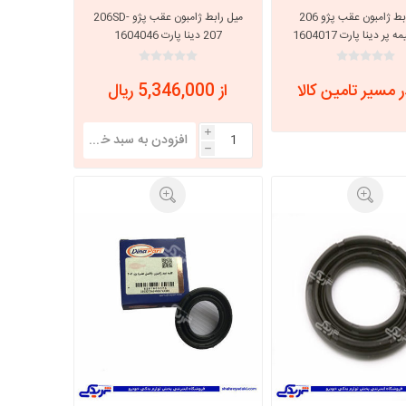
میل رابط ژامبون عقب پژو 206
میل رابط ژامبون عقب پژو 206SD-
پر دینا پارت 1604017
207 دینا پارت 1604046
 مسیر تامین کالا
از 5,346,000 ریال
i
h