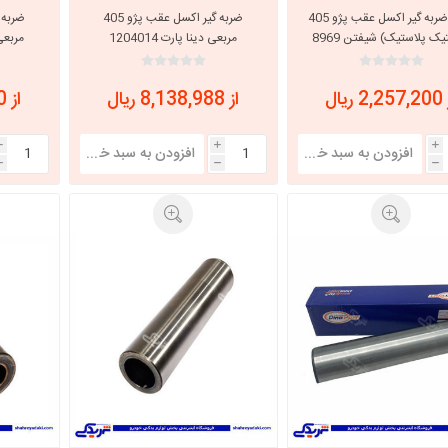
بوش ضربه گیر اکسل عقب پژو 405
ضربه گیر اکسل عقب پژو 405
یک پلاستیک) شیفتن 8969
مربعی دینا پارت 1204014
مربعی ایس
 ریال
از 8,138,988 ریال
از 6,921,600 ریال
i
i
i
h
h
h