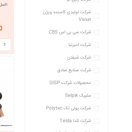
س
شرکت تولیدی کاسنمد ویژن
خانواده تی
Visiun
شاهین
00
مشترک تیبا
شرکت سی بی اس CBS
شاهین
شرکت امیرنیا
تخصصی ک
تخصصی سا
شرکت شیفتن
تخصصی ش
شرکت صنایع صادق
محصولات شرکت GISP
سلپیک Selpik
شرکت پولی تک Polytec
شرکت تلدا Telda
مزدا وانت