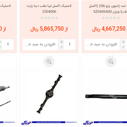
کاسه نمد ژامبون پژو 206 (اکسل
لاستیک اکسل تیبا عقب دینا پارت
لاستیک 
ب) ویژن SZ0443A00
2504006
 ریال
از 5,865,750 ریال
از 5,060,000 ریال
i
i
i
h
h
h