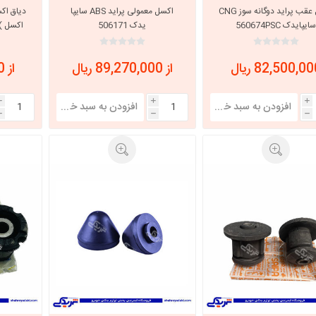
اکسل عقب پراید دوگانه سوز CNG
اکسل معمولی پراید ABS سایپا
دیاق اک
ایپایدک 560674PSC
یدک 506171
اکسل ) ABS سایپایدک 163
با، ساینا و کوییک و
خانواده پیکان، آردی و آریسان
خانواده ریو
روآ
82,500,0 ریال
از 89,270,000 ریال
از 4,407,000 ریال
، ساینا و کوییک و
مشترک پیکان، آردی و آریسان
تخصصی آردی
i
i
i
وییک
h
h
h
تخصصی آریسان
ینا
تخصصی روآ
اهین
پیکان دولوکس
خودروهای چینی