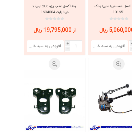
اکسل عقب تیبا سایپا یدک
لوله اکسل عقب پژو 206 تیپ 2
101651
دینا پارت 1604004
از 19,795,000 ریال
i
h