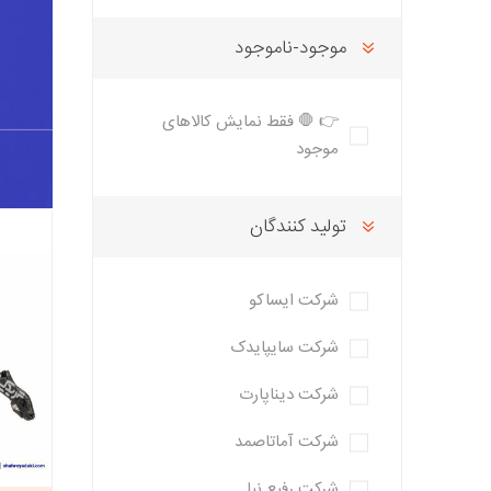
تخصصی سمن
تسمه دانگیل
شرکت مبتکران
شرکت ژرماتک
تخصصی سور
موجود-ناموجود
GERMATEC
Dongil
تخصصی پا
تخصصی پار
👉 🛑 فقط نمایش کالاهای
XUM
موجود
تخصصی دن
تخصصی روآ
شرکت سیال
شرکت تولیدی
شرکت مادپارت
تولید کنندگان
تخصصی 407
نیرو
مگنت دلکو
تارا
شتاب افزا
شرکت ایساکو
پژو XU7P
پژو 405 کاربرات مدل 2000
شرکت سایپایدک
شرکت دیناپارت
شرکت امیرنیا
شرکت شیفتن
شرکت فال گستر
Fal Gostar
شرکت آماتاصمد
شرکت رفیع نیا