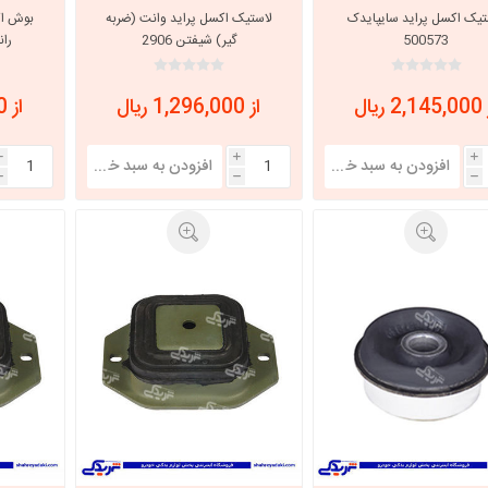
تیک اکسل پراید سایپایدک
لاستیک اکسل پراید وانت (ضربه
500573
گیر) شیفتن 2906
 ریال
از 1,296,000 ریال
از 3,806,880 ریال
i
i
i
h
h
h