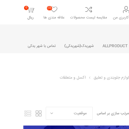
0
(0)
اربری من
مقایسه لیست محصولات
علاقه مندی ها
ریال
شهریدک(شهریدکی)
تماس با شهر یدکی
وازم جلوبندی و تعلیق
اکسل و متعلقات
شرکت پارلا پارت
شرکت ایران
شرکت ایده
سایپا
خانواده رنو و ال 90
آرارات
مارپیچ
ساخت
ای پراید
مشترک رنو و ال 90
مرتب سازی بر اساس
تخصصی ال 90
تخصصی ال 90 ( وانت )