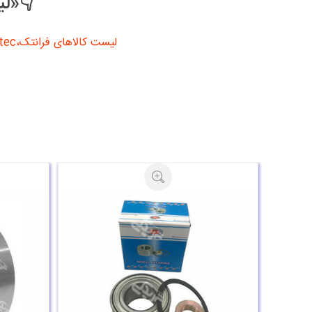
👇«لی
لیست کالاهای فرانتک،frantec