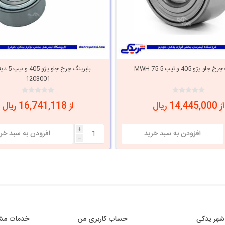
و پژو 405 و تیپ 5 MWH 75
بلبرینگ چرخ جلو
1203001
از 14,445,000 ریال
از 16,741,118 ریال
i
h
شهر یدکی
حساب کاربری من
خدمات مشت