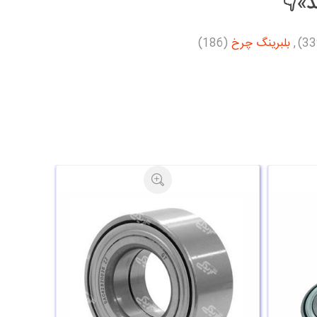
د»👇
,
بلبرینگ چرخ
(186)