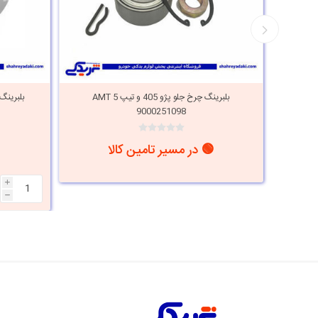
پژو 405 و تیپ 5 فرانتک
بلبرینگ چرخ جلو پژو 405 و تیپ 5 AMT
بلبرینگ چرخ جل
9000251098
🟢 در مسیر تامین کالا
i
h