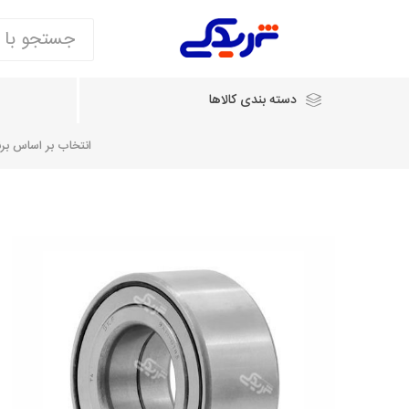
دسته بندی کالاها
انتخاب بر اساس برند
انتخاب بر اساس نام خودرو
شرکت ایساکو
شرکت
شرکت دیناپارت
ش
سایپایدک
روآ و تارا
مشترک 405، سمند و پارس
تخصصی موتو