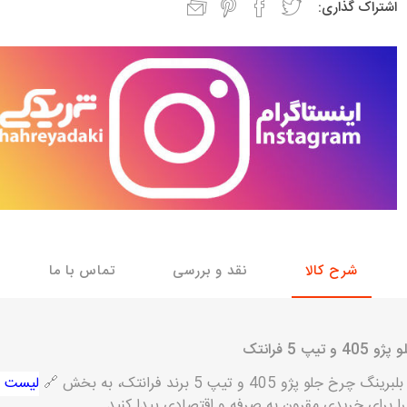
اشتراک گذاری:
با، ساینا و کوییک و
خانواده پیکان، آردی و آریسان
خانواده ریو
روآ
، ساینا و کوییک و
مشترک پیکان، آردی و آریسان
تخصصی آردی
وییک
تخصصی آریسان
ینا
تخصصی روآ
اهین
پیکان دولوکس
شرح کالا
نقد و بررسی
تماس با ما
5 فرانتک
 405 و تیپ 5 برند فرانتک، به بخش 🔗
لیست 
خودروهای چینی
را برای خریدی مقرون به صرفه و اقتصادی پیدا کنید.