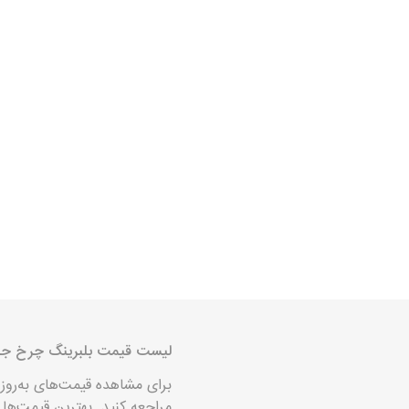
خانواده تی
شاهین
مشترک تیبا
شاهین
تخصصی ک
تخصصی سا
تخصصی ش
لیست قیمت بلبرینگ چرخ جلو پژو 405 و تیپ 
برای مشاهده قیمت‌های به‌روز بلبرینگ چرخ جلو پژو
مزدا وانت
مراجعه کنید. بهترین قیمت‌ها 