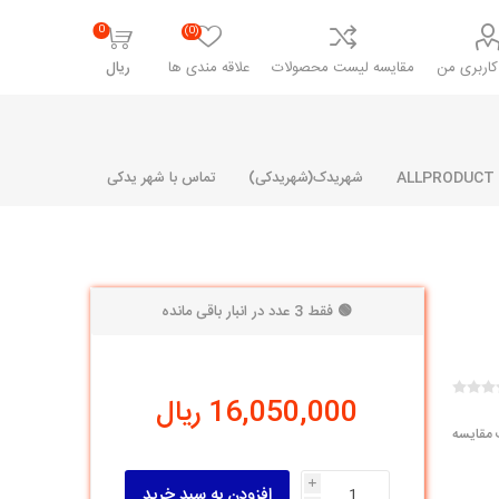
0
(0)
اربری من
مقایسه لیست محصولات
علاقه مندی ها
ریال
شهریدک(شهریدکی)
تماس با شهر یدکی
🟢 فقط 3 عدد در انبار باقی مانده
شرکت پارلا پارت
شرکت ایران
شرکت ایده
سایپا
خانواده رنو و ال 90
آرارات
مارپیچ
ساخت
16,050,000 ریال
ای پراید
مشترک رنو و ال 90
 مقایسه
تخصصی ال 90
تخصصی ال 90 ( وانت )
i