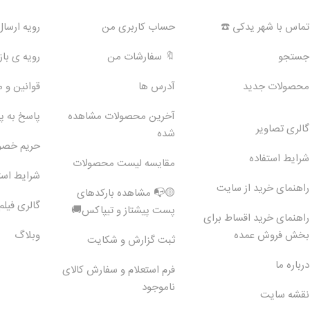
تماس با شهر یدکی ☎️
حساب کاربری من
رویه ارسا
جستجو
🔖 سفارشات من
رویه ی بازگ
محصولات جدید
آدرس ها
قوانین و 
آخرین محصولات مشاهده
پاسخ به 
گالری تصاویر
شده
حریم خص
شرایط استفاده
مقایسه لیست محصولات
شرایط است
راهنمای خرید از سایت
🟡📭 مشاهده بارکدهای
گالری فیلم
پست پیشتاز و تیپاکس🚚
راهنمای خرید اقساط برای
بخش فروش عمده
وبلاگ
ثبت گزارش و شکایت
درباره ما
فرم استعلام و سفارش کالای
ناموجود
نقشه سایت