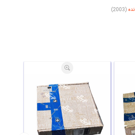
ده
(2003)