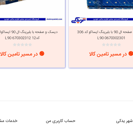
دیسک و صفحه ال 90 با بلبرینگ ایساکو کد 306
دیسک و صفحه با بلبرین
0670302301 L90
کد12 670302312 L90
 در مسیر تامین کالا
🟢 در مسیر تامین کالا
شهر یدکی
حساب کاربری من
خدمات مشت