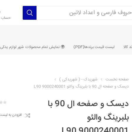
حساب ک
 کالا
لیست قیمت برندها(PDF)
🌍 نمایش تمام محصولات شهر لوازم یدکی ALLPRODUCT
صفحه نخست
شهریدک - ( شهریدکی )
دیسک و صفحه ال 90 با بلبرینگ والئو 9000240001 L90
رکت آماتاصمد
شرکت رفیع نیا
شرکت ابری
شرکت توان
خانواده 405، سمند، پارس، دنا و
خانواده 206 و رانا
خانواده پراید 
قطعه ابتکار
دیسک و صفحه ال 90 با
مشترک تیپ های 206 و رانا
مشترک تیپ ه
بلبرینگ والئو
افزودن به لیست
تخصصی رانا
تخصصی 131
ر TU5
تخصصی 206 SD
تخصصی 132
9000240001 L90