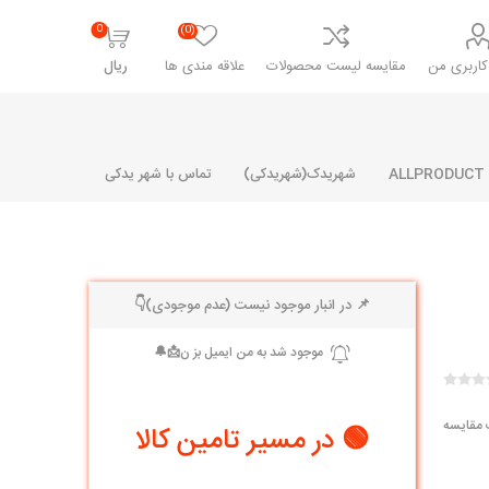
0
(0)
اربری من
مقایسه لیست محصولات
علاقه مندی ها
ریال
شهریدک(شهریدکی)
تماس با شهر یدکی
📌 در انبار موجود نیست (عدم موجودی)👇
شرکت پارلا پارت
شرکت ایران
شرکت ایده
سایپا
خانواده رنو و ال 90
آرارات
مارپیچ
ساخت
ای پراید
مشترک رنو و ال 90
 مقایسه
🟢 در مسیر تامین کالا
تخصصی ال 90
تخصصی ال 90 ( وانت )