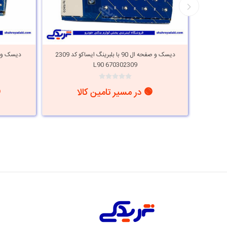
الئو
دیسک و صفحه ال 90 با بلبرینگ ایساکو کد 2309
670302309 L90
🟢 در مسیر تامین کالا