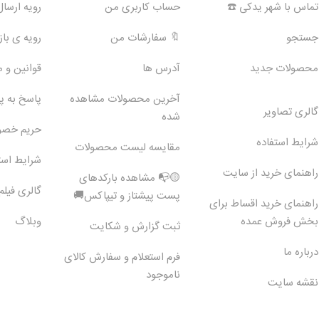
تماس با شهر یدکی ☎️
حساب کاربری من
رویه ارسا
جستجو
🔖 سفارشات من
رویه ی بازگ
محصولات جدید
آدرس ها
قوانین و 
آخرین محصولات مشاهده
پاسخ به 
گالری تصاویر
شده
حریم خص
شرایط استفاده
مقایسه لیست محصولات
شرایط است
راهنمای خرید از سایت
🟡📭 مشاهده بارکدهای
گالری فیلم
پست پیشتاز و تیپاکس🚚
راهنمای خرید اقساط برای
بخش فروش عمده
وبلاگ
ثبت گزارش و شکایت
درباره ما
فرم استعلام و سفارش کالای
ناموجود
نقشه سایت