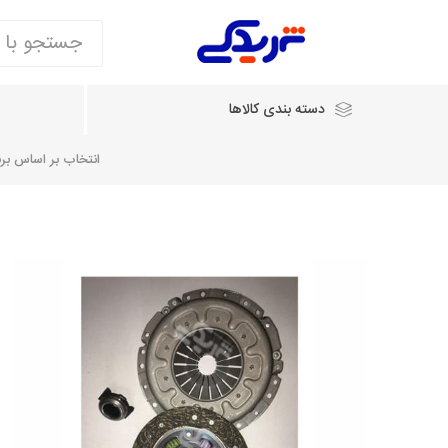
دسته بندی کالاها
انتخاب بر اساس برند
انتخاب بر اساس نام خودرو
شرکت ایساکو
شرکت
شرکت دیناپارت
ش
سایپایدک
روآ و تارا
مشترک 405، سمند و پارس
تخصصی موتو