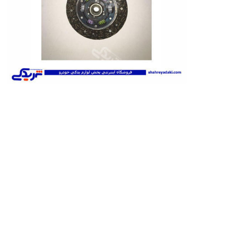
تخصصی سمن
تسمه دانگیل
شرکت مبتکران
شرکت ژرماتک
تخصصی سور
GERMATEC
Dongil
تخصصی پا
تخصصی پار
XUM
تخصصی دن
شرکت سیال
شرکت تولیدی
شرکت مادپارت
تخصصی روآ
نیرو
مگنت دلکو
تخصصی 407
شتاب افزا
تارا
پژو XU7P
پژو 405 کاربرات مدل 2000
شرکت امیرنیا
شرکت شیفتن
شرکت فال گستر
Fal Gostar