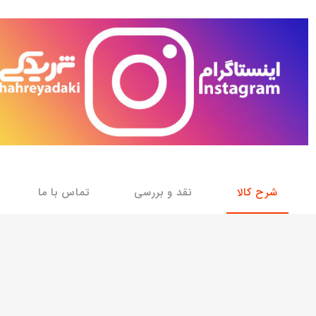
با، ساینا و کوییک و
خانواده پیکان، آردی و آریسان
خانواده ریو
روآ
، ساینا و کوییک و
مشترک پیکان، آردی و آریسان
تخصصی آردی
وییک
تخصصی آریسان
ینا
تخصصی روآ
اهین
پیکان دولوکس
شرح کالا
نقد و بررسی
تماس با ما
خودروهای چینی