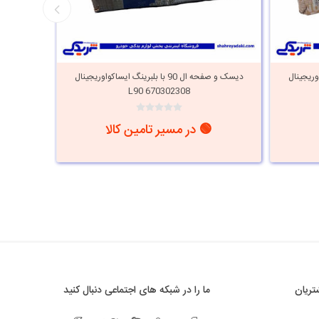
گ ال 90 ایساکواوریجینال
دیسک و صفحه ال 90 با بلبرینگ ایساکواوریجینال
670302308 L90
🟢 در مسیر تامین کالا
ریان
ما را در شبکه های اجتماعی دنبال کنید