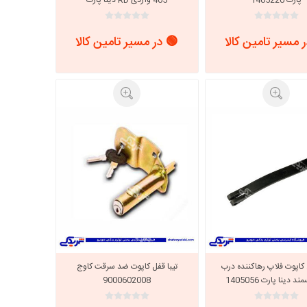
2105009
 مسیر تامین کالا
🟢 در مسیر تامین کالا
کاپوت فلاپ رهاکننده درب
تیبا قفل کاپوت ضد سرقت کاوج
 دینا پارت 1405056
9000602008