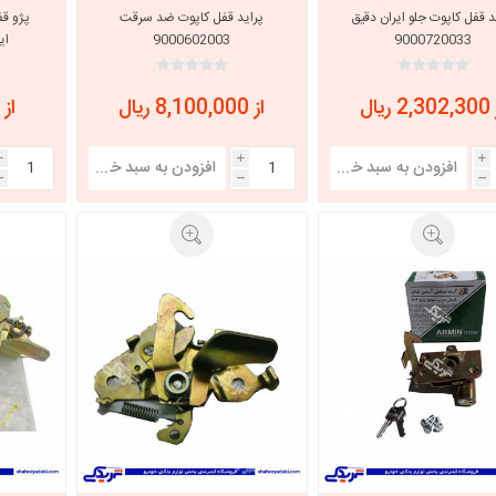
د قفل کاپوت جلو ایران دقیق
پراید قفل کاپوت ضد سرقت
پژو ق
9000720033
9000602003
ایسا
با، ساینا و کوییک و
خانواده پیکان، آردی و آریسان
خانواده ریو
روآ
 ریال
از 8,100,000 ریال
از 956,088 ریال
، ساینا و کوییک و
مشترک پیکان، آردی و آریسان
تخصصی آردی
i
i
i
وییک
h
h
h
تخصصی آریسان
ینا
تخصصی روآ
اهین
پیکان دولوکس
خودروهای چینی