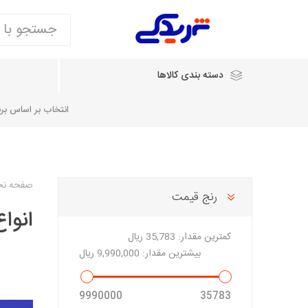
دسته بندی کالاها
انتخاب بر اساس برند
انتخاب بر اساس نام خودرو
صفحه ن
رنج قیمت
انوا
شرکت ایساکو
شرکت
شرکت دیناپارت
ش
سایپایدک
کمترین مقدار:
35,783 ریال
روآ و تارا
بیشترین مقدار:
9,990,000 ریال
مشترک 405، سمند و پارس
تخصصی موتو
9990000
35783