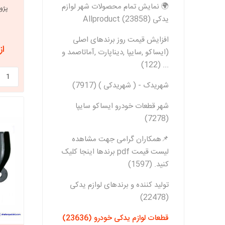
🌍 نمایش تمام محصولات شهر لوازم
یدکی Allproduct (23858)
افزایش قیمت روز برندهای اصلی
از 8,424,000
(ایساکو ,سایپا ,دیناپارت ,آماتاصمد و
... (122)
شهریدک - ( شهریدکی ) (7917)
شهر قطعات خودرو ایساکو سایپا
(7278)
📌همکاران گرامی جهت مشاهده
لیست قیمت pdf برندها اینجا کلیک
کنید. (1597)
تولید کننده و برندهای لوازم یدکی
(22478)
قطعات لوازم یدکی خودرو (23636)