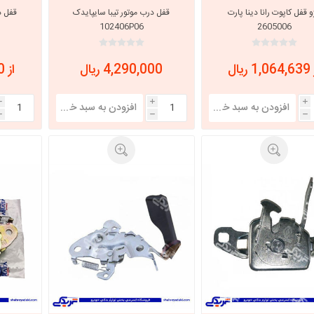
و قفل کاپوت رانا دینا پارت
قفل درب موتور تیبا سایپایدک
قفل د
102406P06
2605006
 ریال
4,290,000 ریال
از 4,181,000 ریال
i
i
i
h
h
h