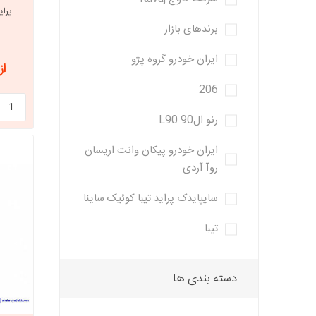
پرای
برندهای بازار
خانواده تی
شاهین
ایران خودرو گروه پژو
از 2,302,300
مشترک تیبا
شاهین
206
تخصصی ک
رنو ال90 L90
تخصصی سا
ایران خودرو پیکان وانت اریسان
تخصصی ش
روآ آردی
سایپایدک پراید تیبا کوئیک ساینا
تیبا
دسته بندی ها
مزدا وانت