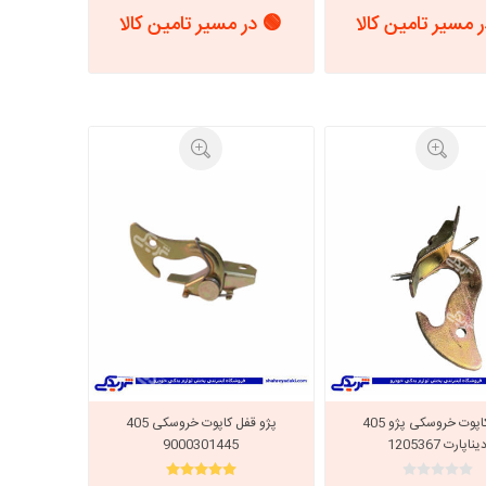
 مسیر تامین کالا
🟢 در مسیر تامین کالا
قفل کاپوت خروسکی پژو 405
پژو قفل کاپوت خروسکی 405
یناپارت 1205367
9000301445