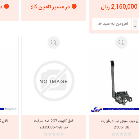
 ریال
🟢 در مسیر تامین کالا
🟢 در
i
h
ل درب موتور تیبا دیناپارت
قفل کاپوت 207 ضد سرقت
2505108
دیناپارت 2805005
د