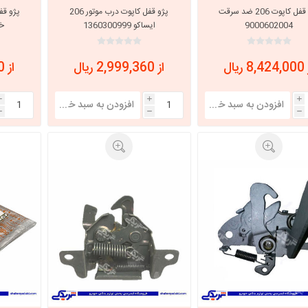
پژو قفل کاپوت 206 ضد سرقت
پژو قفل کاپوت درب موتور 206
پژو قفل
9000602004
ایساکو 1360300999
 ریال
از 2,999,360 ریال
از 2,884,000 ریال
i
i
i
h
h
h