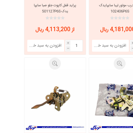
رب موتور تیبا سایپایدک
پراید قفل کاپوت جلو صبا سایپا
102406P6S
یدک 501127P6S
از 4,113,200 ریال
i
h