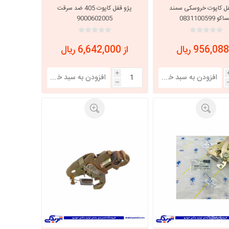
فل کاپوت خروسکی سمند
پژو قفل کاپوت 405 ضد سرقت
کو 0831100599
9000602005
خانواده نیسان
نیسان وانت
از 6,642,000 ریال
i
h