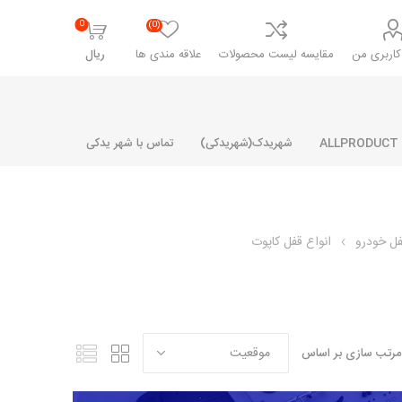
0
(0)
اربری من
مقایسه لیست محصولات
علاقه مندی ها
ریال
شهریدک(شهریدکی)
تماس با شهر یدکی
فل خودرو
انواع قفل کاپوت
شرکت پارلا پارت
شرکت ایران
شرکت ایده
سایپا
خانواده رنو و ال 90
آرارات
مارپیچ
ساخت
ای پراید
مشترک رنو و ال 90
مرتب سازی بر اساس
تخصصی ال 90
تخصصی ال 90 ( وانت )