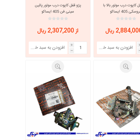
 کاپوت درب موتور بالا با
پژو قفل کاپوت درب موتور پائین
خروسکی 405 ایساکو
سینی فن 405 ایساکو
1360301099
1360301499
از 2,307,200 ریال
i
h