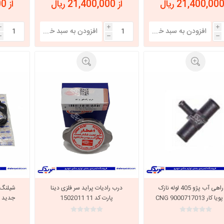
از 21,400,000 ریال
از 21,400,000 ریال
i
i
i
h
h
h
سه راهی آب پژو 405 لوله نازک
درب رادیات پراید سر فلزی دینا
ار CNG 9000717013
پارت کد 11 1502011
جدید دینا پ