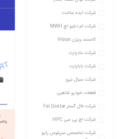
شرکت ایده ساخت
خانواده تی
شاهین
شرکت ام دبلیو اچ MWH
مشترک تیبا
شاهین
کاسنمد ویژن Visiun
تخصصی ک
شرکت مادپارت
تخصصی سا
شرکت باباپارت
تخصصی ش
شرکت سیال نیرو
قطعات خودرو شاهین
شرکت فال گستر Fal Gostar
پ
شرکت اچ پی سی HPC
پاناس
شرکت تخصصی سرپلوس رایو
مزدا وانت