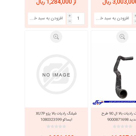
از 1,284,000 ریال
i
h
شیلنگ رادیات بالا ال 90 طرح
شیلنگ رادیات بالا پژو XU7P
د 9000871698
ایساکو 1080323599