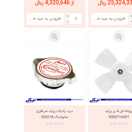
از 4,320,646 ریال
i
h
پروانه فن 4 پر پراید
درب رادیات پراید سر فلزی
9000716001
سایپایدک 500318