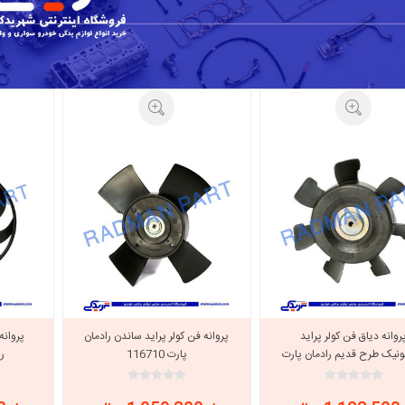
با، ساینا و کوییک و
خانواده پیکان، آردی و آریسان
خانواده ریو
روآ
، ساینا و کوییک و
مشترک پیکان، آردی و آریسان
تخصصی آردی
وییک
تخصصی آریسان
ینا
تخصصی روآ
اهین
پیکان دولوکس
روانه دیاق فن کولر پراید
پروانه فن کولر پراید ساندن رادمان
ونیک طرح قدیم رادمان پارت
پارت 116710
را
116709
خودروهای چینی