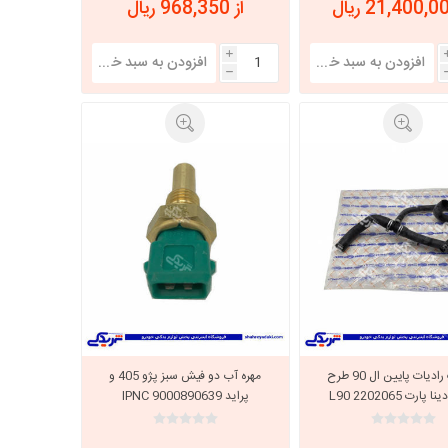
از 968,350 ریال
i
h
شیلنگ رادیات پایین ال 90 طرح
مهره آب دو فیش سبز پژو 405 و
ارت 2202065 L90
پراید IPNC 9000890639