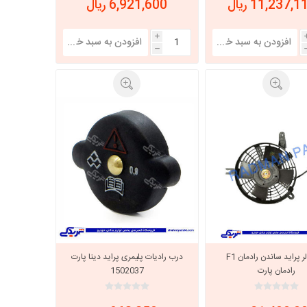
6,921,600 ریال
i
h
فن کولر پراید ساندن رادمان F1
درب رادیات پلیمری پراید دینا پارت
رادمان پارت
1502037