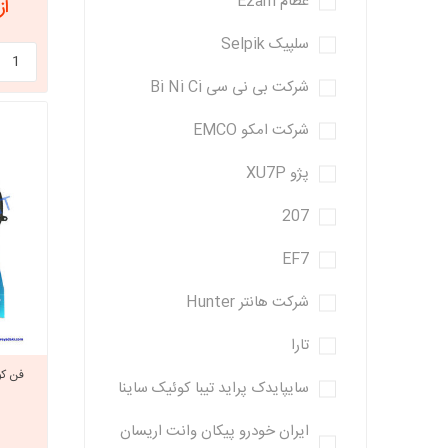
عظام Ezam
از 1,776,544
سلپیک Selpik
شرکت بی نی سی Bi Ni Ci
شرکت امکو EMCO
پژو XU7P
207
EF7
شرکت هانتر Hunter
تارا
سایپایدک پراید تیبا کوئیک ساینا
ایران خودرو پیکان وانت اریسان