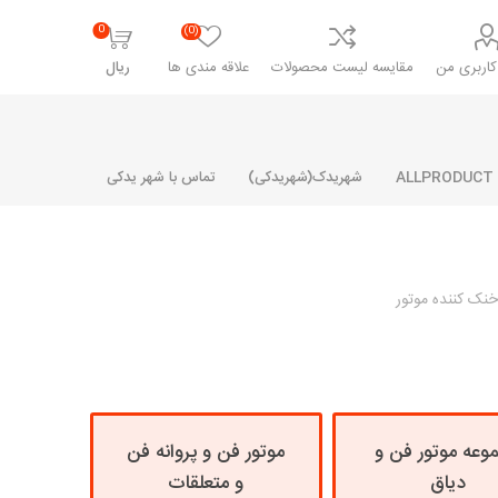
0
(0)
اربری من
مقایسه لیست محصولات
علاقه مندی ها
ریال
شهریدک(شهریدکی)
تماس با شهر یدکی
نک کننده موتور
شرکت پارلا پارت
شرکت ایران
شرکت ایده
سایپا
خانواده رنو و ال 90
آرارات
مارپیچ
ساخت
ای پراید
مشترک رنو و ال 90
تخصصی ال 90
وعه موتور فن و
موتور فن و پروانه فن
تخصصی ال 90 ( وانت )
دیاق
و متعلقات