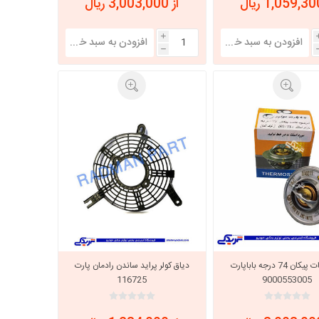
از 3,003,000 ریال
i
h
ترموستات پیکان 74 درجه باباپارت
دیاق کولر پراید ساندن رادمان پارت
116725
9000553005