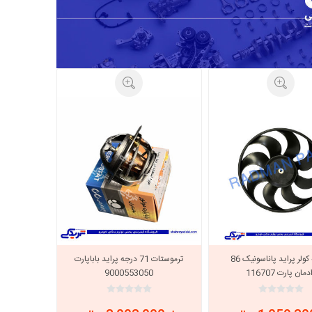
خانواده نیسان
نیسان وانت
پروانه کولر پراید پاناسونیک 86
ترموستات 71 درجه پراید باباپارت
دمان پارت 116707
9000553050