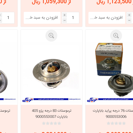
 ریال
از 1,059,300 ریال
از 1,059,300 ریال
i
i
i
h
h
h
ترموستات 76 درجه پراید باباپارت
ترموستات 83 درجه پژو 405
9000553006
باباپارت 9000553007