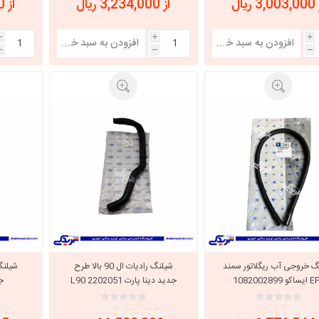
 ریال
از 3,234,000 ریال
از 3,003,000 ریال
i
i
i
h
h
h
گ خروجی آب ریگلاتور سمند
شیلنگ رادیات ال 90 بالا طرح
کو 1082002899
جدید دینا پارت 2202051 L90
جدی