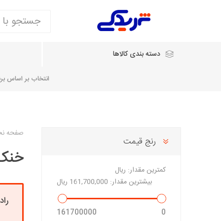
دسته بندی کالاها
انتخاب بر اساس برند
انتخاب بر اساس نام خودرو
صفحه ن
رنج قیمت
خنک 
شرکت ایساکو
شرکت
شرکت دیناپارت
ش
سایپایدک
کمترین مقدار:
ریال
روآ و تارا
بیشترین مقدار:
161,700,000 ریال
مشترک 405، سمند و پارس
راد
تخصصی موتو
161700000
0