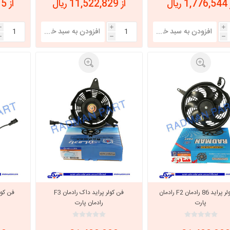
 ریال
از 11,522,829 ریال
از 11,237,115 ریال
i
i
i
h
h
h
فن کولر پراید 86 رادمان F2 رادمان
فن کولر پراید داک رادمان F3
پارت
رادمان پارت