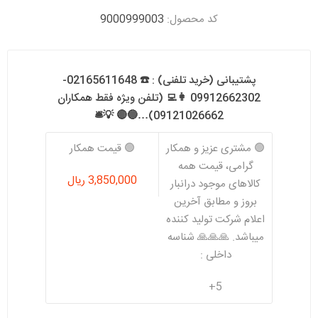
کد محصول:
9000999003
پشتیبانی (خرید تلفنی) : ☎️ 02165611648-
09912662302 👩‍💻 (تلفن ویژه فقط همکاران
09121026662)…🔵🔴 💡🛎️
🟢 مشتری عزیز و همکار
🟢 قیمت همکار
گرامی، قیمت همه
3,850,000 ریال
کالاهای موجود درانبار
بروز و مطابق آخرین
اعلام شرکت تولید کننده
میباشد. 🙏🙏🙏 شناسه
داخلی :
5+