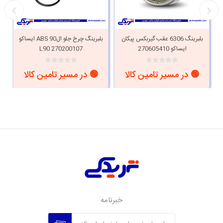
بلبرینگ 6306 عقب گیربکس پیکان
بلبرینگ چرخ جلو الABS 90 ایساکو
ایساکو 270605410
270200107 L90
🟢 در مسیر تامین کالا
🟢 در مسیر تامین کالا
خبرنامه