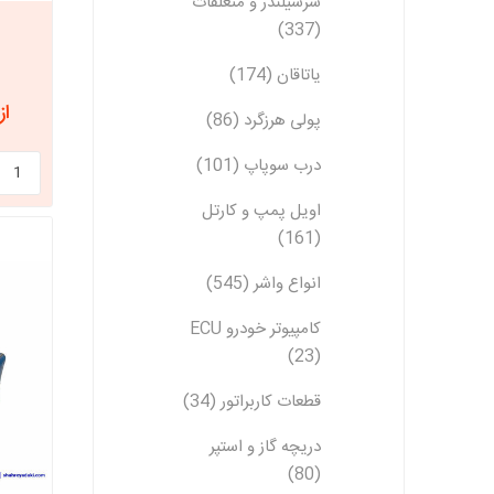
سرسیلندر و متعلقات
(337)
یاتاقان (174)
از 5,400,000
پولی هرزگرد (86)
درب سوپاپ (101)
اویل پمپ و کارتل
(161)
انواع واشر (545)
کامپیوتر خودرو ECU
(23)
قطعات کاربراتور (34)
دریچه گاز و استپر
(80)