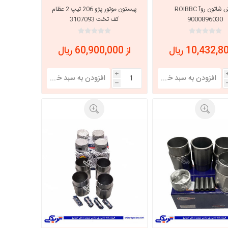
بوش شاتون روآ ROIBBC
پیستون موتور پژو 206 تیپ 2 عظام
9000896030
کف تخت 3107093
از 60,900,000 ریال
i
h