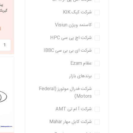
گیربکس 
شرکت کیک KIK
خانواده تی
شاهین
کاسنمد ویژن Visiun
از
مشترک تیبا
شاهین
شرکت اچ پی سی HPC
تخصصی ک
شرکت ای بی بی سی IBBC
تخصصی سا
عظام Ezam
تخصصی ش
برندهای بازار
شرکت فدرال موتورز (Federal
Motors)
شرکت آ ام تی AMT
شرکت کابل مهار Mahar
مزدا وانت