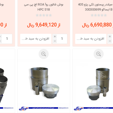
بوش سیلندر پیستون تکی پژو 405
بوش شاتون روآ ROA اچ پی سی
B ایساکو 300300699
HPC 518
 ریال
از 9,649,120 ریال
از 10,432,800 ریال
i
i
i
h
h
h