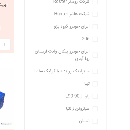
شرکت روستر Roster
شرکت هانتر Hunter
ایران خودرو گروه پژو
از
206
ایران خودرو پیکان وانت اریسان
روآ آردی
سایپایدک پراید تیبا کوئیک ساینا
تیبا
رنو ال90 L90
سیتروئن زانتیا
نیسان