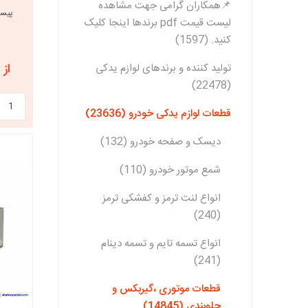
📌همکاران گرامی جهت مشاهده
لیست قیمت pdf برندها اینجا کلیک
کنید. (1597)
از 68,250,000 ریال
تولید کننده و برندهای لوازم یدکی
(22478)
قطعات لوازم یدکی خودرو (23636)
دیسک و صفحه خودرو (132)
شمع موتور خودرو (110)
انواع لنت ترمز و کفشکی ترمز
(240)
انواع تسمه تایم و تسمه دینام
(241)
قطعات موتوری ،گیربکس و
جلوبندی (14845)