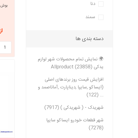
دنا
سمند
از 6,690,880
دسته بندی ها
🌍 نمایش تمام محصولات شهر لوازم
یدکی Allproduct (23858)
افزایش قیمت روز برندهای اصلی
(ایساکو ,سایپا ,دیناپارت ,آماتاصمد و
... (122)
شهریدک - ( شهریدکی ) (7917)
شهر قطعات خودرو ایساکو سایپا
(7278)