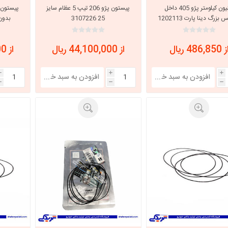
پینیون کیلومتر پژو 405 داخل
پیستون پژو 206 تیپ 5 عظام سایز
بزرگ دینا پارت 1202113
25 3107226
بدون ر
با، ساینا و کوییک و
خانواده پیکان، آردی و آریسان
خانواده ریو
روآ
 486,850 ریال
از 44,100,000 ریال
از 33,600,000 ریال
، ساینا و کوییک و
مشترک پیکان، آردی و آریسان
تخصصی آردی
i
i
i
وییک
h
h
h
تخصصی آریسان
ینا
تخصصی روآ
اهین
پیکان دولوکس
خودروهای چینی