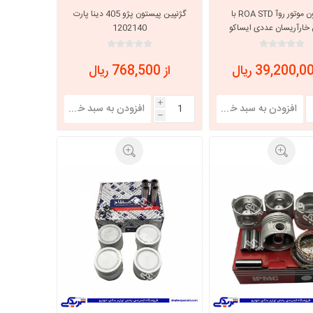
پیستون موتور روآ ROA STD با
گژنپین پیستون پژو 405 دینا پارت
 خارآریسان عددی ایساکو
1202140
440601703
از 768,500 ریال
i
h