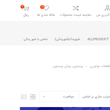
0
(0)
اربری من
مقایسه لیست محصولات
علاقه مندی ها
ریال
شهریدک(شهریدکی)
تماس با شهر یدکی
طعات موتوری
پیستون، بوش پیستون
شرکت پارلا پارت
شرکت ایران
شرکت ایده
سایپا
خانواده رنو و ال 90
آرارات
مارپیچ
ساخت
ای پراید
مشترک رنو و ال 90
مرتب سازی بر اساس
تخصصی ال 90
تخصصی ال 90 ( وانت )