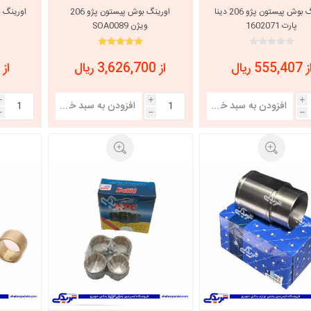
اورینگ بوش پیستون پژو 206 دینا
اورینگ بوش پیستون پژو 206
پارت 1602071
ویژن SOA0089
 555,407 ریال
از 3,626,700 ریال
از 759,699 ریال
i
i
i
h
h
h