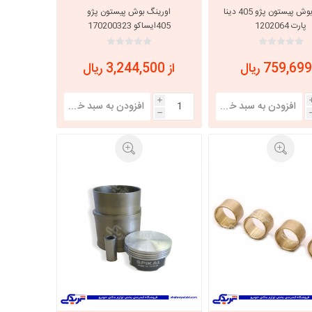
اورینگ بوش پیستون پژو 405 دینا
اورینگ بوش پیستون پژو
پارت 1202064
405ایساکو 170200323
از 3,244,500 ریال
i
h