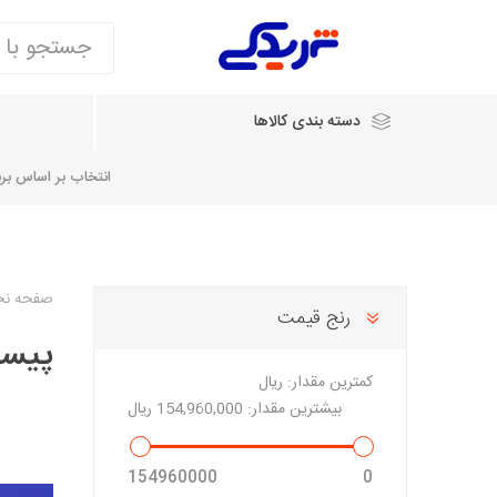
دسته بندی کالاها
انتخاب بر اساس برند
انتخاب بر اساس نام خودرو
صفحه ن
رنج قیمت
پیست
شرکت ایساکو
شرکت
شرکت دیناپارت
ش
سایپایدک
کمترین مقدار:
ریال
روآ و تارا
بیشترین مقدار:
154,960,000 ریال
مشترک 405، سمند و پارس
تخصصی موتو
154960000
0