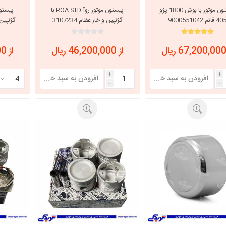
پیستون موتور با بوش 1800 پژو
پیستون موتور روآ ROA STD با
4 قائم 9000551042
گژنپین و خار عظام 3107234
گژنپین
از 46,200,000 ریال
از 39,200,000 ریال
i
i
h
h