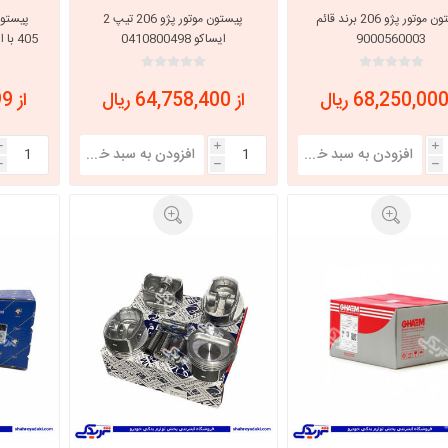
پیستون موتور پژو 206 برند قائم
پیستون موتور پژو 206 تیپ 2
9000560003
ایساکو 0410800498
405 با اورینگ دینا پارت 1202128
از 64,758,400 ریال
از 74,519,999 ریال
i
i
i
h
h
h