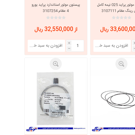
پیستون موتور پراید 025 نیمه کامل
پیستون موتور استاندارد پراید یورو
ینگ عظام 3107111
4 عظام 3107254
خانواده نیسان
نیسان وانت
از 32,550,000 ریال
i
h