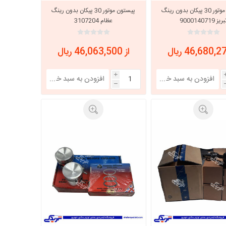
پيستون موتور 30 پيکان بدون رينگ
پیستون موتور 30 پیکان بدون رینگ
ریز 9000140719
عظام 3107204
از 46,063,500 ریال
i
h