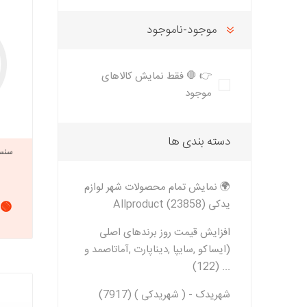
تخصصی سمن
تسمه دانگیل
شرکت مبتکران
شرکت ژرماتک
تخصصی سور
موجود-ناموجود
GERMATEC
Dongil
تخصصی پا
تخصصی پار
👉 🛑 فقط نمایش کالاهای
XUM
موجود
تخصصی دن
تخصصی روآ
شرکت سیال
شرکت تولیدی
شرکت مادپارت
دسته بندی ها
تخصصی 407
نیرو
مگنت دلکو
تارا
شتاب افزا
🌍 نمایش تمام محصولات شهر لوازم
پژو XU7P
یدکی Allproduct (23858)
🟢 
پژو 405 کاربرات مدل 2000
افزایش قیمت روز برندهای اصلی
(ایساکو ,سایپا ,دیناپارت ,آماتاصمد و
شرکت امیرنیا
شرکت شیفتن
شرکت فال گستر
... (122)
Fal Gostar
شهریدک - ( شهریدکی ) (7917)