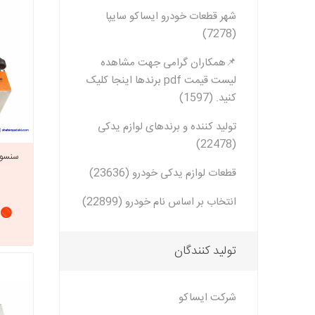
شهر قطعات خودرو ایساکو سایپا
(7278)
خانواده تی
شاهین
📌همکاران گرامی جهت مشاهده
مشترک تیبا
لیست قیمت pdf برندها اینجا کلیک
شاهین
کنید. (1597)
تخصصی ک
تولید کننده و برندهای لوازم یدکی
تخصصی سا
(22478)
تخصصی ش
قطعات لوازم یدکی خودرو (23636)
انتخاب بر اساس نام خودرو (22899)
🟢 
تولید کنندگان
شرکت ایساکو
مزدا وانت