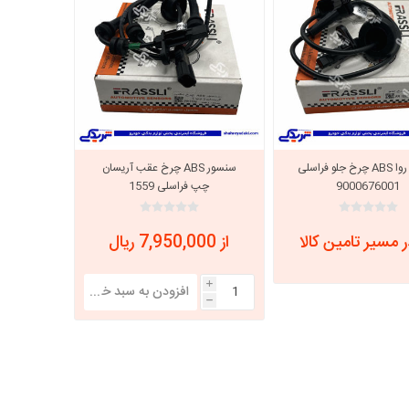
سنسور روا ABS چرخ جلو فراسلی
سنسور ABS چرخ عقب آریسان
9000676001
چپ فراسلی 1559
 مسیر تامین کالا
از 7,950,000 ریال
i
h