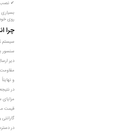
✔ نصب آ
روی خود
چرا انتخاب س
سیستم ABS به ECU کمک می‌کند تا در زمان ترمزگیری شدید، قفل شدن چرخ‌ها را جلوگیری کند. بنابراین:
سنسور ب
دیر ارسال
مقاومت پ
و نهایتا
در نتیجه
مزایای سنسور ABS فر
قیمت منا
گارانتی
در دسترس