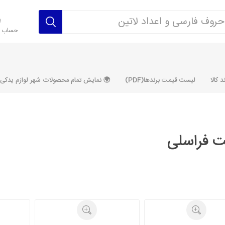
حساب ک
 کالا
لیست قیمت برندها(PDF)
🌍 نمایش تمام محصولات شهر لوازم یدکی ALLPRODUCT
 فراسلی
رکت آماتاصمد
شرکت رفیع نیا
شرکت ابری
شرکت توان
خانواده 405، سمند، پارس، دنا و
خانواده 206 و رانا
خانواده پراید 
قطعه ابتکار
مشترک تیپ های 206 و رانا
مشترک تیپ ه
تخصصی رانا
تخصصی 131
ر TU5
تخصصی 206 SD
تخصصی 132