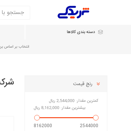
دسته بندی کالاها
انتخاب بر اساس برند
انتخاب بر اساس نام خودرو
شرکت
رنج قیمت
شرکت ایساکو
شرکت
شرکت دیناپارت
ش
سایپایدک
کمترین مقدار:
2,544,000 ریال
روآ و تارا
بیشترین مقدار:
8,162,000 ریال
مشترک 405، سمند و پارس
تخصصی موتو
8162000
2544000