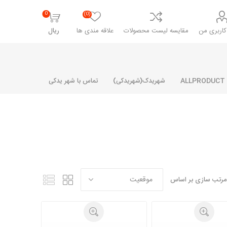
0
(0)
اربری من
مقایسه لیست محصولات
علاقه مندی ها
ریال
شهریدک(شهریدکی)
تماس با شهر یدکی
شرکت پارلا پارت
شرکت ایران
شرکت ایده
سایپا
خانواده رنو و ال 90
آرارات
مارپیچ
ساخت
مرتب سازی بر اساس
ای پراید
مشترک رنو و ال 90
تخصصی ال 90
تخصصی ال 90 ( وانت )