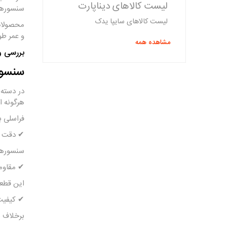
لیست کالاهای دیناپارت
سنسورها 
لیست کالاهای سایپا یدک
محصولات 
و عمر طو
مشاهده همه
بررسی و
سنسور ABS فراسلی؛ یکی از مهم‌ترین محصو
هرگونه ا
فراسلی به د
✔ دقت بال
سنسورهای ABS فراسلی با نرخ ارسال داده دقیق و پایدار، خطای
✔ مقاومت
این قطعا
✔ کیفیت 
برخلاف ب