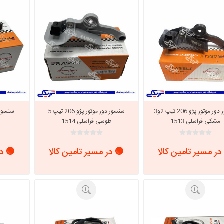
با، ساینا و کوییک و
خانواده پیکان، آردی و آریسان
خانواده ریو
روآ
، ساینا و کوییک و
مشترک پیکان، آردی و آریسان
تخصصی آردی
وییک
تخصصی آریسان
ینا
تخصصی روآ
اهین
سنسور دور موتور پژو 206 تیپ 2و3
سنسور دور موتور پژو 206 تیپ 5
پیکان دولوکس
مشکی فراسلی 1513
طوسی فراسلی 1514
در مسیر تامین کالا
🟢 در مسیر تامین کالا
🟢 در
خودروهای چینی