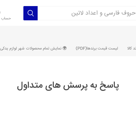
حساب ک
 کالا
لیست قیمت برندها(PDF)
🌍 نمایش تمام محصولات شهر لوازم یدکی ALLPRODUCT
پاسخ به پرسش های متداول
رکت آماتاصمد
شرکت رفیع نیا
شرکت ابری
شرکت توان
خانواده 405، سمند، پارس، دنا و
خانواده 206 و رانا
خانواده پراید 
قطعه ابتکار
مشترک تیپ های 206 و رانا
مشترک تیپ ه
تخصصی رانا
تخصصی 131
ر TU5
تخصصی 206 SD
تخصصی 132