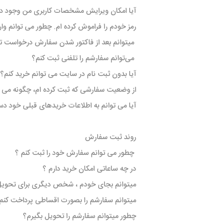
تخصصی سمن
تسمه دانگیل
شرکت مبتکران
شرکت ژرماتک
آیا امکان ویرایش مشخصات کاربری من وجود دا
تخصصی سور
GERMATEC
Dongil
رمز خودم را فراموش کرده ام. چطور می توانم وا
تخصصی پا
میتوانم بعد از فاکتور شدن سفارش درخواست تغی
تخصصی پار
XUM
می‏‌توانم سفارشم را تلفنی ثبت کنم؟
تخصصی دن
آیا بدون ثبت نام در سایت می توانم خرید کنم؟
تخصصی روآ
از وضعیت سفارشی که ثبت کرده ام، چگونه می 
شرکت سیال
شرکت تولیدی
شرکت مادپارت
تخصصی 407
آیا می توانم به اطلاعات خریدهای قبلی خود د
نیرو
مگنت دلکو
تارا
شتاب افزا
پژو XU7P
روند ثبت سفارش
پژو 405 کاربرات مدل 2000
چطور می توانم سفارش خود را ثبت کنم ؟
در چه ساعاتی امکان خرید دارم ؟
میتوانم بجای خودم ، شخص دیگری برای تحوی
شرکت امیرنیا
شرکت شیفتن
شرکت فال گستر
Fal Gostar
میتوانم سفارشم را بصورت اقساطی پرداخت کنم
چطور میتوانم سفارشم را تحویل بگیرم؟