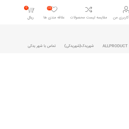
0
(0)
اربری من
مقایسه لیست محصولات
علاقه مندی ها
ریال
شهریدک(شهریدکی)
تماس با شهر یدکی
شرکت پارلا پارت
شرکت ایران
شرکت ایده
سایپا
خانواده رنو و ال 90
آرارات
مارپیچ
ساخت
ای پراید
مشترک رنو و ال 90
تخصصی ال 90
تخصصی ال 90 ( وانت )