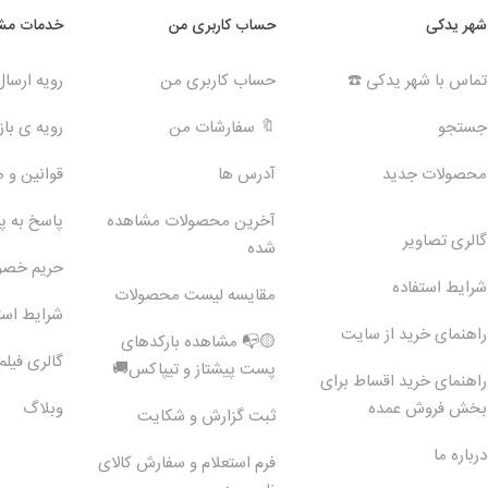
شهر یدکی
حساب کاربری من
خدمات مشت
تماس با شهر یدکی ☎️
حساب کاربری من
رویه ارسا
جستجو
🔖 سفارشات من
رویه ی بازگ
محصولات جدید
آدرس ها
قوانین و 
آخرین محصولات مشاهده
پاسخ به 
گالری تصاویر
شده
حریم خص
شرایط استفاده
مقایسه لیست محصولات
شرایط است
راهنمای خرید از سایت
🟡📭 مشاهده بارکدهای
گالری فیلم
پست پیشتاز و تیپاکس🚚
راهنمای خرید اقساط برای
بخش فروش عمده
وبلاگ
ثبت گزارش و شکایت
درباره ما
فرم استعلام و سفارش کالای