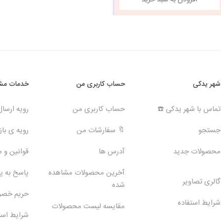
شهر یدکی
حساب کاربری من
خدمات مشت
تماس با شهر یدکی ☎️
حساب کاربری من
رویه ارسا
جستجو
🔖 سفارشات من
رویه ی بازگ
محصولات جدید
آدرس ها
قوانین و 
آخرین محصولات مشاهده
پاسخ به 
گالری تصاویر
شده
حریم خص
شرایط استفاده
مقایسه لیست محصولات
شرایط است