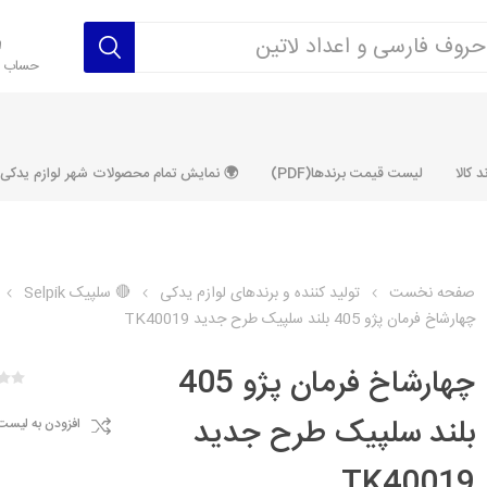
حساب ک
 کالا
لیست قیمت برندها(PDF)
🌍 نمایش تمام محصولات شهر لوازم یدکی ALLPRODUCT
صفحه نخست
تولید کننده و برندهای لوازم یدکی
🔴 سلپیک Selpik
چهارشاخ فرمان پژو 405 بلند سلپیک طرح جدید TK40019
رکت آماتاصمد
شرکت رفیع نیا
شرکت ابری
شرکت توان
خانواده 405، سمند، پارس، دنا و
خانواده 206 و رانا
خانواده پراید 
قطعه ابتکار
چهارشاخ فرمان پژو 405
مشترک تیپ های 206 و رانا
مشترک تیپ ه
بلند سلپیک طرح جدید
افزودن به لیست
تخصصی رانا
تخصصی 131
ر TU5
تخصصی 206 SD
تخصصی 132
TK40019