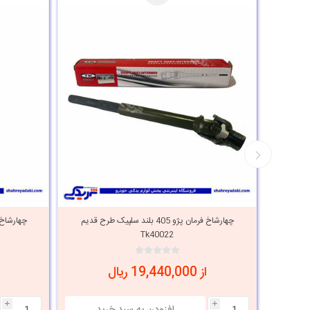
پیک طرح جدید
چهارشاخ فرمان پژو 405 بلند سلپیک طرح قدیم
Tk40022
از 19,440,000 ریال
i
i