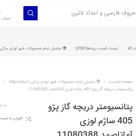
حساب ک
 کالا
لیست قیمت برندها(PDF)
🌍 نمایش تمام محصولات شهر لوازم یدکی ALLPRODUCT
صفحه نخست
🌍 نمایش تمام محصولات شهر لوازم یدکی Allproduct
پتانسیومتر دریچه گاز پژو 405 ساژم لوزی آماتاصمد 11080388
رکت آماتاصمد
شرکت رفیع نیا
شرکت ابری
شرکت توان
خانواده 405، سمند، پارس، دنا و
خانواده 206 و رانا
خانواده پراید 
قطعه ابتکار
پتانسیومتر دریچه گاز پژو
مشترک تیپ های 206 و رانا
مشترک تیپ ه
405 ساژم لوزی
افزودن به لیست
تخصصی رانا
تخصصی 131
ر TU5
تخصصی 206 SD
تخصصی 132
آماتاصمد 11080388