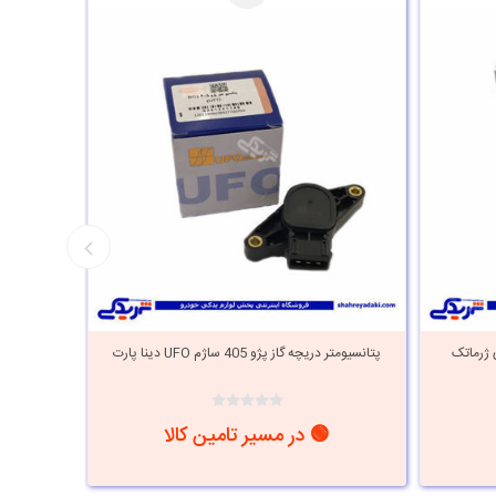
405 ساژم لوزی ژرماتک
پتانسیومتر دریچه گاز پژو 405 ساژم UFO دینا پارت
🟢 در مسیر تامین کالا