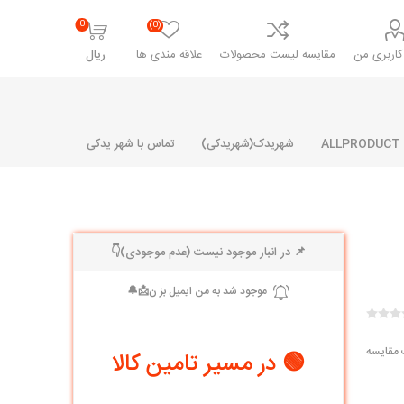
0
(0)
اربری من
مقایسه لیست محصولات
علاقه مندی ها
ریال
شهریدک(شهریدکی)
تماس با شهر یدکی
📌 در انبار موجود نیست (عدم موجودی)👇
شرکت پارلا پارت
شرکت ایران
شرکت ایده
سایپا
خانواده رنو و ال 90
آرارات
مارپیچ
ساخت
ای پراید
مشترک رنو و ال 90
 مقایسه
🟢 در مسیر تامین کالا
تخصصی ال 90
تخصصی ال 90 ( وانت )