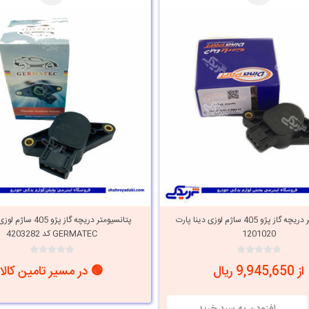
پتانسیومتر دریچه گاز پژو 405 ساژم لوزی دینا پارت
پتانسیومتر دریچه گاز پژو 
1201020
GERMATEC کد 4203282
از 9,945,650 ریال
🟢 در مسیر تامین کالا