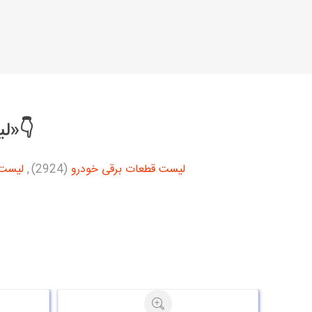
👇«لی
لیست قطعات برقی خودرو
(2924)
,
لیست 