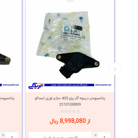
 ساژم لوزی آماتاصمد
پتانسیومتر دریچه گاز پژو 405 ساژم لوزی ایساکو
2310100899
از 8,998,080 ریال
i
i