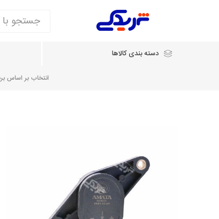
دسته بندی کالاها
انتخاب بر اساس برند
انتخاب بر اساس نام خودرو
شرکت ایساکو
شرکت
شرکت دیناپارت
ش
سایپایدک
روآ و تارا
مشترک 405، سمند و پارس
تخصصی موتو