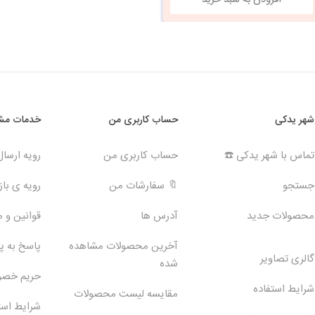
شهر یدکی
حساب کاربری من
خدمات مشت
تماس با شهر یدکی ☎️
حساب کاربری من
رویه ارسا
جستجو
🔖 سفارشات من
رویه ی بازگ
محصولات جدید
آدرس ها
قوانین و 
آخرین محصولات مشاهده
پاسخ به 
گالری تصاویر
شده
حریم خص
شرایط استفاده
مقایسه لیست محصولات
شرایط است