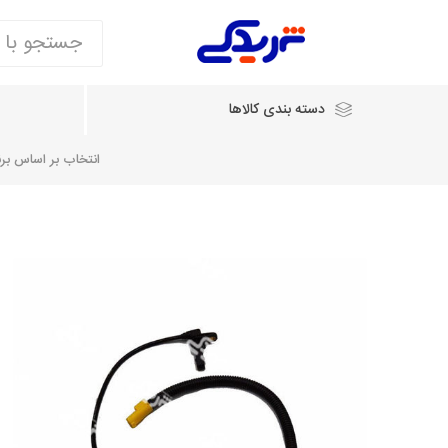
دسته بندی کالاها
انتخاب بر اساس برند
انتخاب بر اساس نام خودرو
شرکت ایساکو
شرکت
شرکت دیناپارت
ش
سایپایدک
روآ و تارا
مشترک 405، سمند و پارس
تخصصی موتو