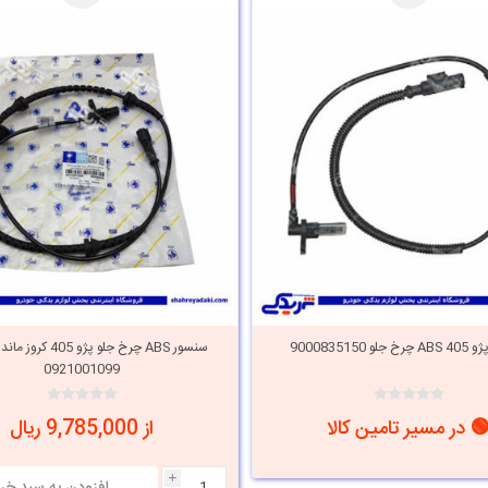
 9000835150
سنسور ABS چرخ جلو پژو 5
0921001099
 در مسیر تامین کالا
از 9,785,000 ریال
i