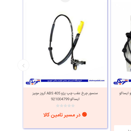
40 کروز ماندو ایساکو
سنسور چرخ عقب چپ پژو ABS 405 کروز موبیز
ایساکو 921004799
🟢 در مسیر تامین کالا