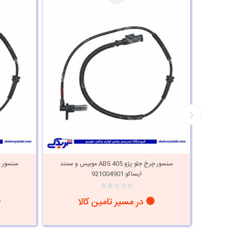
کت زرد
سنسور چرخ جلو پژو ABS 405 موبیس و سمند
سنسور پژو ABS 405 چرخ جلو
ایساکو 921004901
🟢 در مسیر تامین کالا