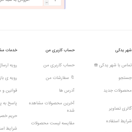
h
شهر یدکی
حساب کاربری من
خدمات مشت
تماس با شهر یدکی ☎️
حساب کاربری من
رویه ارسا
جستجو
🔖 سفارشات من
رویه ی بازگ
محصولات جدید
آدرس ها
قوانین و 
آخرین محصولات مشاهده
پاسخ به 
گالری تصاویر
شده
حریم خص
شرایط استفاده
مقایسه لیست محصولات
شرایط است