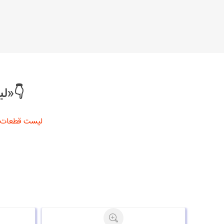
👇«لی
لیست قطعات 