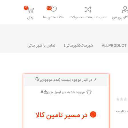
0
(0)
اربری من
مقایسه لیست محصولات
علاقه مندی ها
ریال
شهریدک(شهریدکی)
تماس با شهر یدکی
📌 در انبار موجود نیست (عدم موجودی)👇
شرکت پارلا پارت
شرکت ایران
شرکت ایده
سایپا
خانواده رنو و ال 90
آرارات
مارپیچ
ساخت
ای پراید
مشترک رنو و ال 90
 مقایسه
🟢 در مسیر تامین کالا
تخصصی ال 90
تخصصی ال 90 ( وانت )