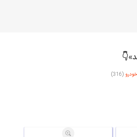
د»👇
خودرو
(316)