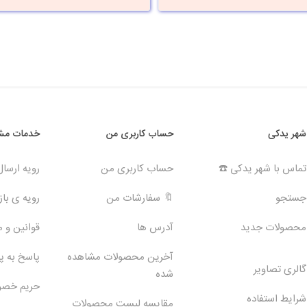
شهر یدکی
حساب کاربری من
خدمات مشت
تماس با شهر یدکی ☎️
حساب کاربری من
رویه ارسا
جستجو
🔖 سفارشات من
رویه ی بازگ
محصولات جدید
آدرس ها
قوانین و 
آخرین محصولات مشاهده
پاسخ به 
گالری تصاویر
شده
حریم خص
شرایط استفاده
مقایسه لیست محصولات