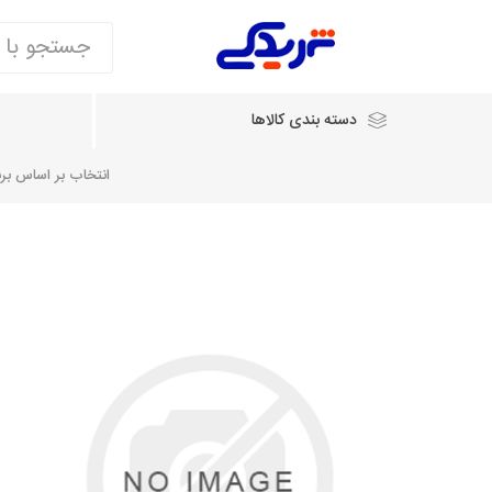
دسته بندی کالاها
انتخاب بر اساس برند
انتخاب بر اساس نام خودرو
شرکت ایساکو
شرکت
شرکت دیناپارت
ش
سایپایدک
روآ و تارا
مشترک 405، سمند و پارس
تخصصی موتو