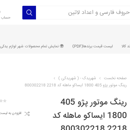
حساب ک
 کالا
لیست قیمت برندها(PDF)
🌍 نمایش تمام محصولات شهر لوازم یدکی ALLPRODUCT
صفحه نخست
شهریدک - ( شهریدکی )
رینگ موتور پژو 405 1800 ایساکو ماهله کد 2218 800302218
رکت آماتاصمد
شرکت رفیع نیا
شرکت ابری
شرکت توان
خانواده 405، سمند، پارس، دنا و
خانواده 206 و رانا
خانواده پراید 
قطعه ابتکار
رینگ موتور پژو 405
مشترک تیپ های 206 و رانا
مشترک تیپ ه
1800 ایساکو ماهله کد
افزودن به لیست
تخصصی رانا
تخصصی 131
ر TU5
تخصصی 206 SD
تخصصی 132
2218 800302218