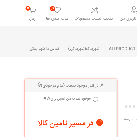
0
(0)
اربری من
مقایسه لیست محصولات
علاقه مندی ها
ریال
شهریدک(شهریدکی)
تماس با شهر یدکی
📌 در انبار موجود نیست (عدم موجودی)👇
شرکت پارلا پارت
شرکت ایران
شرکت ایده
سایپا
خانواده رنو و ال 90
آرارات
مارپیچ
ساخت
ای پراید
مشترک رنو و ال 90
 مقایسه
🟢 در مسیر تامین کالا
تخصصی ال 90
تخصصی ال 90 ( وانت )