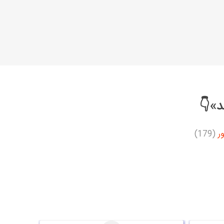
د»👇
ر
(179)