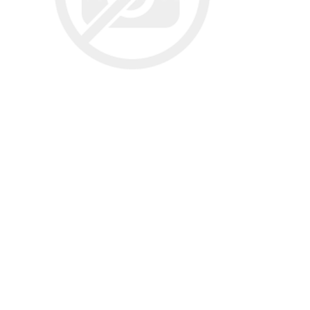
تخصصی سمن
تسمه دانگیل
شرکت مبتکران
شرکت ژرماتک
تخصصی سور
GERMATEC
Dongil
تخصصی پا
تخصصی پار
XUM
تخصصی دن
شرکت سیال
شرکت تولیدی
شرکت مادپارت
تخصصی روآ
نیرو
مگنت دلکو
تخصصی 407
شتاب افزا
تارا
پژو XU7P
پژو 405 کاربرات مدل 2000
شرکت امیرنیا
شرکت شیفتن
شرکت فال گستر
Fal Gostar