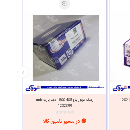
رینگ موتور پژو 405 1800 دینا پارت unix
1202399
🟢 در مسیر تامین کالا