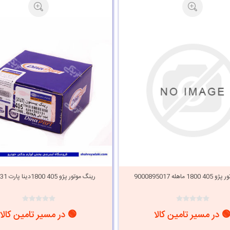
 ماهله 9000895017
رینگ موتور پژو 405 1800دینا پارت 1202131
 در مسیر تامین کالا
🟢 در مسیر تامین کالا