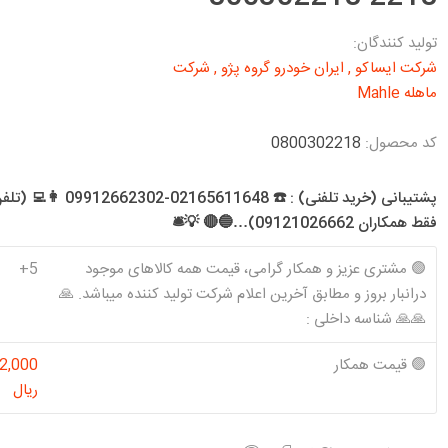
د معمولی و SE
تخصصی 206 T1
تخصصی 141
شرکت آذین تنه
شرکت کیک KIK
شرکت ام دبلیو
کاسنمد ویژن
ن و موتور EF7
تولید کنندگان:
و آذین قطعه
اچ MWH
Visiun
تخصصی 206 T2
تخصصی 151 (وانت)
رس معمولی و سال
شرکت ایساکو
,
ایران خودرو گروه پژو
,
شرکت
تخصصی 206 T3
تخصصی هاچ بک
ماهله Mahle
س موتور زانتیا و
تخصصی 206 T5
کد محصول:
0800302218
تخصصی 206 T6
ا
شرکت تولیدی
شرکت کاسنمد
شرکت سرسیلندر
شرکت فراسلی
تخصصی 207
 ،روآ سال
پشتیبانی (خرید تلفنی) : ☎️ 02165611648-302
شوبرت
GTS
الوند
فقط همکاران 09121026662)…🔵🔴 💡🛎️
SCHUBERT
🟢 مشتری عزیز و همکار گرامی، قیمت همه کالاهای موجود
5+
درانبار بروز و مطابق آخرین اعلام شرکت تولید کننده میباشد. 🙏
🙏🙏 شناسه داخلی :
شرکت کاوج
شرکت والئو
شرکت تخصصی
شرکت تکلان
🟢 قیمت همکار
2,000
Kavaj
Valeo
سرپلوس رایو
توس
ریال
Rayo