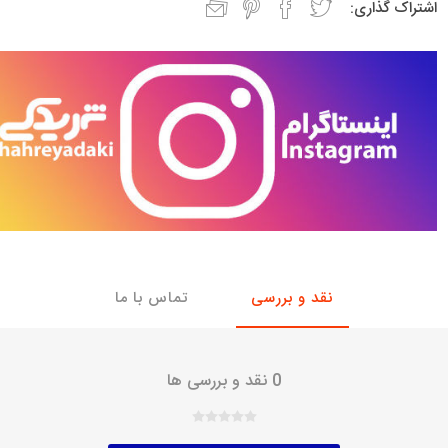
اشتراک گذاری:
با، ساینا و کوییک و
خانواده پیکان، آردی و آریسان
خانواده ریو
روآ
، ساینا و کوییک و
مشترک پیکان، آردی و آریسان
تخصصی آردی
وییک
تخصصی آریسان
ینا
تخصصی روآ
اهین
پیکان دولوکس
نقد و بررسی
تماس با ما
0 نقد و بررسی ها
خودروهای چینی