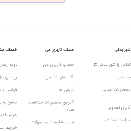
شهر یدکی
حساب کاربری من
خدمات مشت
تماس با شهر یدکی ☎️
حساب کاربری من
رویه ارسا
جستجو
🔖 سفارشات من
رویه ی بازگ
محصولات جدید
آدرس ها
قوانین و 
آخرین محصولات مشاهده
پاسخ به 
گالری تصاویر
شده
حریم خص
شرایط استفاده
مقایسه لیست محصولات
شرایط است