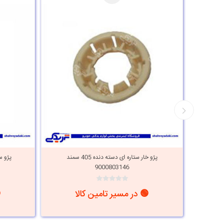
ده 405 سمند دینا پارت
پژو خار ستاره ای دسته دنده 405 سمند
پژو سری 
9000803146
🟢 در مسیر تامین کالا