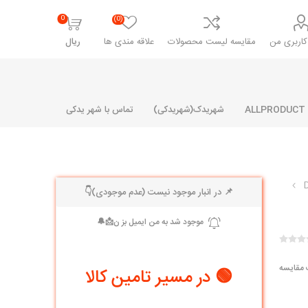
0
(0)
اربری من
مقایسه لیست محصولات
علاقه مندی ها
ریال
شهریدک(شهریدکی)
تماس با شهر یدکی
📌 در انبار موجود نیست (عدم موجودی)👇
شرکت پارلا پارت
شرکت ایران
شرکت ایده
سایپا
خانواده رنو و ال 90
آرارات
مارپیچ
ساخت
ای پراید
مشترک رنو و ال 90
 مقایسه
🟢 در مسیر تامین کالا
تخصصی ال 90
تخصصی ال 90 ( وانت )