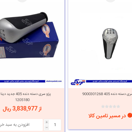
دسته دنده 405 9000301268
پژو سری دسته دنده 405 جدید
1205180
از 3,838,977 ریال
 در مسیر تامین کالا
i
h