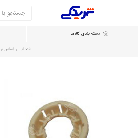
دسته بندی کالاها
انتخاب بر اساس برند
انتخاب بر اساس نام خودرو
شرکت ایساکو
شرکت
شرکت دیناپارت
ش
سایپایدک
روآ و تارا
مشترک 405، سمند و پارس
تخصصی موتو