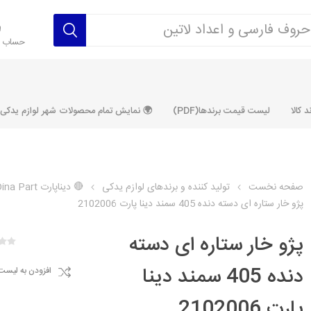
حساب ک
 کالا
لیست قیمت برندها(PDF)
🌍 نمایش تمام محصولات شهر لوازم یدکی ALLPRODUCT
صفحه نخست
تولید کننده و برندهای لوازم یدکی
🔴 دیناپارت Dina Part
پژو خار ستاره ای دسته دنده 405 سمند دینا پارت 2102006
رکت آماتاصمد
شرکت رفیع نیا
شرکت ابری
شرکت توان
خانواده 405، سمند، پارس، دنا و
خانواده 206 و رانا
خانواده پراید 
قطعه ابتکار
پژو خار ستاره ای دسته
مشترک تیپ های 206 و رانا
مشترک تیپ ه
دنده 405 سمند دینا
افزودن به لیست
تخصصی رانا
تخصصی 131
ر TU5
تخصصی 206 SD
تخصصی 132
پارت 2102006