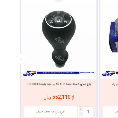
 دینا پارت
پژو سری دسته دنده 405 قدیم دینا پارت 1205080
پژو سر
از 552,110 ریال
i
h