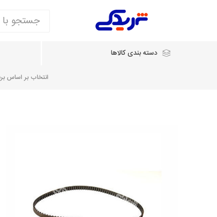
دسته بندی کالاها
انتخاب بر اساس برند
انتخاب بر اساس نام خودرو
شرکت ایساکو
شرکت
شرکت دیناپارت
ش
سایپایدک
روآ و تارا
مشترک 405، سمند و پارس
تخصصی موتو