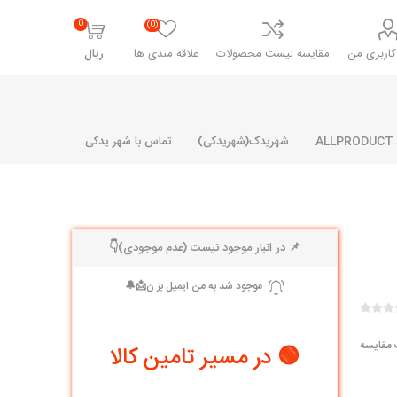
0
(0)
اربری من
مقایسه لیست محصولات
علاقه مندی ها
ریال
شهریدک(شهریدکی)
تماس با شهر یدکی
📌 در انبار موجود نیست (عدم موجودی)👇
شرکت پارلا پارت
شرکت ایران
شرکت ایده
سایپا
خانواده رنو و ال 90
آرارات
مارپیچ
ساخت
ای پراید
مشترک رنو و ال 90
 مقایسه
🟢 در مسیر تامین کالا
تخصصی ال 90
تخصصی ال 90 ( وانت )