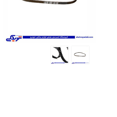
تخصصی سمن
تسمه دانگیل
شرکت مبتکران
شرکت ژرماتک
تخصصی سور
GERMATEC
Dongil
تخصصی پا
تخصصی پار
XUM
تخصصی دن
تخصصی روآ
شرکت سیال
شرکت تولیدی
شرکت مادپارت
تخصصی 407
نیرو
مگنت دلکو
تارا
شتاب افزا
پژو XU7P
پژو 405 کاربرات مدل 2000
شرکت امیرنیا
شرکت شیفتن
شرکت فال گستر
Fal Gostar