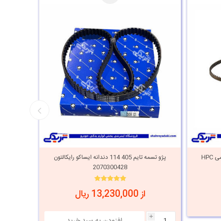
تسمه تایم پژو 405 114 دندانه اچ پی سی HPC
پژو تسمه تایم 405 114 دندانه ایساکو رایکالتون
پژو تسمه تایم 405 114 دند
2070300428
از 13,230,000 ریال
i