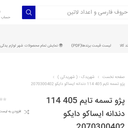
حساب ک
 کالا
لیست قیمت برندها(PDF)
🌍 نمایش تمام محصولات شهر لوازم یدکی ALLPRODUCT
صفحه نخست
شهریدک - ( شهریدکی )
پژو تسمه تایم 405 114 دندانه ایساکو دایکو 2070300402
رکت آماتاصمد
شرکت رفیع نیا
شرکت ابری
شرکت توان
خانواده 405، سمند، پارس، دنا و
خانواده 206 و رانا
خانواده پراید 
قطعه ابتکار
پژو تسمه تایم 405 114
مشترک تیپ های 206 و رانا
مشترک تیپ ه
دندانه ایساکو دایکو
افزودن به لیست
تخصصی رانا
تخصصی 131
ر TU5
تخصصی 206 SD
تخصصی 132
2070300402