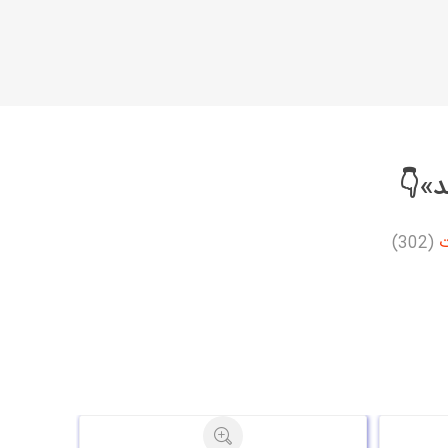
د»👇
ت
(302)