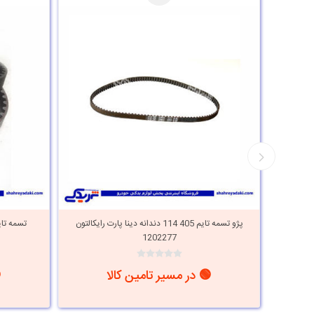
یساکو دایکو
پژو تسمه تایم 405 114 دندانه دینا پارت رایکالتون
تسمه تایم پژو 405 114 
1202277
🟢 در مسیر تامین کالا