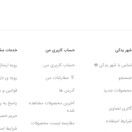
شهر یدکی
حساب کاربری من
خدمات مشت
تماس با شهر یدکی ☎️
حساب کاربری من
رویه ارسا
جستجو
🔖 سفارشات من
رویه ی بازگ
محصولات جدید
آدرس ها
قوانین و 
آخرین محصولات مشاهده
پاسخ به 
گالری تصاویر
شده
حریم خص
شرایط استفاده
مقایسه لیست محصولات
شرایط است