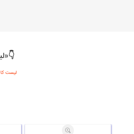
👇«لی
لیست کال