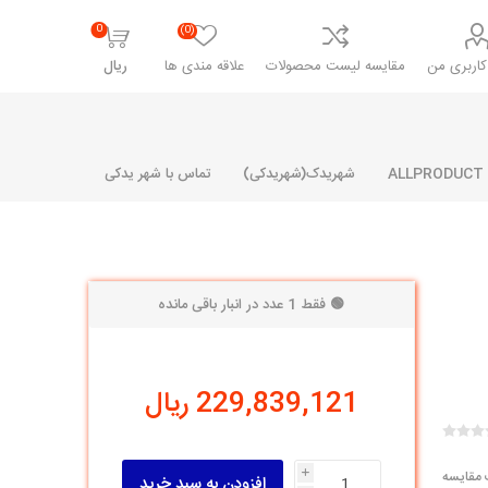
0
(0)
اربری من
مقایسه لیست محصولات
علاقه مندی ها
ریال
شهریدک(شهریدکی)
تماس با شهر یدکی
🟢 فقط 1 عدد در انبار باقی مانده
شرکت پارلا پارت
شرکت ایران
شرکت ایده
سایپا
خانواده رنو و ال 90
آرارات
مارپیچ
ساخت
229,839,121 ریال
ای پراید
مشترک رنو و ال 90
تخصصی ال 90
تخصصی ال 90 ( وانت )
 مقایسه
i