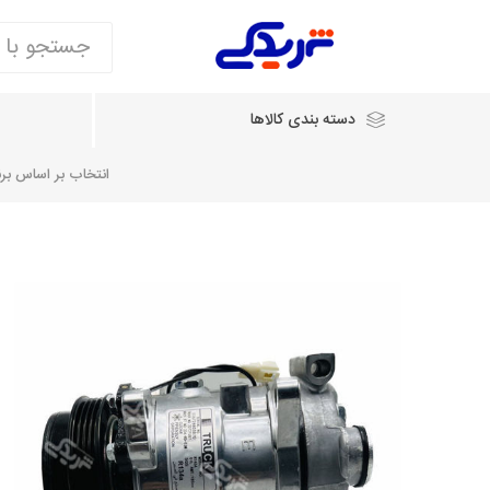
دسته بندی کالاها
انتخاب بر اساس برند
انتخاب بر اساس نام خودرو
شرکت ایساکو
شرکت
شرکت دیناپارت
ش
سایپایدک
روآ و تارا
مشترک 405، سمند و پارس
تخصصی موتو