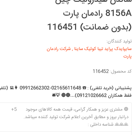
ساندن هیدرولیک چین
د معمولی و SE
تخصصی 206 T1
تخصصی 141
شرکت آذین تنه
شرکت کیک KIK
شرکت ام دبلیو
شرکت تولیدی
ن و موتور EF7
8156A رادمان پارت
و آذین قطعه
اچ MWH
کاسنمد ویژن
تخصصی 206 T2
تخصصی 151 (وانت)
رس معمولی و سال
Visiun
تخصصی 206 T3
تخصصی هاچ بک
(بدون ضمانت) 116451
س موتور زانتیا و
تخصصی 206 T5
تولید کنندگان:
تخصصی 206 T6
ا
سایپایدک پراید تیبا کوئیک ساینا
,
شرکت رادمان
تخصصی 207
 ،روآ سال
پارت
شرکت تولیدی
شرکت کاسنمد
شرکت سرسیلندر
شرکت فراسلی
شوبرت
GTS
الوند
کد محصول:
116452
SCHUBERT
پشتیبانی (خرید تلفنی) : ☎️ 02165611648-302
فقط همکاران 09121026662)…🔵🔴 💡🛎️
🟢 مشتری عزیز و همکار گرامی، قیمت همه کالاهای موجود
5+
شرکت کاوج
شرکت والئو
شرکت تخصصی
شرکت تکلان
درانبار بروز و مطابق آخرین اعلام شرکت تولید کننده میباشد.
Kavaj
Valeo
سرپلوس رایو
توس
🙏🙏🙏 شناسه داخلی :
Rayo