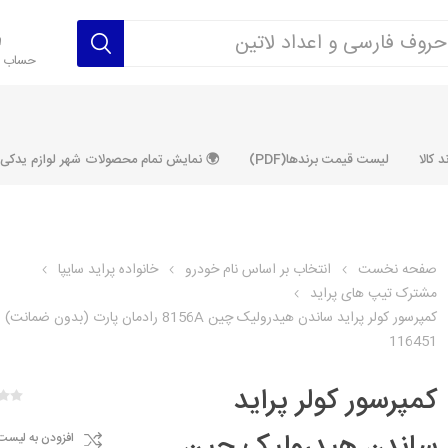
حساب ک
 کالا
لیست قیمت برندها(PDF)
🌍 نمایش تمام محصولات شهر لوازم یدکی ALLPRODUCT
صفحه نخست
انتخاب بر اساس نام خودرو
خانواده پراید سایپا
مشترک تیپ های پراید
رکت آماتاصمد
شرکت رفیع نیا
شرکت ابری
شرکت توان
کمپرسور کولر پراید ساندن هیدرولیک چین 8156A رادمان پارت (بدون ضمانت)
خانواده 405، سمند، پارس، دنا و
خانواده 206 و رانا
خانواده پراید 
قطعه ابتکار
116451
مشترک تیپ های 206 و رانا
مشترک تیپ ه
کمپرسور کولر پراید
تخصصی رانا
تخصصی 131
ر TU5
تخصصی 206 SD
تخصصی 132
افزودن به لیست