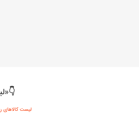
👇«لی
لیست کالاهای را