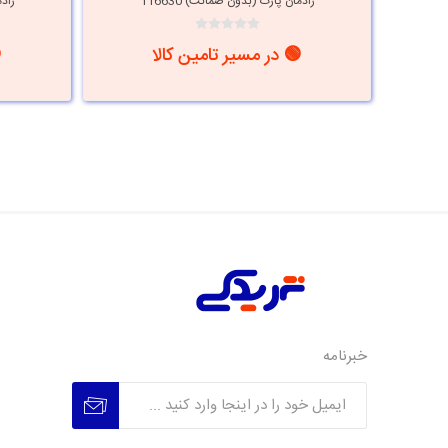
رادمان پارت (بدون ضمانت) 116630
رادم
🟢 در مسیر تامین کالا
خبرنامه
عضویت
عدم عضویت