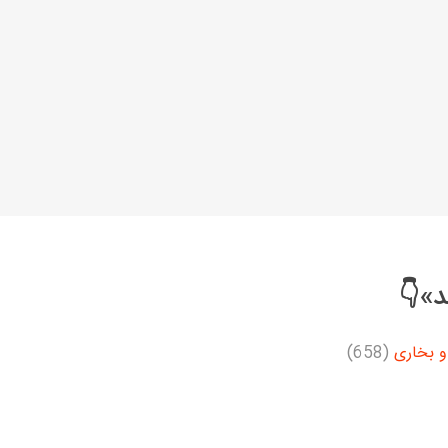
د»👇
و بخاری
(658)