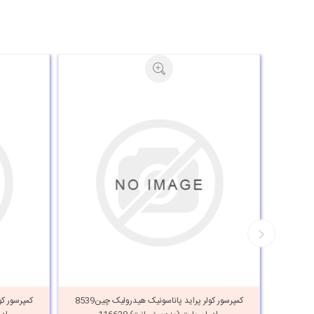
کمپرسور کولر پراید ساندن هیدرولیک چین 8156A
کمپرسور کولر پراید پاناسونیک هیدرولیک چین8539