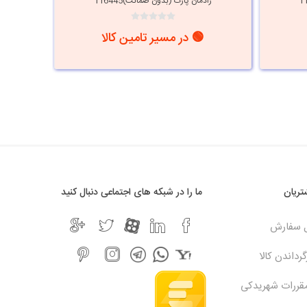
رادمان پارت (بدون ضمانت)116445
🟢 در مسیر تامین کالا
ریان
ما را در شبکه های اجتماعی دنبال کنید
ل سفارش
رداندن کالا
مقررات شهریدکی