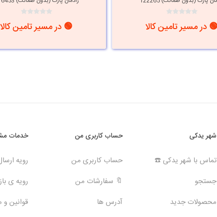
ان پارت (بدون ضمانت) 122265
رادمان پارت (بدون ضمانت) 116453
 در مسیر تامین کالا
🟢 در مسیر تامین کالا
شهر یدکی
حساب کاربری من
خدمات مشت
تماس با شهر یدکی ☎️
حساب کاربری من
رویه ارسا
جستجو
🔖 سفارشات من
رویه ی بازگ
محصولات جدید
آدرس ها
قوانین و 