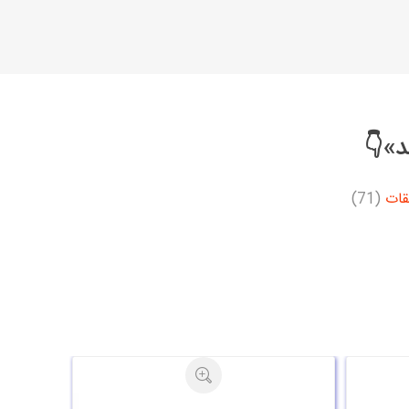
د»👇
قات
(71)