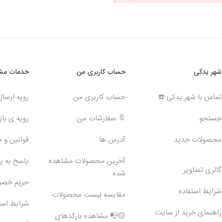
شهر یدکی
حساب کاربری من
خدمات مشت
تماس با شهر یدکی ☎️
حساب کاربری من
رویه ارسا
جستجو
🔖 سفارشات من
رویه ی بازگ
محصولات جدید
آدرس ها
قوانین و 
آخرین محصولات مشاهده
پاسخ به 
گالری تصاویر
شده
حریم خص
شرایط استفاده
مقایسه لیست محصولات
شرایط است
راهنمای خرید از سایت
🟡📭 مشاهده بارکدهای