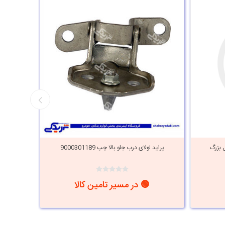
تاق بار وانت 151 مدل بزرگ
پراید لولای درب جلو بالا چپ 9000301189
پراید لولا
🟢 در مسیر تامین کالا