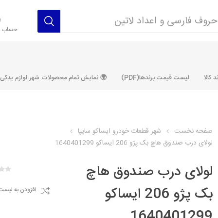
حساب ک
 کالا
لیست قیمت برندها(PDF)
🌍 نمایش تمام محصولات شهر لوازم یدکی ALLPRODUCT
صفحه نخست
شهر قطعات خودرو ایساکو سایپا
لولای درب صندوق هاچ بک پژو 206 ایساکو 1640401299
رکت آماتاصمد
شرکت رفیع نیا
شرکت ابری
شرکت توان
خانواده 405، سمند، پارس، دنا و
خانواده 206 و رانا
خانواده پراید 
قطعه ابتکار
لولای درب صندوق هاچ
مشترک تیپ های 206 و رانا
مشترک تیپ ه
بک پژو 206 ایساکو
افزودن به لیست
تخصصی رانا
تخصصی 131
ر TU5
تخصصی 206 SD
تخصصی 132
1640401299