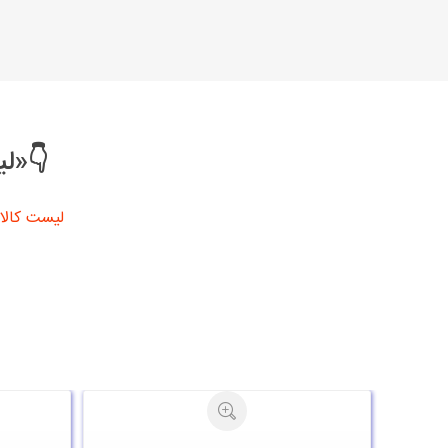
👇«لی
لیست کالا