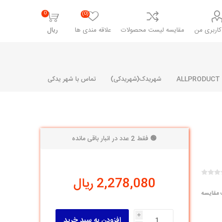
0
(0)
اربری من
مقایسه لیست محصولات
علاقه مندی ها
ریال
شهریدک(شهریدکی)
تماس با شهر یدکی
🟢 فقط 2 عدد در انبار باقی مانده
شرکت پارلا پارت
شرکت ایران
شرکت ایده
سایپا
خانواده رنو و ال 90
آرارات
مارپیچ
ساخت
2,278,080 ریال
ای پراید
مشترک رنو و ال 90
 مقایسه
تخصصی ال 90
تخصصی ال 90 ( وانت )
i