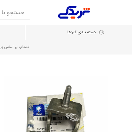
دسته بندی کالاها
انتخاب بر اساس برند
انتخاب بر اساس نام خودرو
شرکت ایساکو
شرکت
شرکت دیناپارت
ش
سایپایدک
روآ و تارا
مشترک 405، سمند و پارس
تخصصی موتو