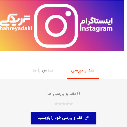
با، ساینا و کوییک و
خانواده پیکان، آردی و آریسان
خانواده ریو
روآ
، ساینا و کوییک و
مشترک پیکان، آردی و آریسان
تخصصی آردی
وییک
تخصصی آریسان
ینا
تخصصی روآ
اهین
پیکان دولوکس
نقد و بررسی
تماس با ما
0 نقد و بررسی ها
نقد و بررسی خود را بنویسید
خودروهای چینی