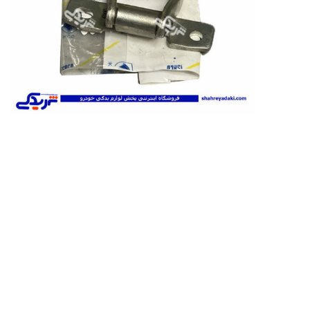
تخصصی سمن
تسمه دانگیل
شرکت مبتکران
شرکت ژرماتک
تخصصی سور
GERMATEC
Dongil
تخصصی پا
تخصصی پار
XUM
تخصصی دن
تخصصی روآ
شرکت سیال
شرکت تولیدی
شرکت مادپارت
تخصصی 407
نیرو
مگنت دلکو
تارا
شتاب افزا
پژو XU7P
پژو 405 کاربرات مدل 2000
شرکت امیرنیا
شرکت شیفتن
شرکت فال گستر
Fal Gostar