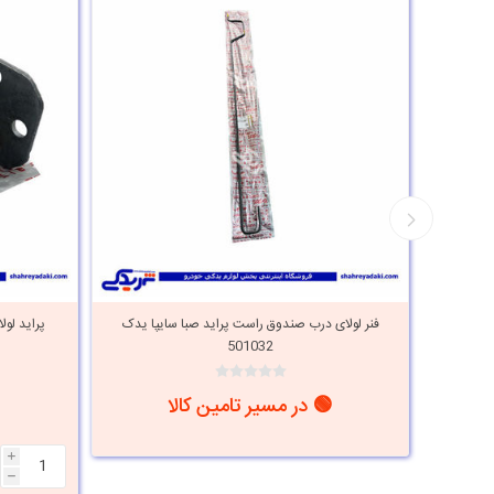
فنر لولای درب صندوق راست پراید صبا سایپا یدک
پراید لولای د
501032
🟢 در مسیر تامین کالا
i
h