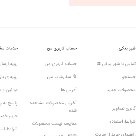
شهر یدکی
حساب کاربری من
خدمات مشت
تماس با شهر یدکی ☎️
حساب کاربری من
رویه ارسا
جستجو
🔖 سفارشات من
رویه ی بازگ
محصولات جدید
آدرس ها
قوانین و 
آخرین محصولات مشاهده
پاسخ به 
گالری تصاویر
شده
حریم خص
شرایط استفاده
مقایسه لیست محصولات
شرایط است
راهنمای خرید از سایت