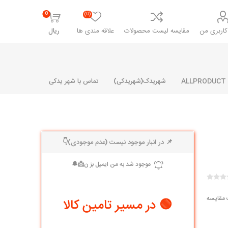
0
(0)
اربری من
مقایسه لیست محصولات
علاقه مندی ها
ریال
شهریدک(شهریدکی)
تماس با شهر یدکی
📌 در انبار موجود نیست (عدم موجودی)👇
شرکت پارلا پارت
شرکت ایران
شرکت ایده
سایپا
خانواده رنو و ال 90
آرارات
مارپیچ
ساخت
ای پراید
مشترک رنو و ال 90
 مقایسه
🟢 در مسیر تامین کالا
تخصصی ال 90
تخصصی ال 90 ( وانت )