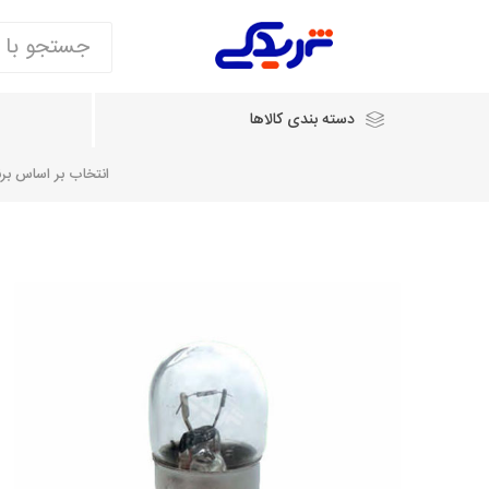
دسته بندی کالاها
انتخاب بر اساس برند
انتخاب بر اساس نام خودرو
شرکت ایساکو
شرکت
شرکت دیناپارت
ش
سایپایدک
روآ و تارا
مشترک 405، سمند و پارس
تخصصی موتو