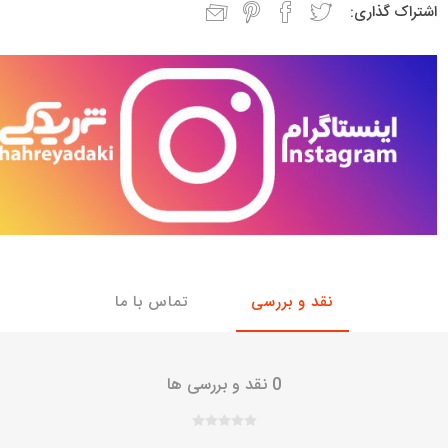
اشتراک گذاری:
با، ساینا و کوییک و
خانواده پیکان، آردی و آریسان
خانواده ریو
روآ
، ساینا و کوییک و
مشترک پیکان، آردی و آریسان
تخصصی آردی
وییک
تخصصی آریسان
ینا
تخصصی روآ
اهین
پیکان دولوکس
نقد و بررسی
تماس با ما
0 نقد و بررسی ها
خودروهای چینی