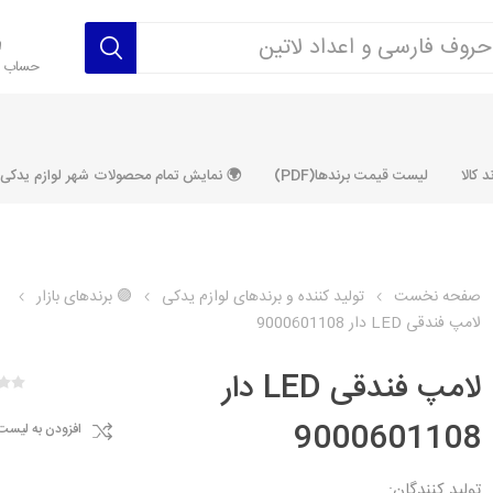
حساب ک
 کالا
لیست قیمت برندها(PDF)
🌍 نمایش تمام محصولات شهر لوازم یدکی ALLPRODUCT
صفحه نخست
تولید کننده و برندهای لوازم یدکی
🟣 برندهای بازار
لامپ فندقی LED دار 9000601108
رکت آماتاصمد
شرکت رفیع نیا
شرکت ابری
شرکت توان
خانواده 405، سمند، پارس، دنا و
خانواده 206 و رانا
خانواده پراید 
قطعه ابتکار
لامپ فندقی LED دار
مشترک تیپ های 206 و رانا
مشترک تیپ ه
9000601108
افزودن به لیست
تخصصی رانا
تخصصی 131
ر TU5
تخصصی 206 SD
تخصصی 132
تولید کنندگان: