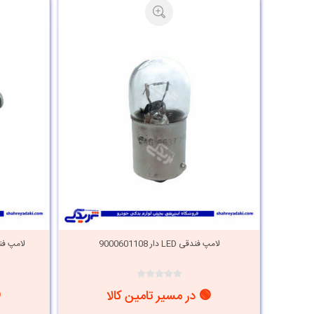
لامپ فندقی LED دار 9000601108
لامپ فندقی پراید
🟢 در مسیر تامین کالا