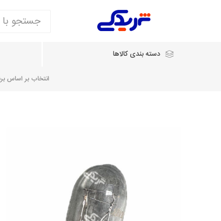
دسته بندی کالاها
انتخاب بر اساس برند
انتخاب بر اساس نام خودرو
شرکت ایساکو
شرکت
شرکت دیناپارت
ش
سایپایدک
روآ و تارا
مشترک 405، سمند و پارس
تخصصی موتو