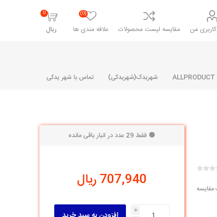
0
(0)
اربری من
مقایسه لیست محصولات
علاقه مندی ها
ریال
شهریدک(شهریدکی)
تماس با شهر یدکی
🟢 فقط 29 عدد در انبار باقی مانده
شرکت پارلا پارت
شرکت ایران
شرکت ایده
سایپا
خانواده رنو و ال 90
آرارات
مارپیچ
ساخت
707,940 ریال
ای پراید
مشترک رنو و ال 90
 مقایسه
تخصصی ال 90
تخصصی ال 90 ( وانت )
i