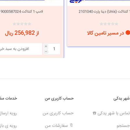
لامپ 1 کنتاکت 9000587024
 در مسیر تامین کالا
از 256,982 ریال
i
h
شهر یدکی
حساب کاربری من
خدمات مشت
تماس با شهر یدکی ☎️
حساب کاربری من
رویه ارسا
جستجو
🔖 سفارشات من
رویه ی بازگ