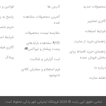
محصولات جدید
آدرس ها
قوانین و 
آخرین محصولات مشاهده
پاسخ به 
گالری تصاویر
شده
حریم خص
شرایط استفاده
مقایسه لیست محصولات
شرایط است
راهنمای خرید از سایت
🟡📭 مشاهده بارکدهای
گالری فیلم
پست پیشتاز و تیپاکس🚚
راهنمای خرید اقساط برای
بخش فروش عمده
وبلاگ
ثبت گزارش و شکایت
درباره ما
فرم استعلام و سفارش کالای
ناموجود
نقشه سایت
تمامی حقوق کپی رایت © 2020 فروشگاه اینترنتی شهر یدکی محفوظ است.