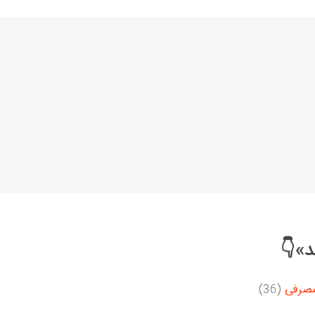
خانواده نیسان
نیسان وانت
د»👇
مصرفی
(36)