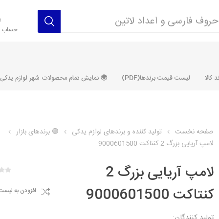
حساب ک
 کالا
لیست قیمت برندها(PDF)
🌍 نمایش تمام محصولات شهر لوازم یدکی ALLPRODUCT
صفحه نخست
تولید کننده و برندهای لوازم یدکی
🟣 برندهای بازار
لامپ آریایی بزرگ 2 کنتاکت 9000601500
رکت آماتاصمد
شرکت رفیع نیا
شرکت ابری
شرکت توان
خانواده 405، سمند، پارس، دنا و
خانواده 206 و رانا
خانواده پراید 
قطعه ابتکار
لامپ آریایی بزرگ 2
مشترک تیپ های 206 و رانا
مشترک تیپ ه
کنتاکت 9000601500
افزودن به لیست
تخصصی رانا
تخصصی 131
ر TU5
تخصصی 206 SD
تخصصی 132
تولید کنندگان: