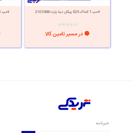
لامپ 1 کنتاک S25 پیکان دینا پارت 2101088
لامپ 1 کنتاکت (Unix) دینا پارت 2101040
🟢 در مسیر تامین کالا
خبرنامه