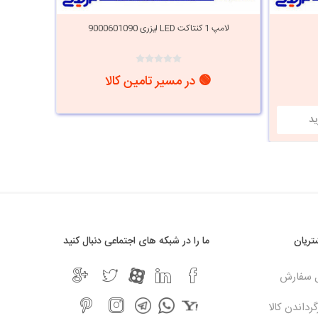
لامپ 1 کنتاکت LED لیزری 9000601090
لامپ 1 کنتاکت رنگی پیکان 601089
🟢 در مسیر تامین کالا
i
h
ریان
ما را در شبکه های اجتماعی دنبال کنید
ل سفارش
رداندن کالا