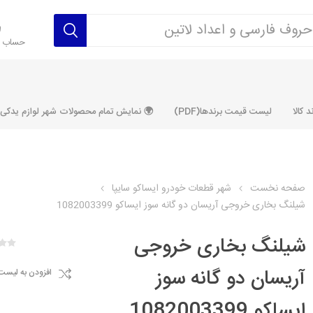
حساب ک
 کالا
لیست قیمت برندها(PDF)
🌍 نمایش تمام محصولات شهر لوازم یدکی ALLPRODUCT
صفحه نخست
شهر قطعات خودرو ایساکو سایپا
شیلنگ بخاری خروجی آریسان دو گانه سوز ایساکو 1082003399
رکت آماتاصمد
شرکت رفیع نیا
شرکت ابری
شرکت توان
خانواده 405، سمند، پارس، دنا و
خانواده 206 و رانا
خانواده پراید 
قطعه ابتکار
شیلنگ بخاری خروجی
مشترک تیپ های 206 و رانا
مشترک تیپ ه
آریسان دو گانه سوز
افزودن به لیست
تخصصی رانا
تخصصی 131
ر TU5
تخصصی 206 SD
تخصصی 132
ایساکو 1082003399