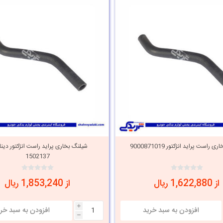
 راست پراید انژکتور 9000871019
شیلنگ بخاری پراید راست انژکتور دینا
1502137
از 1,622,880 ریال
از 1,853,240 ریال
i
h