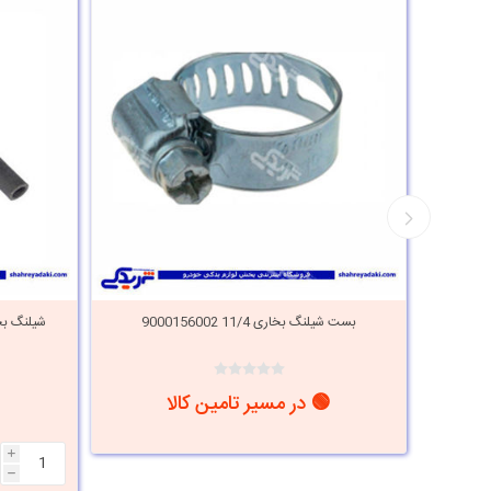
یلنگ بخاری ال 90 L90 9000871001 شیلنگ
بست شیلنگ بخاری 11/4 9000156002
شیلنگ بخاری
🟢 در مسیر تامین کالا
i
h