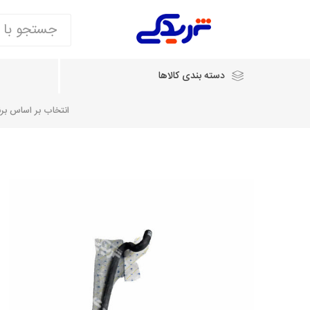
دسته بندی کالاها
انتخاب بر اساس برند
انتخاب بر اساس نام خودرو
شرکت ایساکو
شرکت
شرکت دیناپارت
ش
سایپایدک
روآ و تارا
مشترک 405، سمند و پارس
تخصصی موتو