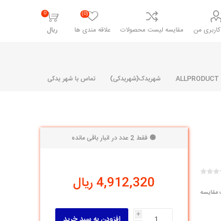
0
(0)
اربری من
مقایسه لیست محصولات
علاقه مندی ها
ریال
شهریدک(شهریدکی)
تماس با شهر یدکی
🟢 فقط 2 عدد در انبار باقی مانده
شرکت پارلا پارت
شرکت ایران
شرکت ایده
سایپا
خانواده رنو و ال 90
آرارات
مارپیچ
ساخت
4,912,320 ریال
ای پراید
مشترک رنو و ال 90
 مقایسه
تخصصی ال 90
تخصصی ال 90 ( وانت )
i