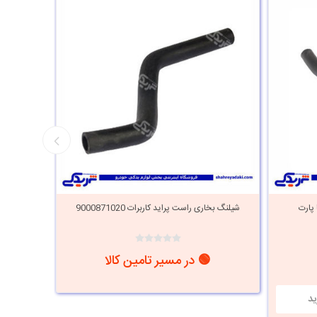
 پارت
شیلنگ بخاری راست پراید کاربرات 9000871020
شیلنگ 
🟢 در مسیر تامین کالا
i
h