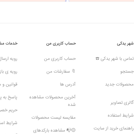
شهر یدکی
حساب کاربری من
خدمات مشت
تماس با شهر یدکی ☎️
حساب کاربری من
رویه ارسا
جستجو
🔖 سفارشات من
رویه ی بازگ
محصولات جدید
آدرس ها
قوانین و 
آخرین محصولات مشاهده
پاسخ به 
گالری تصاویر
شده
حریم خص
شرایط استفاده
مقایسه لیست محصولات
شرایط است
راهنمای خرید از سایت
🟡📭 مشاهده بارکدهای