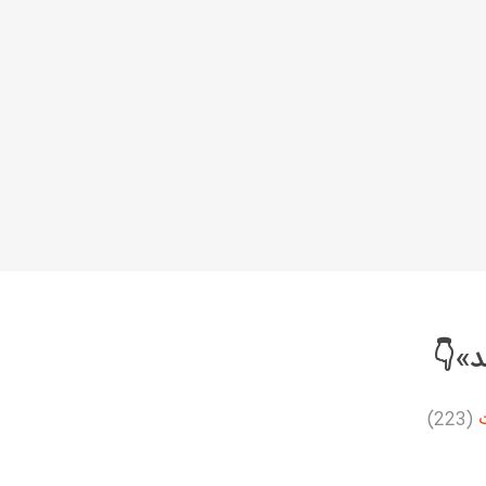
خانواده نیسان
نیسان وانت
د»👇
(223)