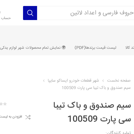
حساب ک
 کالا
لیست قیمت برندها(PDF)
🌍 نمایش تمام محصولات شهر لوازم یدکی ALLPRODUCT
صفحه نخست
شهر قطعات خودرو ایساکو سایپا
سیم صندوق و باک تیبا سی پارت 100509
رکت آماتاصمد
شرکت رفیع نیا
شرکت ابری
شرکت توان
خانواده 405، سمند، پارس، دنا و
خانواده 206 و رانا
خانواده پراید 
قطعه ابتکار
سیم صندوق و باک تیبا
مشترک تیپ های 206 و رانا
مشترک تیپ ه
سی پارت 100509
افزودن به لیست
تخصصی رانا
تخصصی 131
ر TU5
تخصصی 206 SD
تخصصی 132
تولید کنندگان: