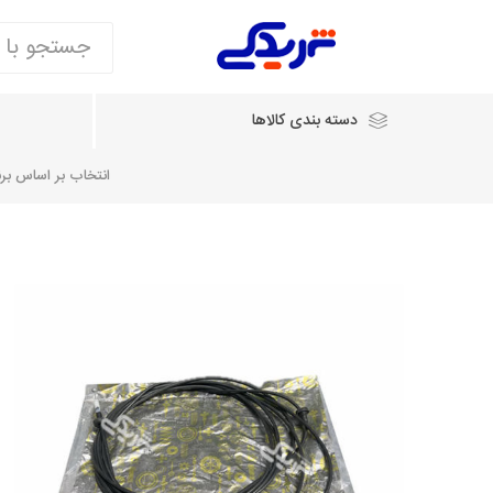
دسته بندی کالاها
انتخاب بر اساس برند
انتخاب بر اساس نام خودرو
شرکت ایساکو
شرکت
شرکت دیناپارت
ش
سایپایدک
روآ و تارا
مشترک 405، سمند و پارس
تخصصی موتو