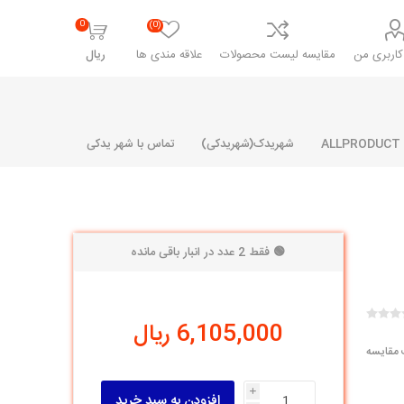
0
(0)
اربری من
مقایسه لیست محصولات
علاقه مندی ها
ریال
شهریدک(شهریدکی)
تماس با شهر یدکی
🟢 فقط 2 عدد در انبار باقی مانده
شرکت پارلا پارت
شرکت ایران
شرکت ایده
سایپا
خانواده رنو و ال 90
آرارات
مارپیچ
ساخت
6,105,000 ریال
ای پراید
مشترک رنو و ال 90
 مقایسه
تخصصی ال 90
تخصصی ال 90 ( وانت )
i