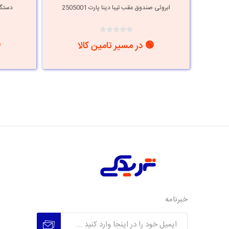
ابروئی صندوق عقب تیبا دینا پارت 2505001
دستگیره
🟢 در مسیر تامین کالا
خبرنامه