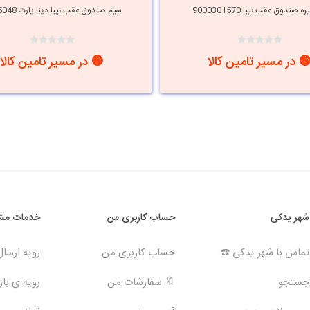
 صندوق عقب تیبا 9000301570
سیم صندوق عقب تیبا دینا پارت 2505048
 در مسیر تامین کالا
🟢 در مسیر تامین کالا
شهر یدکی
حساب کاربری من
خدمات مشت
تماس با شهر یدکی ☎️
حساب کاربری من
رویه ارسا
جستجو
🔖 سفارشات من
رویه ی بازگ