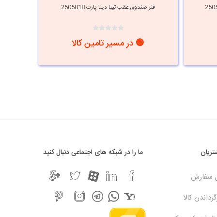
فنر صندوق عقب تیبا دینا پارت 2505018
فنر صند
🟢 در مسیر تامین کالا
i
h
ریان
ما را در شبکه های اجتماعی دنبال کنید
ل سفارش
رداندن کالا