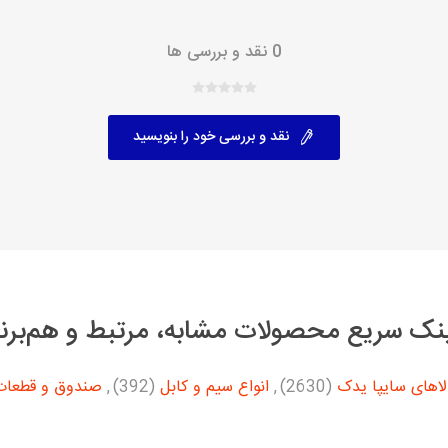
0 نقد و بررسی ها
با، ساینا و کوییک و
خانواده پیکان، آردی و آریسان
خانواده ریو
روآ
، ساینا و کوییک و
مشترک پیکان، آردی و آریسان
نقد و بررسی خود را بنویسید
تخصصی آردی
وییک
تخصصی آریسان
ینا
تخصصی روآ
اهین
پیکان دولوکس
نک سریع محصولات مشابه، مرتبط و هم‌برن
اهای سایپا یدک
(2630)
,
انواع سیم و کابل
(392)
,
صندوق و قطعات
خودروهای چینی