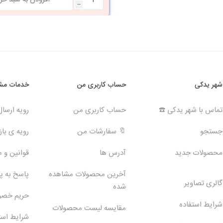
h
شهر یدکی
حساب کاربری من
خدمات مشت
تماس با شهر یدکی ☎️
حساب کاربری من
رویه ارسا
جستجو
🔖 سفارشات من
رویه ی بازگ
محصولات جدید
آدرس ها
قوانین و 
آخرین محصولات مشاهده
پاسخ به 
گالری تصاویر
شده
حریم خص
شرایط استفاده
مقایسه لیست محصولات
شرایط است