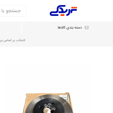
دسته بندی کالاها
انتخاب بر اساس برند
انتخاب بر اساس نام خودرو
شرکت ایساکو
شرکت
شرکت دیناپارت
ش
سایپایدک
روآ و تارا
مشترک 405، سمند و پارس
تخصصی موتو