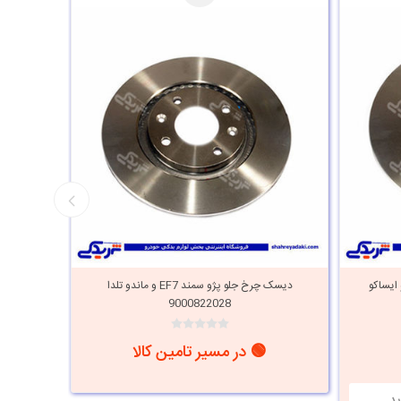
 EF7 و ماندو ایساکو
دیسک چرخ جلو پژو سمند EF7 و ماندو تلدا
9000822028
🟢 در مسیر تامین کالا
i