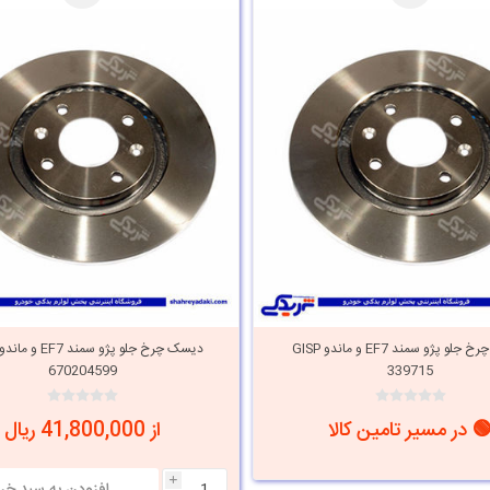
دیسک چرخ جلو پژو سمند EF7 و ماندو GISP
دیسک چرخ جلو پژو سمند
670204599
339715
 در مسیر تامین کالا
از 41,800,000 ریال
i