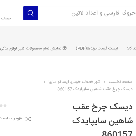
حساب ک
 کالا
لیست قیمت برندها(PDF)
🌍 نمایش تمام محصولات شهر لوازم یدکی ALLPRODUCT
صفحه نخست
شهر قطعات خودرو ایساکو سایپا
دیسک چرخ عقب شاهین سایپایدک 860157
رکت آماتاصمد
شرکت رفیع نیا
شرکت ابری
شرکت توان
خانواده 405، سمند، پارس، دنا و
خانواده 206 و رانا
خانواده پراید 
قطعه ابتکار
دیسک چرخ عقب
مشترک تیپ های 206 و رانا
مشترک تیپ ه
شاهین سایپایدک
افزودن به لیست
تخصصی رانا
تخصصی 131
ر TU5
تخصصی 206 SD
تخصصی 132
860157