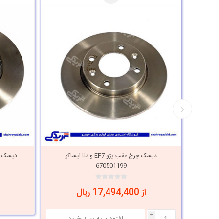
 EF7 و دنا رفیع نیا
دیسک چرخ عقب پژو EF7 و دنا ایساکو
670501199
از 17,494,400 ریال
i