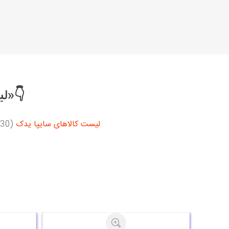
👇«لی
لیست کالاهای سایپا یدک
(2630)