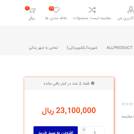
0
(0)
اربری من
مقایسه لیست محصولات
علاقه مندی ها
ریال
شهریدک(شهریدکی)
تماس با شهر یدکی
🟢 فقط 2 عدد در انبار باقی مانده
شرکت پارلا پارت
شرکت ایران
شرکت ایده
سایپا
خانواده رنو و ال 90
آرارات
مارپیچ
ساخت
23,100,000 ریال
ای پراید
مشترک رنو و ال 90
 مقایسه
تخصصی ال 90
تخصصی ال 90 ( وانت )
i