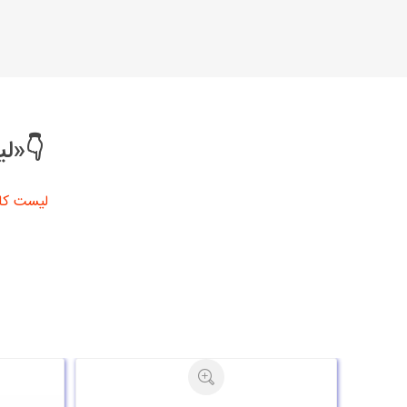
👇«لی
لیست کالا