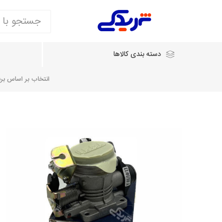
دسته بندی کالاها
انتخاب بر اساس برند
انتخاب بر اساس نام خودرو
شرکت ایساکو
شرکت
شرکت دیناپارت
ش
سایپایدک
روآ و تارا
مشترک 405، سمند و پارس
تخصصی موتو