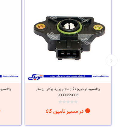
 کاربرات
پتانسیومتر دریچه گاز ساژم پراید پیکان روستر
پتانسیوم
9000999006
🟢 در مسیر تامین کالا