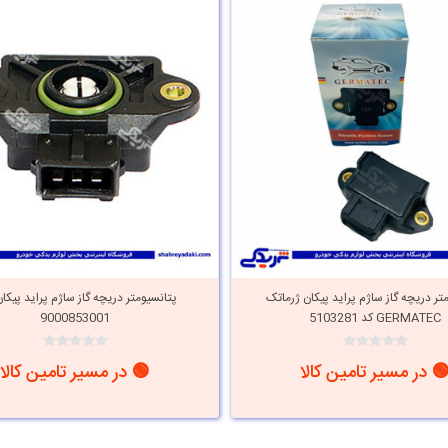
تر دریچه گاز ساژم پراید پیکان ژرماتک
پتانسیومتر دریچه گاز ساژم پراید پیکان
GERMATEC کد 5103281
9000853001
 در مسیر تامین کالا
🟢 در مسیر تامین کالا