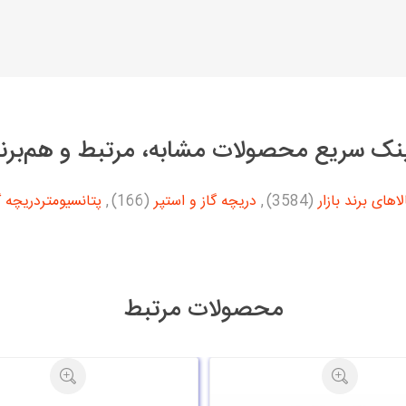
نک سریع محصولات مشابه، مرتبط و هم‌برن
های برند بازار
(3584)
,
دریچه گاز و استپر
(166)
,
پتانسیومتردریچه گ
محصولات مرتبط