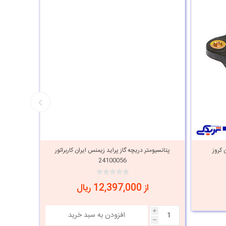
 کروز
پتانسیومتر دریچه گاز پراید زیمنس ایران کاربراتور
پتانسی
24100056
از 12,397,000 ریال
i
i
h
h