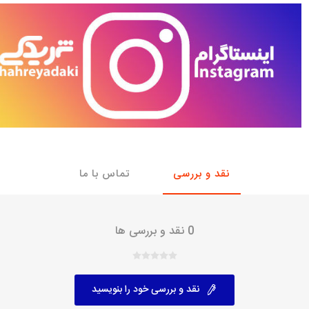
با، ساینا و کوییک و
خانواده پیکان، آردی و آریسان
خانواده ریو
روآ
، ساینا و کوییک و
مشترک پیکان، آردی و آریسان
تخصصی آردی
وییک
تخصصی آریسان
ینا
تخصصی روآ
اهین
پیکان دولوکس
نقد و بررسی
تماس با ما
0 نقد و بررسی ها
نقد و بررسی خود را بنویسید
خودروهای چینی