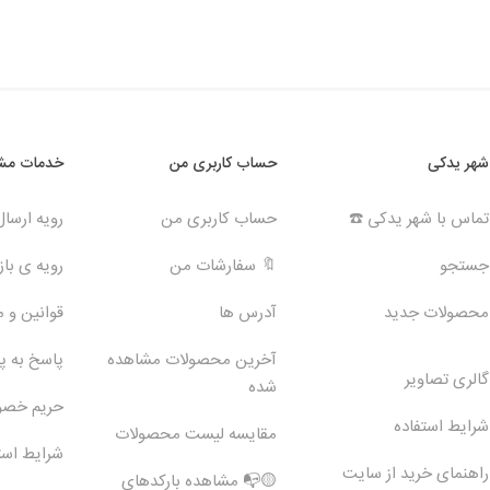
شهر یدکی
حساب کاربری من
خدمات مشت
تماس با شهر یدکی ☎️
حساب کاربری من
رویه ارسا
جستجو
🔖 سفارشات من
رویه ی بازگ
محصولات جدید
آدرس ها
قوانین و 
آخرین محصولات مشاهده
پاسخ به 
گالری تصاویر
شده
حریم خص
شرایط استفاده
مقایسه لیست محصولات
شرایط است
راهنمای خرید از سایت
🟡📭 مشاهده بارکدهای