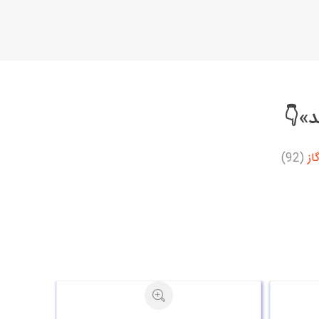
د»👇
از
(92)