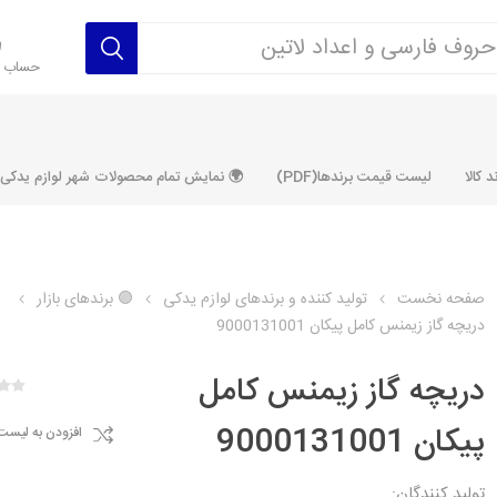
حساب ک
 کالا
لیست قیمت برندها(PDF)
🌍 نمایش تمام محصولات شهر لوازم یدکی ALLPRODUCT
صفحه نخست
تولید کننده و برندهای لوازم یدکی
🟣 برندهای بازار
دریچه گاز زیمنس کامل پیکان 9000131001
رکت آماتاصمد
شرکت رفیع نیا
شرکت ابری
شرکت توان
خانواده 405، سمند، پارس، دنا و
خانواده 206 و رانا
خانواده پراید 
قطعه ابتکار
دریچه گاز زیمنس کامل
مشترک تیپ های 206 و رانا
مشترک تیپ ه
پیکان 9000131001
افزودن به لیست
تخصصی رانا
تخصصی 131
ر TU5
تخصصی 206 SD
تخصصی 132
تولید کنندگان: