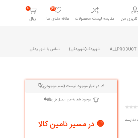
0
(0)
اربری من
مقایسه لیست محصولات
علاقه مندی ها
ریال
شهریدک(شهریدکی)
تماس با شهر یدکی
📌 در انبار موجود نیست (عدم موجودی)👇
شرکت پارلا پارت
شرکت ایران
شرکت ایده
سایپا
خانواده رنو و ال 90
آرارات
مارپیچ
ساخت
ای پراید
مشترک رنو و ال 90
 مقایسه
🟢 در مسیر تامین کالا
تخصصی ال 90
تخصصی ال 90 ( وانت )