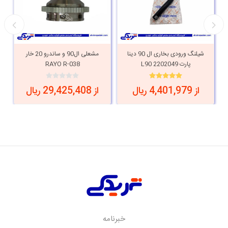
شیلنگ ورودی بخاری ال 90 دینا
مشعلی ال90 و ساندرو 20 خار
پارت 2202049 L90
RAYO R-038
از 4,401,979 ریال
از 29,425,408 ریال
خبرنامه