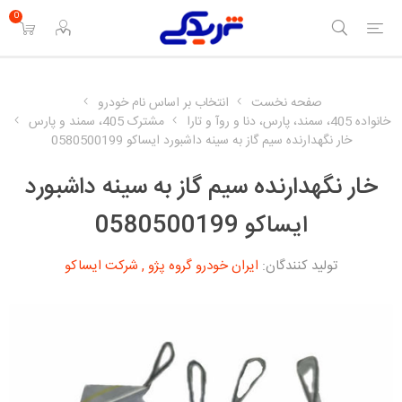
0
صفحه نخست
انتخاب بر اساس نام خودرو
خانواده 405، سمند، پارس، دنا و روآ و تارا
مشترک 405، سمند و پارس
خار نگهدارنده سیم گاز به سینه داشبورد ایساکو 0580500199
خار نگهدارنده سیم گاز به سینه داشبورد
ایساکو 0580500199
تولید کنندگان:
ایران خودرو گروه پژو
,
شرکت ایساکو