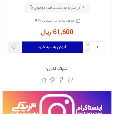
📌 در انبار موجود نیست (عدم موجودی)👇
61,600 ریال
i
h
اشتراک گذاری: