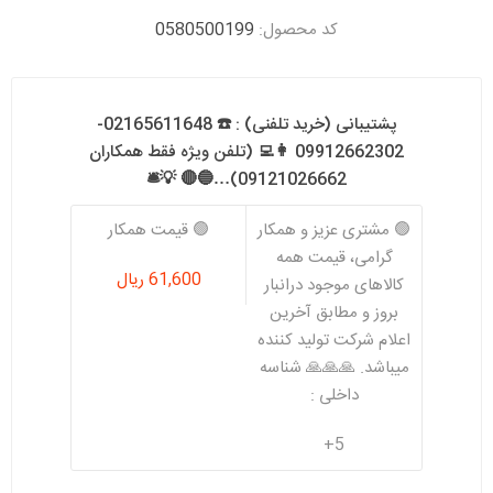
کد محصول:
0580500199
پشتیبانی (خرید تلفنی) : ☎️ 02165611648-
09912662302 👩‍💻 (تلفن ویژه فقط همکاران
09121026662)…🔵🔴 💡🛎️
🟢 مشتری عزیز و همکار
🟢 قیمت همکار
گرامی، قیمت همه
61,600 ریال
کالاهای موجود درانبار
بروز و مطابق آخرین
اعلام شرکت تولید کننده
میباشد. 🙏🙏🙏 شناسه
داخلی :
5+