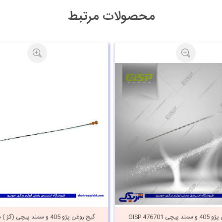
محصولات مرتبط
چی GISP 476701
گیج روغن پژو 405 و سمند پیچی (گژ