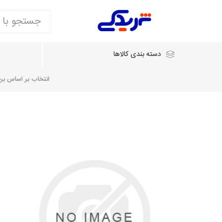
دسته بندی کالاها
انتخاب بر اساس برند
انتخاب بر اساس نام خودرو
شرکت ایساکو
شرکت
شرکت دیناپارت
ش
سایپایدک
روآ و تارا
مشترک 405، سمند و پارس
تخصصی موتو