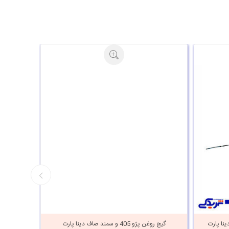
 ) دینا پارت
گیج روغن پژو 405 و سمند صاف دینا پارت