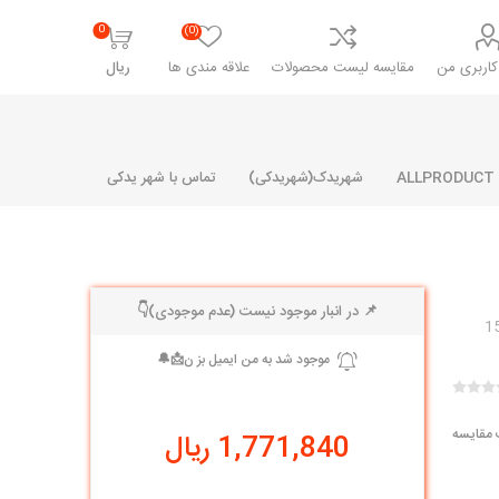
0
(0)
اربری من
مقایسه لیست محصولات
علاقه مندی ها
ریال
شهریدک(شهریدکی)
تماس با شهر یدکی
📌 در انبار موجود نیست (عدم موجودی)👇
شرکت پارلا پارت
شرکت ایران
شرکت ایده
سایپا
خانواده رنو و ال 90
آرارات
مارپیچ
ساخت
ای پراید
مشترک رنو و ال 90
 مقایسه
1,771,840 ریال
تخصصی ال 90
تخصصی ال 90 ( وانت )