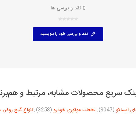
0 نقد و بررسی ها
با، ساینا و کوییک و
خانواده پیکان، آردی و آریسان
خانواده ریو
روآ
، ساینا و کوییک و
مشترک پیکان، آردی و آریسان
نقد و بررسی خود را بنویسید
تخصصی آردی
وییک
تخصصی آریسان
ینا
تخصصی روآ
اهین
پیکان دولوکس
نک سریع محصولات مشابه، مرتبط و هم‌برن
ای ایساکو
(3047)
,
قطعات موتوری خودرو
(3258)
,
انواع گیج روغن خ
خودروهای چینی