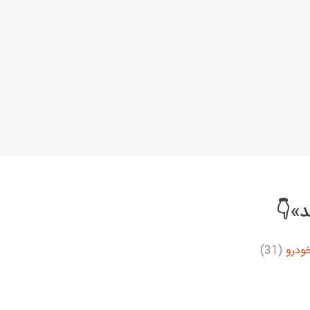
خانواده نیسان
نیسان وانت
د»👇
ودرو
(31)