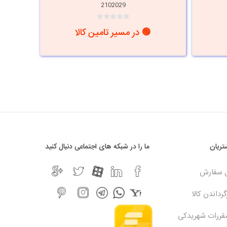
2102029
🟢 در مسیر تامین کالا
i
h
ریان
ما را در شبکه های اجتماعی دنبال کنید
ل سفارش
رداندن کالا
مقررات شهریدکی