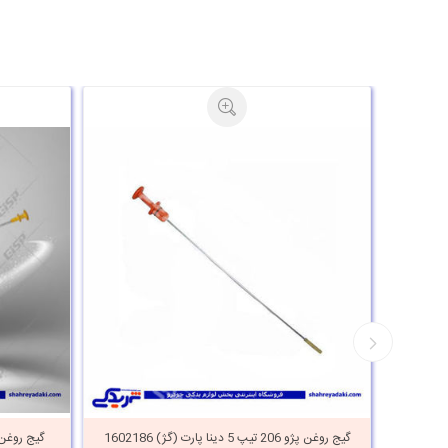
گیج روغن پژو 206 تیپ 5 دینا پارت (گژ) 1602186
گیج روغن پژو 405 و سمند پی