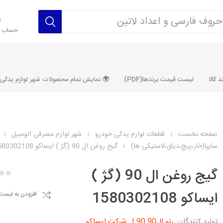
حساب ک
 کالا
لیست قیمت برندها(PDF)
🌍 نمایش تمام محصولات شهر لوازم یدکی ALLPRODUCT
صفحه نخست
قطعات لوازم یدکی خودرو
شهر لوازم مصرفی اتومبیل
سایپا(خار،پیچ،دیاق،لاستیکی ها)
گیج روغن ال 90 (گژ ) ایساکو 1580302108
رکت آماتاصمد
شرکت رفیع نیا
شرکت ابری
شرکت توان
خانواده 405، سمند، پارس، دنا و
خانواده 206 و رانا
خانواده پراید 
قطعه ابتکار
گیج روغن ال 90 (گژ )
مشترک تیپ های 206 و رانا
مشترک تیپ ه
ایساکو 1580302108
افزودن به لیست
تخصصی رانا
تخصصی 131
ر TU5
تخصصی 206 SD
تخصصی 132
تولید کنندگان:
رنو ال90 L90
,
شرکت ایساکو