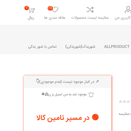
0
(0)
اربری من
مقایسه لیست محصولات
علاقه مندی ها
ریال
شهریدک(شهریدکی)
تماس با شهر یدکی
📌 در انبار موجود نیست (عدم موجودی)👇
شرکت پارلا پارت
شرکت ایران
شرکت ایده
سایپا
خانواده رنو و ال 90
آرارات
مارپیچ
ساخت
ای پراید
مشترک رنو و ال 90
 مقایسه
🟢 در مسیر تامین کالا
تخصصی ال 90
تخصصی ال 90 ( وانت )