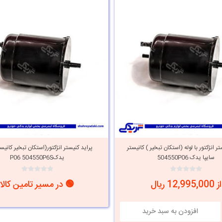
ر انژکتور با لوله (استکان تبخیر ) کانیستر
پراید کنیستر انژکتور(استکان تبخیر کانیست
سایپا یدک 504550P06
یدکP06 504550P6S
از 12,995,000 ریال
🟢 در مسیر تامین کالا