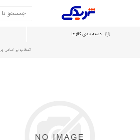
دسته بندی کالاها
انتخاب بر اساس برند
انتخاب بر اساس نام خودرو
شرکت ایساکو
شرکت
شرکت دیناپارت
ش
سایپایدک
روآ و تارا
مشترک 405، سمند و پارس
تخصصی موتو