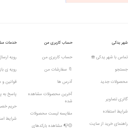
شهر یدکی
حساب کاربری من
خدمات مشت
تماس با شهر یدکی ☎️
حساب کاربری من
رویه ارسا
جستجو
🔖 سفارشات من
رویه ی بازگ
محصولات جدید
آدرس ها
قوانین و 
آخرین محصولات مشاهده
پاسخ به 
گالری تصاویر
شده
حریم خص
شرایط استفاده
مقایسه لیست محصولات
شرایط است
راهنمای خرید از سایت
🟡📭 مشاهده بارکدهای