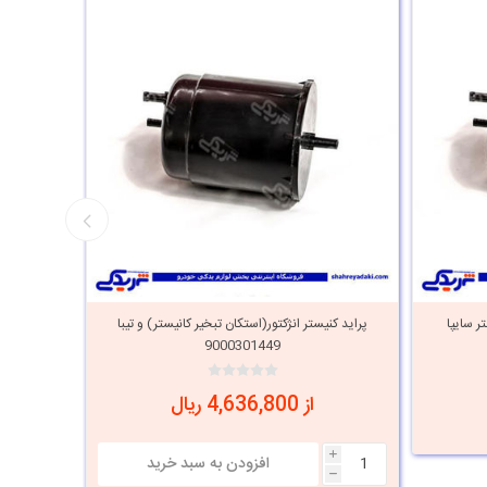
ر سایپا
پراید کنیستر انژکتور(استکان تبخیر کانیستر) و تیبا
پراید کن
9000301449
از 4,636,800 ریال
i
h