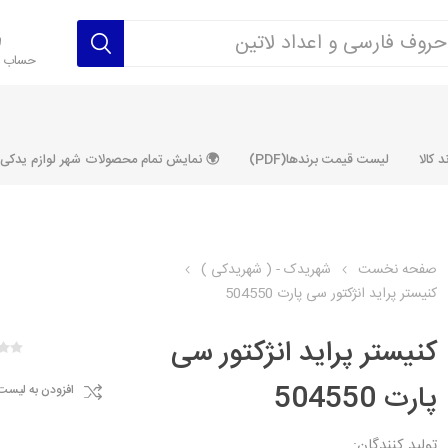
حساب ک
 کالا
لیست قیمت برندها(PDF)
🌍 نمایش تمام محصولات شهر لوازم یدکی ALLPRODUCT
صفحه نخست
شهریدک - ( شهریدکی )
کنیستر پراید انژکتور سی پارت 504550
رکت آماتاصمد
شرکت رفیع نیا
شرکت ابری
شرکت توان
خانواده 405، سمند، پارس، دنا و
خانواده 206 و رانا
خانواده پراید 
قطعه ابتکار
کنیستر پراید انژکتور سی
مشترک تیپ های 206 و رانا
مشترک تیپ ه
پارت 504550
افزودن به لیست
تخصصی رانا
تخصصی 131
ر TU5
تخصصی 206 SD
تخصصی 132
تولید کنندگان: