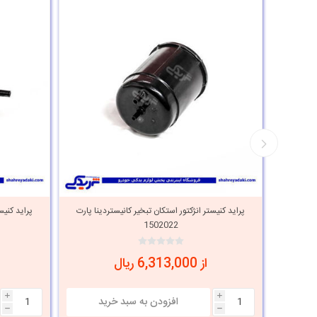
پراید کنیستر انژکتور استکان تبخیر کانیستردینا پارت
پراید کنیست
1502022
از 6,313,000 ریال
i
i
h
h