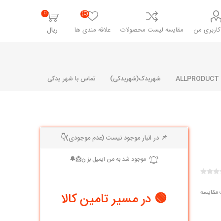
0
(0)
اربری من
مقایسه لیست محصولات
علاقه مندی ها
ریال
شهریدک(شهریدکی)
تماس با شهر یدکی
📌 در انبار موجود نیست (عدم موجودی)👇
شرکت پارلا پارت
شرکت ایران
شرکت ایده
سایپا
خانواده رنو و ال 90
آرارات
مارپیچ
ساخت
ای پراید
مشترک رنو و ال 90
 مقایسه
🟢 در مسیر تامین کالا
تخصصی ال 90
تخصصی ال 90 ( وانت )