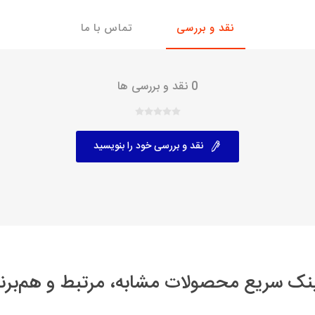
نقد و بررسی
تماس با ما
با، ساینا و کوییک و
خانواده پیکان، آردی و آریسان
خانواده ریو
روآ
، ساینا و کوییک و
مشترک پیکان، آردی و آریسان
0 نقد و بررسی ها
تخصصی آردی
وییک
تخصصی آریسان
ینا
تخصصی روآ
نقد و بررسی خود را بنویسید
اهین
پیکان دولوکس
نک سریع محصولات مشابه، مرتبط و هم‌برن
خودروهای چینی