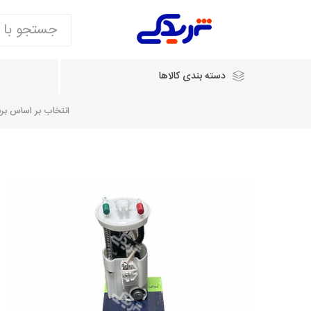
دسته بندی کالاها
انتخاب بر اساس برند
انتخاب بر اساس نام خودرو
شرکت ایساکو
شرکت
شرکت دیناپارت
ش
سایپایدک
روآ و تارا
مشترک 405، سمند و پارس
تخصصی موتو