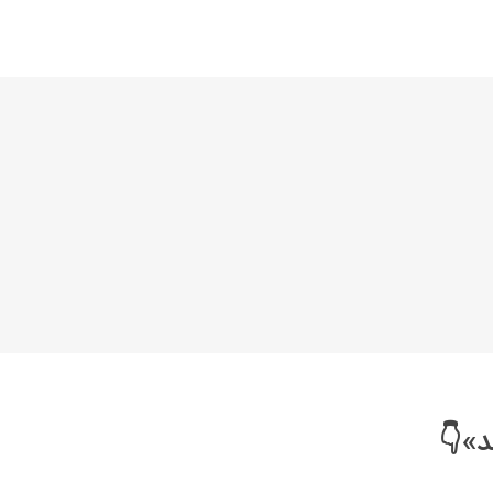
خانواده نیسان
نیسان وانت
د»👇