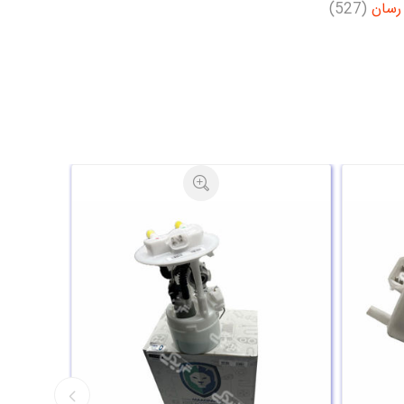
 رسان
(527)