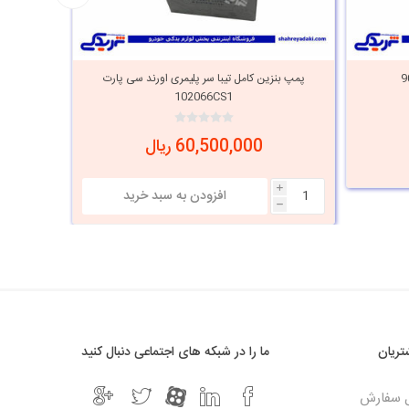
پمپ بنزین کامل تيبا سر پلیمری اورند سی پارت
پمپ ب
102066CS1
60,500,000 ریال
i
h
ریان
ما را در شبکه های اجتماعی دنبال کنید
ل سفارش