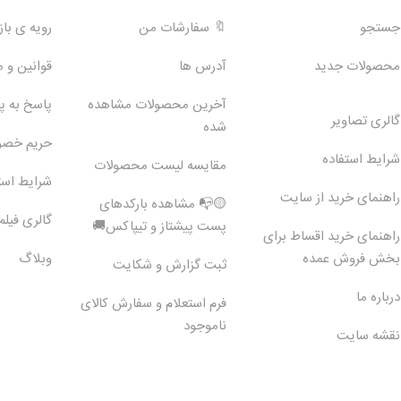
جستجو
🔖 سفارشات من
رویه ی بازگ
محصولات جدید
آدرس ها
قوانین و 
آخرین محصولات مشاهده
پاسخ به 
گالری تصاویر
شده
حریم خص
شرایط استفاده
مقایسه لیست محصولات
شرایط است
راهنمای خرید از سایت
🟡📭 مشاهده بارکدهای
گالری فیلم
پست پیشتاز و تیپاکس🚚
راهنمای خرید اقساط برای
بخش فروش عمده
وبلاگ
ثبت گزارش و شکایت
درباره ما
فرم استعلام و سفارش کالای
ناموجود
نقشه سایت