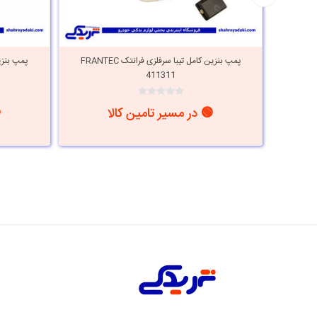
 راست
پمپ بنزین کامل تیبا سرفلزی فرانتک FRANTEC
پمپ بنزین 
411311
🟢 در مسیر تامین کالا