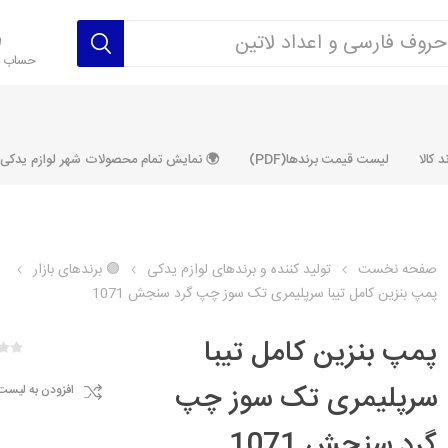
حساب ک
 کالا
لیست قیمت برندها(PDF)
🌍 نمایش تمام محصولات شهر لوازم یدکی ALLPRODUCT
صفحه نخست
تولید کننده و برندهای لوازم یدکی
🟣 برندهای بازار
پمپ بنزین کامل تیبا سرپلیمری تک سوز چپ گرد سنجش 1071
رکت آماتاصمد
شرکت رفیع نیا
شرکت ابری
شرکت توان
خانواده 405، سمند، پارس، دنا و
خانواده 206 و رانا
خانواده پراید 
قطعه ابتکار
پمپ بنزین کامل تیبا
مشترک تیپ های 206 و رانا
مشترک تیپ ه
سرپلیمری تک سوز چپ
افزودن به لیست
تخصصی رانا
تخصصی 131
ر TU5
تخصصی 206 SD
تخصصی 132
گرد سنجش 1071