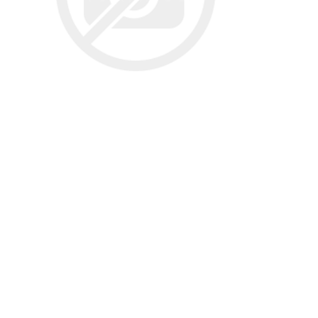
تخصصی سمن
تسمه دانگیل
شرکت مبتکران
شرکت ژرماتک
تخصصی سور
GERMATEC
Dongil
تخصصی پا
تخصصی پار
XUM
تخصصی دن
تخصصی روآ
شرکت سیال
شرکت تولیدی
شرکت مادپارت
تخصصی 407
نیرو
مگنت دلکو
تارا
شتاب افزا
پژو XU7P
پژو 405 کاربرات مدل 2000
شرکت امیرنیا
شرکت شیفتن
شرکت فال گستر
Fal Gostar