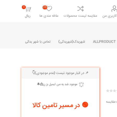
0
(0)
اربری من
مقایسه لیست محصولات
علاقه مندی ها
ریال
شهریدک(شهریدکی)
تماس با شهر یدکی
📌 در انبار موجود نیست (عدم موجودی)👇
شرکت پارلا پارت
شرکت ایران
شرکت ایده
سایپا
خانواده رنو و ال 90
آرارات
مارپیچ
ساخت
ای پراید
مشترک رنو و ال 90
 مقایسه
🟢 در مسیر تامین کالا
تخصصی ال 90
تخصصی ال 90 ( وانت )