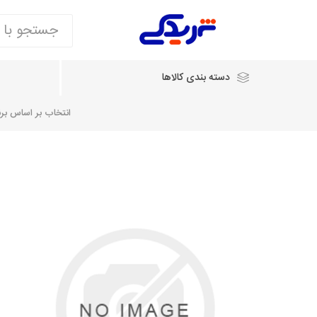
دسته بندی کالاها
انتخاب بر اساس برند
انتخاب بر اساس نام خودرو
شرکت ایساکو
شرکت
شرکت دیناپارت
ش
سایپایدک
روآ و تارا
مشترک 405، سمند و پارس
تخصصی موتو