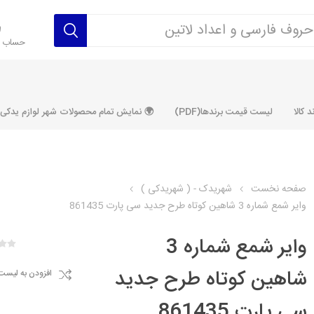
حساب ک
 کالا
لیست قیمت برندها(PDF)
🌍 نمایش تمام محصولات شهر لوازم یدکی ALLPRODUCT
صفحه نخست
شهریدک - ( شهریدکی )
واير شمع شماره 3 شاهین کوتاه طرح جديد سی پارت 861435
رکت آماتاصمد
شرکت رفیع نیا
شرکت ابری
شرکت توان
خانواده 405، سمند، پارس، دنا و
خانواده 206 و رانا
خانواده پراید 
قطعه ابتکار
واير شمع شماره 3
مشترک تیپ های 206 و رانا
مشترک تیپ ه
شاهین کوتاه طرح جديد
افزودن به لیست
تخصصی رانا
تخصصی 131
ر TU5
تخصصی 206 SD
تخصصی 132
سی پارت 861435