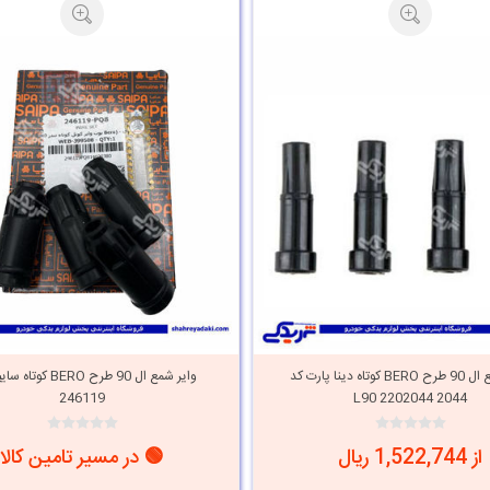
وایر شمع ال 90 طرح BERO کوتاه دینا پارت کد
246119
2044 2202044 L90
از 1,522,744 ریال
🟢 در مسیر تامین کالا