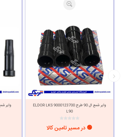
طرح 9000123700 ELDOR LKS
وایر شمع ال 90 طرح 9000123700 ELDOR LKS
L90
🟢 در مسیر تامین کالا