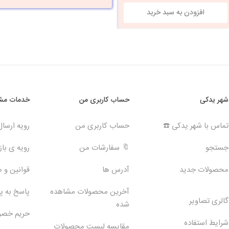
شهر یدکی
حساب کاربری من
خدمات مشت
تماس با شهر یدکی ☎️
حساب کاربری من
رویه ارسا
جستجو
🔖 سفارشات من
رویه ی بازگ
محصولات جدید
آدرس ها
قوانین و 
آخرین محصولات مشاهده
پاسخ به 
گالری تصاویر
شده
حریم خص
شرایط استفاده
مقایسه لیست محصولات