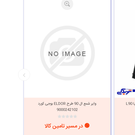
وایر شمع ال 90 طرح BERO کوتاه سایپا L90
وایر شمع ال 90 طرح ELDOR بوجی کورد
9000242102
🟢 در مسیر تامین کالا