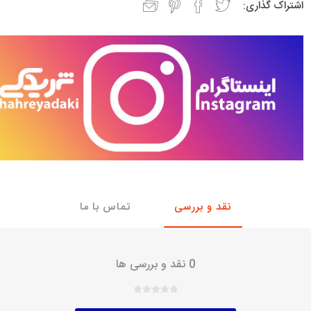
اشتراک گذاری:
با، ساینا و کوییک و
خانواده پیکان، آردی و آریسان
خانواده ریو
روآ
، ساینا و کوییک و
مشترک پیکان، آردی و آریسان
تخصصی آردی
وییک
تخصصی آریسان
ینا
تخصصی روآ
اهین
پیکان دولوکس
نقد و بررسی
تماس با ما
0 نقد و بررسی ها
خودروهای چینی