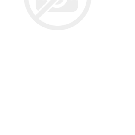
تخصصی سمن
تسمه دانگیل
شرکت مبتکران
شرکت ژرماتک
تخصصی سور
GERMATEC
Dongil
تخصصی پا
تخصصی پار
XUM
تخصصی دن
تخصصی روآ
شرکت سیال
شرکت تولیدی
شرکت مادپارت
تخصصی 407
نیرو
مگنت دلکو
تارا
شتاب افزا
پژو XU7P
پژو 405 کاربرات مدل 2000
شرکت امیرنیا
شرکت شیفتن
شرکت فال گستر
Fal Gostar