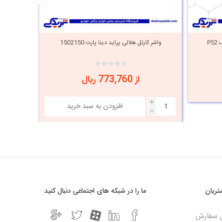
واشر کارتل هلالی عقب پراید سایپا یدک P52
واشر کارتل هلالی پراید دینا پارت 1502150
واشر کارت
از 773,760 ریال
i
i
h
h
ریان
ما را در شبکه های اجتماعی دنبال کنید
ل سفارش