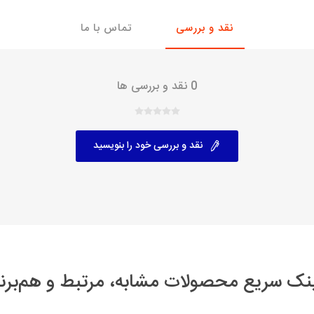
نقد و بررسی
تماس با ما
با، ساینا و کوییک و
خانواده پیکان، آردی و آریسان
خانواده ریو
روآ
، ساینا و کوییک و
مشترک پیکان، آردی و آریسان
0 نقد و بررسی ها
تخصصی آردی
وییک
تخصصی آریسان
ینا
تخصصی روآ
نقد و بررسی خود را بنویسید
اهین
پیکان دولوکس
نک سریع محصولات مشابه، مرتبط و هم‌برن
خودروهای چینی