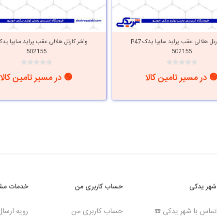
واشر کارتل هلالی عقب پراید سایپا یدک P47
502155
502155
 در مسیر تامین کالا
🟢 در مسیر تامین کالا
شهر یدکی
حساب کاربری من
خدمات مشت
تماس با شهر یدکی ☎️
حساب کاربری من
رویه ارسا