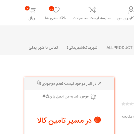
0
(0)
اربری من
مقایسه لیست محصولات
علاقه مندی ها
ریال
شهریدک(شهریدکی)
تماس با شهر یدکی
📌 در انبار موجود نیست (عدم موجودی)👇
شرکت پارلا پارت
شرکت ایران
شرکت ایده
سایپا
خانواده رنو و ال 90
آرارات
مارپیچ
ساخت
ای پراید
مشترک رنو و ال 90
 مقایسه
🟢 در مسیر تامین کالا
تخصصی ال 90
تخصصی ال 90 ( وانت )