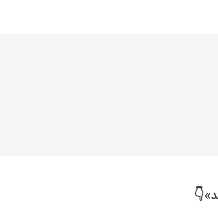
خانواده نیسان
نیسان وانت
د»👇