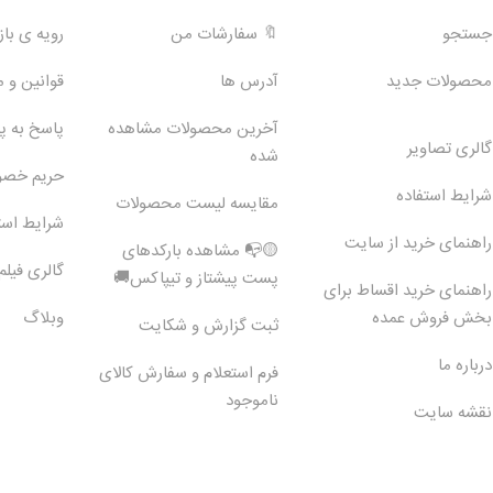
جستجو
🔖 سفارشات من
رویه ی بازگ
محصولات جدید
آدرس ها
قوانین و 
آخرین محصولات مشاهده
پاسخ به 
گالری تصاویر
شده
حریم خص
شرایط استفاده
مقایسه لیست محصولات
شرایط است
راهنمای خرید از سایت
🟡📭 مشاهده بارکدهای
گالری فیلم
پست پیشتاز و تیپاکس🚚
راهنمای خرید اقساط برای
بخش فروش عمده
وبلاگ
ثبت گزارش و شکایت
درباره ما
فرم استعلام و سفارش کالای
ناموجود
نقشه سایت