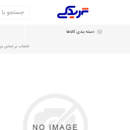
دسته بندی کالاها
انتخاب بر اساس برند
انتخاب بر اساس نام خودرو
شرکت ایساکو
شرکت
شرکت دیناپارت
ش
سایپایدک
روآ و تارا
مشترک 405، سمند و پارس
تخصصی موتو