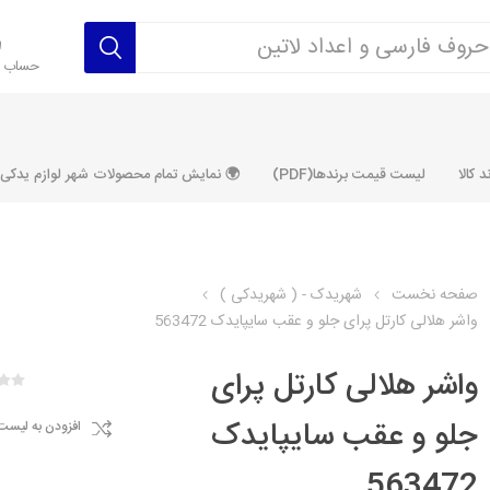
حساب ک
 کالا
لیست قیمت برندها(PDF)
🌍 نمایش تمام محصولات شهر لوازم یدکی ALLPRODUCT
صفحه نخست
شهریدک - ( شهریدکی )
واشر هلالی کارتل پرای جلو و عقب سایپایدک 563472
رکت آماتاصمد
شرکت رفیع نیا
شرکت ابری
شرکت توان
خانواده 405، سمند، پارس، دنا و
خانواده 206 و رانا
خانواده پراید 
قطعه ابتکار
واشر هلالی کارتل پرای
مشترک تیپ های 206 و رانا
مشترک تیپ ه
جلو و عقب سایپایدک
افزودن به لیست
تخصصی رانا
تخصصی 131
ر TU5
تخصصی 206 SD
تخصصی 132
563472