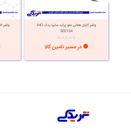
واشر کارتل هلالی جلو پراید سایپا یدک P47
502154
🟢 در مسیر تامین کالا