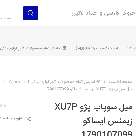
حساب ک
 کالا
لیست قیمت برندها(PDF)
🌍 نمایش تمام محصولات شهر لوازم یدکی ALLPRODUCT
صفحه نخست
🌍 نمایش تمام محصولات شهر لوازم یدکی Allproduct
میل سوپاپ پژو XU7P زیمنس ایساکو 1790107099
رکت آماتاصمد
شرکت رفیع نیا
شرکت ابری
شرکت توان
خانواده 405، سمند، پارس، دنا و
خانواده 206 و رانا
خانواده پراید 
قطعه ابتکار
میل سوپاپ پژو XU7P
مشترک تیپ های 206 و رانا
مشترک تیپ ه
زیمنس ایساکو
افزودن به لیست
تخصصی رانا
تخصصی 131
ر TU5
تخصصی 206 SD
تخصصی 132
1790107099