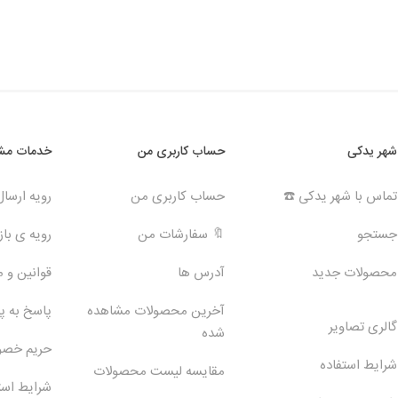
شهر یدکی
حساب کاربری من
خدمات مشت
تماس با شهر یدکی ☎️
حساب کاربری من
رویه ارسا
جستجو
🔖 سفارشات من
رویه ی بازگ
محصولات جدید
آدرس ها
قوانین و 
آخرین محصولات مشاهده
پاسخ به 
گالری تصاویر
شده
حریم خص
شرایط استفاده
مقایسه لیست محصولات
شرایط است