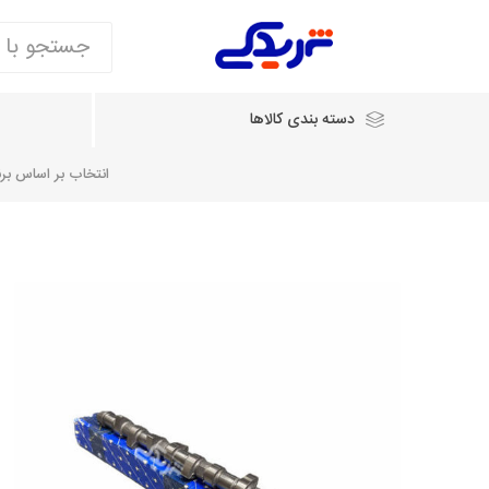
دسته بندی کالاها
انتخاب بر اساس برند
انتخاب بر اساس نام خودرو
شرکت ایساکو
شرکت
شرکت دیناپارت
ش
سایپایدک
روآ و تارا
مشترک 405، سمند و پارس
تخصصی موتو