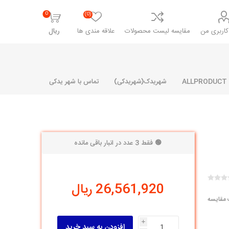
0
(0)
اربری من
مقایسه لیست محصولات
علاقه مندی ها
ریال
شهریدک(شهریدکی)
تماس با شهر یدکی
🟢 فقط 3 عدد در انبار باقی مانده
شرکت پارلا پارت
شرکت ایران
شرکت ایده
سایپا
خانواده رنو و ال 90
آرارات
مارپیچ
ساخت
26,561,920 ریال
ای پراید
مشترک رنو و ال 90
 مقایسه
تخصصی ال 90
تخصصی ال 90 ( وانت )
i