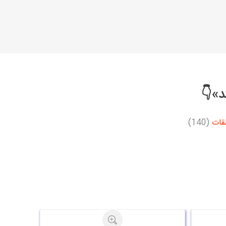
د»👇
قات
(140)