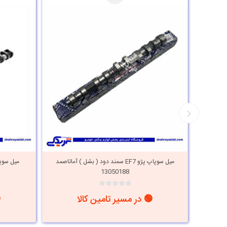
ساکو
میل سوپاپ پژو EF7 سمند دود ( بشل ) آماتاصمد
13050188
🟢 در مسیر تامین کالا