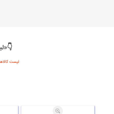
👇«لی
لیست کالاها