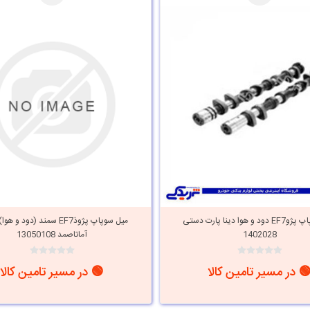
میل سوپاپ پژوEF7 دود و هوا دینا پارت دستی
میل سوپاپ پژوذEF7 سمند (دود 
1402028
آماتاصمد 13050108
 در مسیر تامین کالا
🟢 در مسیر تامین کالا