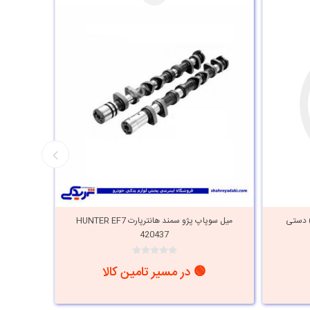
و هوا) دستی
میل سوپاپ پژو سمند هانترپارت HUNTER EF7
420437
🟢 در مسیر تامین کالا
i