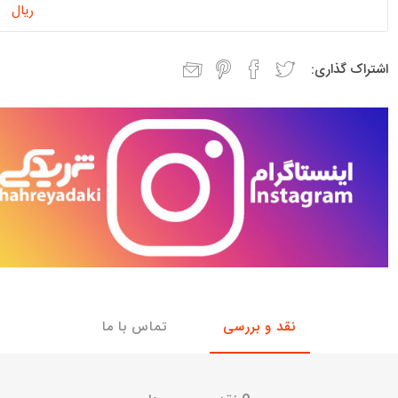
ریال
با، ساینا و کوییک و
خانواده پیکان، آردی و آریسان
خانواده ریو
روآ
اشتراک گذاری:
، ساینا و کوییک و
مشترک پیکان، آردی و آریسان
تخصصی آردی
وییک
تخصصی آریسان
ینا
تخصصی روآ
اهین
پیکان دولوکس
نقد و بررسی
تماس با ما
خودروهای چینی