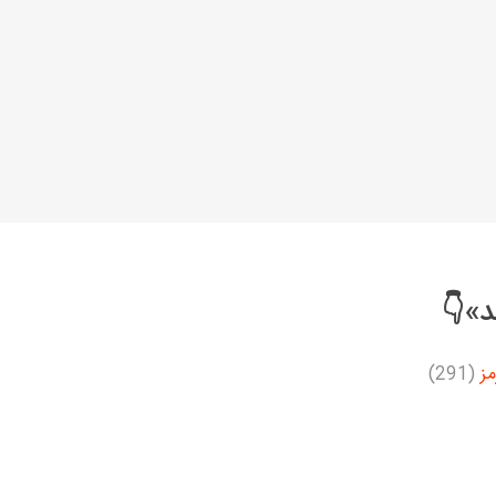
د»👇
مز
(291)