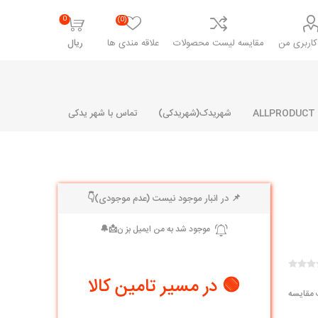
0
(0)
اربری من
مقایسه لیست محصولات
علاقه مندی ها
ریال
شهریدک(شهریدکی)
تماس با شهر یدکی
📌 در انبار موجود نیست (عدم موجودی)👇
شرکت پارلا پارت
شرکت ایران
شرکت ایده
سایپا
خانواده رنو و ال 90
آرارات
مارپیچ
ساخت
ای پراید
مشترک رنو و ال 90
🟢 در مسیر تامین کالا
تخصصی ال 90
 مقایسه
تخصصی ال 90 ( وانت )