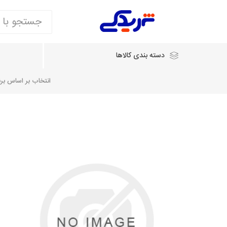
دسته بندی کالاها
انتخاب بر اساس برند
انتخاب بر اساس نام خودرو
شرکت ایساکو
شرکت
شرکت دیناپارت
ش
سایپایدک
روآ و تارا
مشترک 405، سمند و پارس
تخصصی موتو