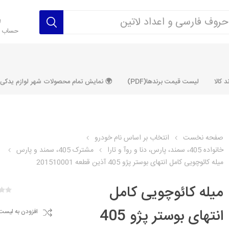
حساب ک
 کالا
لیست قیمت برندها(PDF)
🌍 نمایش تمام محصولات شهر لوازم یدکی ALLPRODUCT
صفحه نخست
انتخاب بر اساس نام خودرو
خانواده 405، سمند، پارس، دنا و روآ و تارا
مشترک 405، سمند و پارس
رکت آماتاصمد
شرکت رفیع نیا
شرکت ابری
شرکت توان
میله کائوچویی کامل انتهای بوستر پژو 405 آذین قطعه 201510001
خانواده 405، سمند، پارس، دنا و
خانواده 206 و رانا
خانواده پراید 
قطعه ابتکار
میله کائوچویی کامل
مشترک تیپ های 206 و رانا
مشترک تیپ ه
تخصصی رانا
تخصصی 131
انتهای بوستر پژو 405
افزودن به لیست
ر TU5
تخصصی 206 SD
تخصصی 132