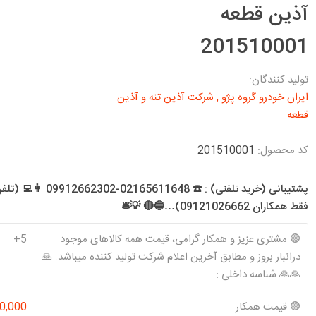
د معمولی و SE
آذین قطعه
تخصصی 206 T1
تخصصی 141
شرکت آذین تنه
شرکت کیک KIK
شرکت ام دبلیو
شرکت تولیدی
ن و موتور EF7
و آذین قطعه
اچ MWH
کاسنمد ویژن
تخصصی 206 T2
تخصصی 151 (وانت)
201510001
رس معمولی و سال
Visiun
تخصصی 206 T3
تخصصی هاچ بک
س موتور زانتیا و
تخصصی 206 T5
تولید کنندگان:
ایران خودرو گروه پژو
,
شرکت آذین تنه و آذین
تخصصی 206 T6
ا
قطعه
تخصصی 207
 ،روآ سال
شرکت تولیدی
شرکت کاسنمد
شرکت سرسیلندر
شرکت فراسلی
کد محصول:
201510001
شوبرت
GTS
الوند
SCHUBERT
پشتیبانی (خرید تلفنی) : ☎️ 02165611648-302
فقط همکاران 09121026662)…🔵🔴 💡🛎️
🟢 مشتری عزیز و همکار گرامی، قیمت همه کالاهای موجود
5+
درانبار بروز و مطابق آخرین اعلام شرکت تولید کننده میباشد. 🙏
شرکت کاوج
شرکت والئو
شرکت تخصصی
شرکت تکلان
🙏🙏 شناسه داخلی :
Kavaj
Valeo
سرپلوس رایو
توس
Rayo
🟢 قیمت همکار
0,000