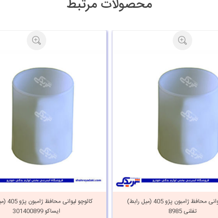
محصولات مرتبط
کائوچو لیوانی محافظ ژامبون پژو 405 (میل رابط)
کائوچو لیوانی
تفلنی 8985
ایساکو 301400899