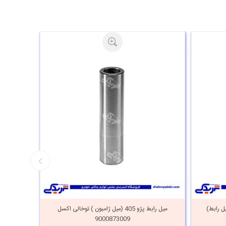
 محافظ ژامبون پژو 405 (میل رابط)
میل رابط پژو 405 (میل ژامبون ) توخالی اکسل
9000873009