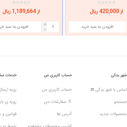
از 420,000 ریال
از 1,189,664 ریال
i
h
شهر یدکی
حساب کاربری من
خدمات مشت
تماس با شهر یدکی ☎️
حساب کاربری من
رویه ارسا
جستجو
🔖 سفارشات من
رویه ی بازگ
محصولات جدید
آدرس ها
قوانین و 
آخرین محصولات مشاهده
پاسخ به 