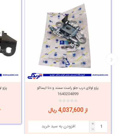
یساکو
پژو لولای درب جلو راست سمند و دنا ایساکو
1640204899
از 4,037,600 ریال
i
h