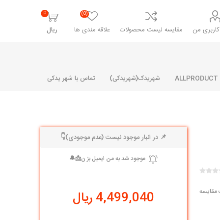
0
(0)
اربری من
مقایسه لیست محصولات
علاقه مندی ها
ریال
شهریدک(شهریدکی)
تماس با شهر یدکی
📌 در انبار موجود نیست (عدم موجودی)👇
شرکت پارلا پارت
شرکت ایران
شرکت ایده
سایپا
خانواده رنو و ال 90
آرارات
مارپیچ
ساخت
ای پراید
مشترک رنو و ال 90
 مقایسه
4,499,040 ریال
تخصصی ال 90
تخصصی ال 90 ( وانت )