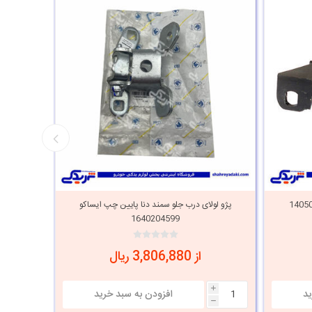
پژو لولای درب جلو سمند دنا پایین چپ ایساکو
پژو لولا
1640204599
از 3,806,880 ریال
i
i
h
h