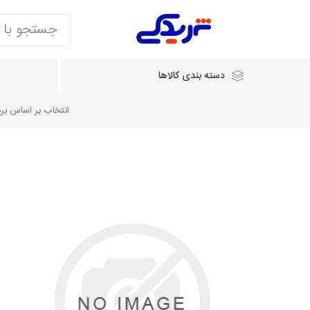
دسته بندی کالاها
انتخاب بر اساس برند
انتخاب بر اساس نام خودرو
شرکت ایساکو
شرکت
شرکت دیناپارت
ش
سایپایدک
روآ و تارا
مشترک 405، سمند و پارس
تخصصی موتو