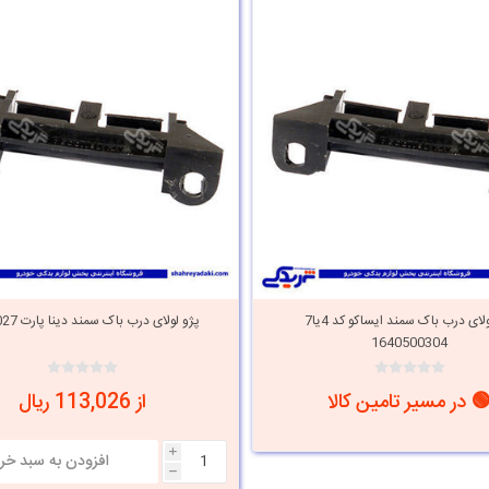
پژو لولای درب باک سمند ایساکو کد 4یا7
پژو لولای درب باک سمند دینا پارت 1405027
1640500304
 در مسیر تامین کالا
از 113,026 ریال
i
h