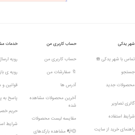
شهر یدکی
حساب کاربری من
خدمات مشت
تماس با شهر یدکی ☎️
حساب کاربری من
رویه ارسا
جستجو
🔖 سفارشات من
رویه ی بازگ
محصولات جدید
آدرس ها
قوانین و 
آخرین محصولات مشاهده
پاسخ به 
گالری تصاویر
شده
حریم خص
شرایط استفاده
مقایسه لیست محصولات
شرایط است
راهنمای خرید از سایت
🟡📭 مشاهده بارکدهای