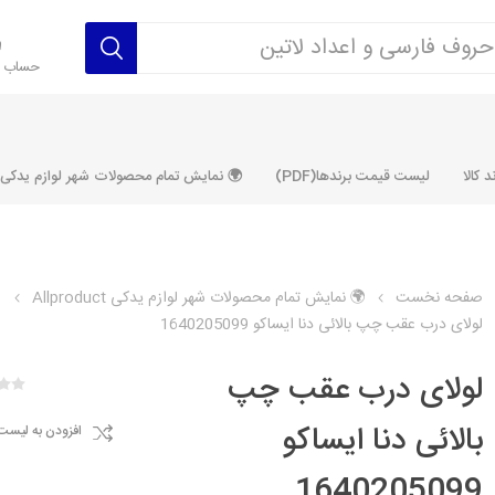
حساب ک
 کالا
لیست قیمت برندها(PDF)
🌍 نمایش تمام محصولات شهر لوازم یدکی ALLPRODUCT
صفحه نخست
🌍 نمایش تمام محصولات شهر لوازم یدکی Allproduct
لولای درب عقب چپ بالائی دنا ایساکو 1640205099
رکت آماتاصمد
شرکت رفیع نیا
شرکت ابری
شرکت توان
خانواده 405، سمند، پارس، دنا و
خانواده 206 و رانا
خانواده پراید 
قطعه ابتکار
لولای درب عقب چپ
مشترک تیپ های 206 و رانا
مشترک تیپ ه
بالائی دنا ایساکو
افزودن به لیست
تخصصی رانا
تخصصی 131
ر TU5
تخصصی 206 SD
تخصصی 132
1640205099