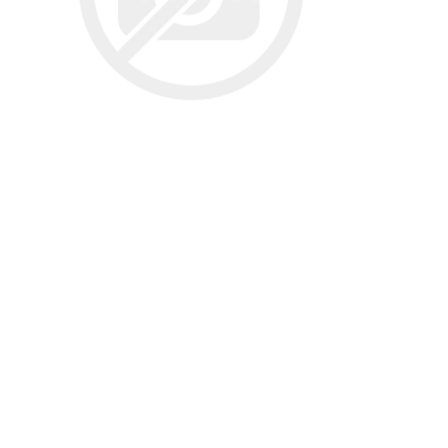
تخصصی سمن
تسمه دانگیل
شرکت مبتکران
شرکت ژرماتک
تخصصی سور
GERMATEC
Dongil
تخصصی پا
تخصصی پار
XUM
تخصصی دن
شرکت سیال
شرکت تولیدی
شرکت مادپارت
تخصصی روآ
نیرو
مگنت دلکو
تخصصی 407
شتاب افزا
تارا
پژو XU7P
پژو 405 کاربرات مدل 2000
شرکت امیرنیا
شرکت شیفتن
شرکت فال گستر
Fal Gostar