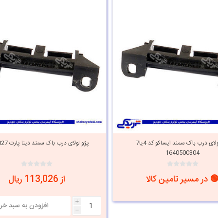
پژو لولای درب باک سمند ایساکو کد 4یا7
پژو لولای درب باک سمند دینا پارت 1405027
1640500304
 در مسیر تامین کالا
از 113,026 ریال
i
h