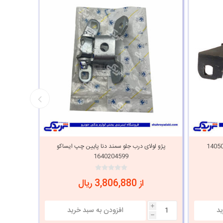
پژو لولای درب جلو سمند دنا پایین چپ ایساکو
پژو لولا
1640204599
از 3,806,880 ریال
i
i
h
h