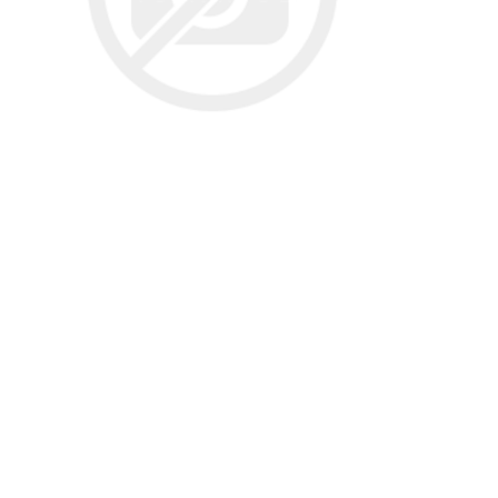
تخصصی سمن
تسمه دانگیل
شرکت مبتکران
شرکت ژرماتک
تخصصی سور
GERMATEC
Dongil
تخصصی پا
تخصصی پار
XUM
تخصصی دن
شرکت سیال
شرکت تولیدی
شرکت مادپارت
تخصصی روآ
نیرو
مگنت دلکو
تخصصی 407
شتاب افزا
تارا
پژو XU7P
پژو 405 کاربرات مدل 2000
شرکت امیرنیا
شرکت شیفتن
شرکت فال گستر
Fal Gostar