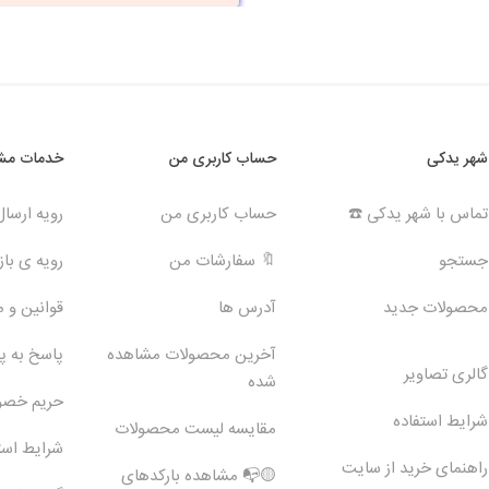
شهر یدکی
حساب کاربری من
خدمات مشت
تماس با شهر یدکی ☎️
حساب کاربری من
رویه ارسا
جستجو
🔖 سفارشات من
رویه ی بازگ
محصولات جدید
آدرس ها
قوانین و 
آخرین محصولات مشاهده
پاسخ به 
گالری تصاویر
شده
حریم خص
شرایط استفاده
مقایسه لیست محصولات
شرایط است
راهنمای خرید از سایت
🟡📭 مشاهده بارکدهای