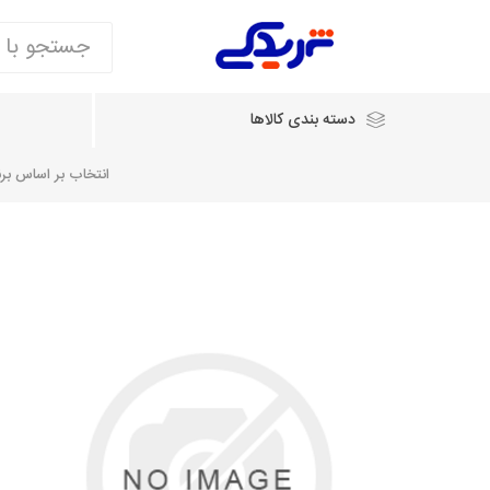
دسته بندی کالاها
انتخاب بر اساس برند
انتخاب بر اساس نام خودرو
شرکت ایساکو
شرکت
شرکت دیناپارت
ش
سایپایدک
روآ و تارا
مشترک 405، سمند و پارس
تخصصی موتو