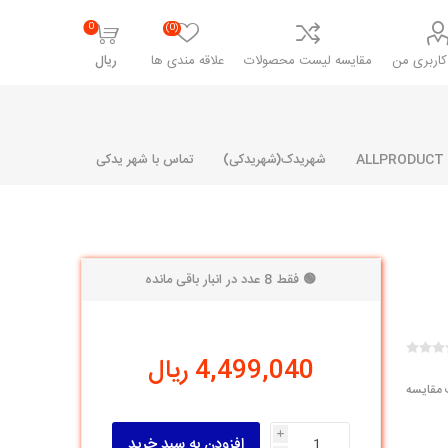
0
(0)
اربری من
مقایسه لیست محصولات
علاقه مندی ها
ریال
شهریدک(شهریدکی)
تماس با شهر یدکی
🟢 فقط 8 عدد در انبار باقی مانده
شرکت پارلا پارت
شرکت ایران
شرکت ایده
سایپا
خانواده رنو و ال 90
آرارات
مارپیچ
ساخت
4,499,040 ریال
ای پراید
مشترک رنو و ال 90
 مقایسه
تخصصی ال 90
تخصصی ال 90 ( وانت )
i