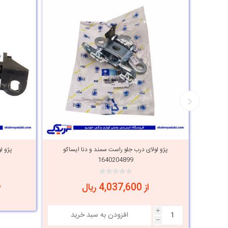
یساکو
پژو لولای درب جلو راست سمند و دنا ایساکو
1640204899
از 4,037,600 ریال
i
h