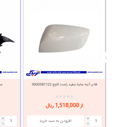
فلاپ آینه ساینا سفید راست کاوج 9000581122
سای
از 1,518,000 ریال
i
i
h
h