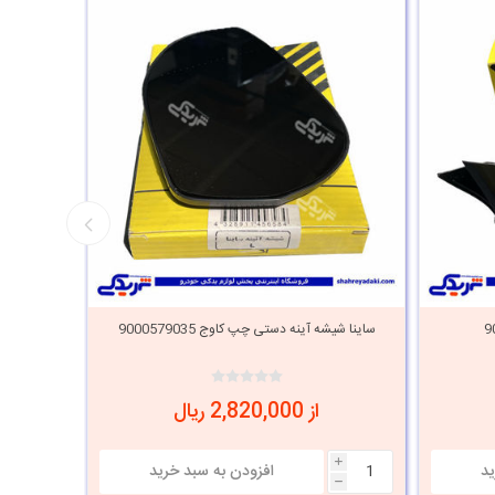
ساینا شیشه آینه دستی چپ کاوج 9000579035
ساینا شیشه 
از 2,820,000 ریال
i
i
h
h