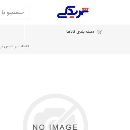
دسته بندی کالاها
انتخاب بر اساس برند
انتخاب بر اساس نام خودرو
شرکت ایساکو
شرکت
شرکت دیناپارت
ش
سایپایدک
روآ و تارا
مشترک 405، سمند و پارس
تخصصی موتو