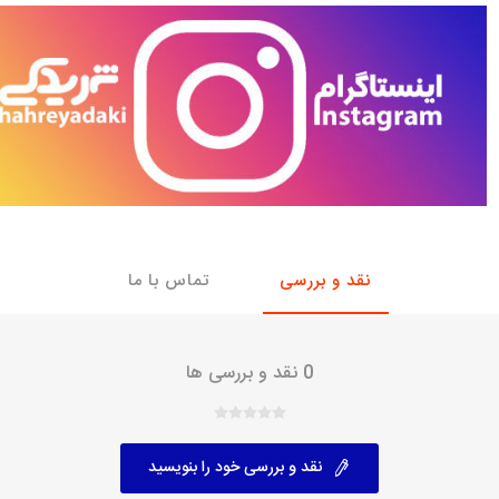
با، ساینا و کوییک و
خانواده پیکان، آردی و آریسان
خانواده ریو
روآ
، ساینا و کوییک و
مشترک پیکان، آردی و آریسان
تخصصی آردی
وییک
تخصصی آریسان
ینا
تخصصی روآ
اهین
پیکان دولوکس
نقد و بررسی
تماس با ما
0 نقد و بررسی ها
نقد و بررسی خود را بنویسید
خودروهای چینی