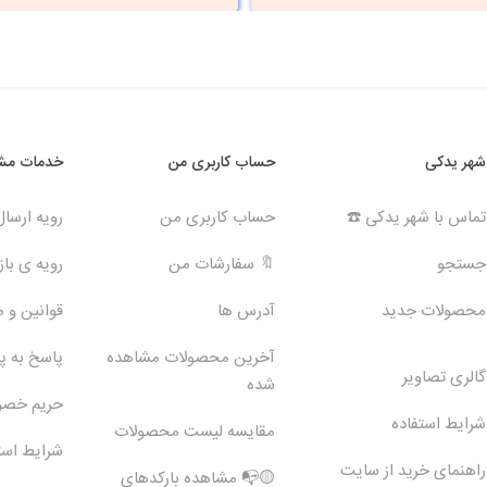
شهر یدکی
حساب کاربری من
خدمات مشت
تماس با شهر یدکی ☎️
حساب کاربری من
رویه ارسا
جستجو
🔖 سفارشات من
رویه ی بازگ
محصولات جدید
آدرس ها
قوانین و 
آخرین محصولات مشاهده
پاسخ به 
گالری تصاویر
شده
حریم خص
شرایط استفاده
مقایسه لیست محصولات
شرایط است
راهنمای خرید از سایت
🟡📭 مشاهده بارکدهای