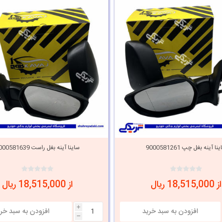
نا آینه بغل چپ 9000581261
ساینا آینه بغل راست 9000581639
از 18,515,000 ریال
از 18,515,000 ریال
i
h