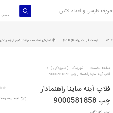
حساب ک
 کالا
لیست قیمت برندها(PDF)
🌍 نمایش تمام محصولات شهر لوازم یدکی ALLPRODUCT
صفحه نخست
شهریدک - ( شهریدکی )
فلاپ آینه ساینا راهنمادار چپ 9000581858
رکت آماتاصمد
شرکت رفیع نیا
شرکت ابری
شرکت توان
خانواده 405، سمند، پارس، دنا و
خانواده 206 و رانا
خانواده پراید 
قطعه ابتکار
فلاپ آینه ساینا راهنمادار
مشترک تیپ های 206 و رانا
مشترک تیپ ه
چپ 9000581858
افزودن به لیست
تخصصی رانا
تخصصی 131
ر TU5
تخصصی 206 SD
تخصصی 132
تولید کنندگان: