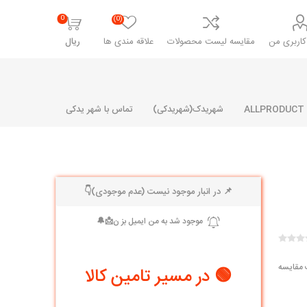
0
(0)
اربری من
مقایسه لیست محصولات
علاقه مندی ها
ریال
شهریدک(شهریدکی)
تماس با شهر یدکی
📌 در انبار موجود نیست (عدم موجودی)👇
شرکت پارلا پارت
شرکت ایران
شرکت ایده
سایپا
خانواده رنو و ال 90
آرارات
مارپیچ
ساخت
ای پراید
مشترک رنو و ال 90
 مقایسه
🟢 در مسیر تامین کالا
تخصصی ال 90
تخصصی ال 90 ( وانت )