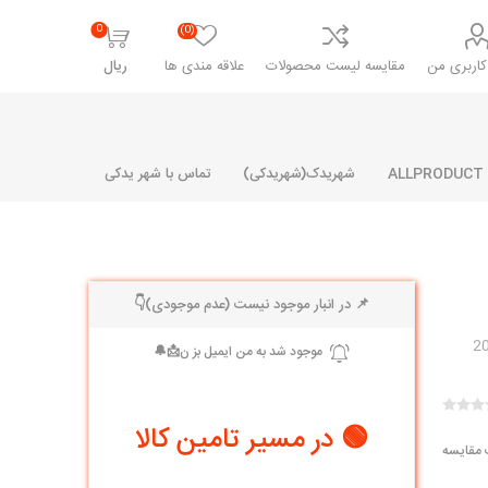
0
(0)
اربری من
مقایسه لیست محصولات
علاقه مندی ها
ریال
شهریدک(شهریدکی)
تماس با شهر یدکی
📌 در انبار موجود نیست (عدم موجودی)👇
شرکت پارلا پارت
شرکت ایران
شرکت ایده
سایپا
خانواده رنو و ال 90
آرارات
مارپیچ
ساخت
ای پراید
مشترک رنو و ال 90
🟢 در مسیر تامین کالا
تخصصی ال 90
 مقایسه
تخصصی ال 90 ( وانت )