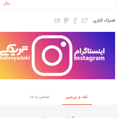
ریال
با، ساینا و کوییک و
خانواده پیکان، آردی و آریسان
خانواده ریو
روآ
اشتراک گذاری:
، ساینا و کوییک و
مشترک پیکان، آردی و آریسان
تخصصی آردی
وییک
تخصصی آریسان
ینا
تخصصی روآ
اهین
پیکان دولوکس
نقد و بررسی
تماس با ما
خودروهای چینی