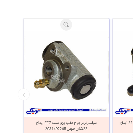
سیلندر ترمز چرخ عقب پژو سمند EF7 قطر 22 ایداج
سیلندر ترمز چرخ عقب پژو سمند EF7 ایداج
22تکلان طوس 2031492265