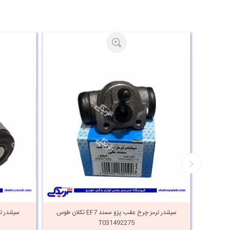
 عقب پژو سمند EF7 آذین قطعه
سیلندر ترمز چرخ عقب پژو سمند EF7 تکلان طوس
T031492275