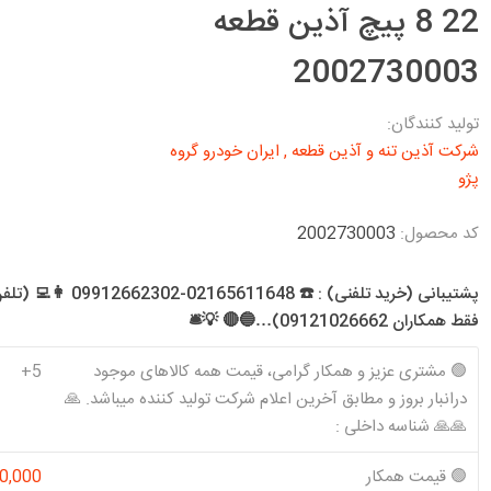
د معمولی و SE
22 8 پیچ آذین قطعه
تخصصی 206 T1
تخصصی 141
شرکت آذین تنه
شرکت کیک KIK
شرکت ام دبلیو
شرکت تولیدی
ن و موتور EF7
و آذین قطعه
اچ MWH
کاسنمد ویژن
تخصصی 206 T2
تخصصی 151 (وانت)
2002730003
رس معمولی و سال
Visiun
تخصصی 206 T3
تخصصی هاچ بک
س موتور زانتیا و
تخصصی 206 T5
تولید کنندگان:
شرکت آذین تنه و آذین قطعه
,
ایران خودرو گروه
تخصصی 206 T6
ا
پژو
تخصصی 207
 ،روآ سال
شرکت تولیدی
شرکت کاسنمد
شرکت سرسیلندر
شرکت فراسلی
کد محصول:
2002730003
شوبرت
GTS
الوند
SCHUBERT
پشتیبانی (خرید تلفنی) : ☎️ 02165611648-302
فقط همکاران 09121026662)…🔵🔴 💡🛎️
🟢 مشتری عزیز و همکار گرامی، قیمت همه کالاهای موجود
5+
درانبار بروز و مطابق آخرین اعلام شرکت تولید کننده میباشد. 🙏
شرکت کاوج
شرکت والئو
شرکت تخصصی
شرکت تکلان
🙏🙏 شناسه داخلی :
Kavaj
Valeo
سرپلوس رایو
توس
Rayo
🟢 قیمت همکار
0,000