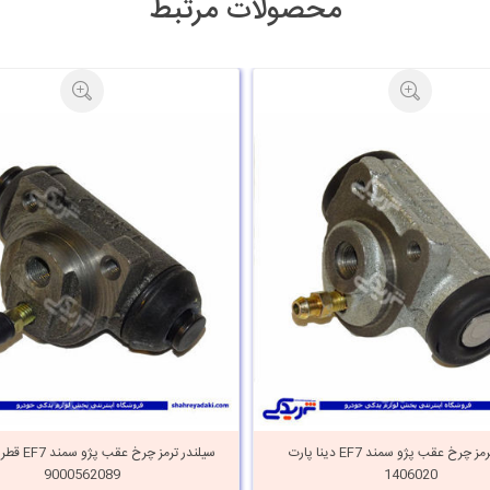
محصولات مرتبط
سیلندر ترمز چرخ عقب پژو سمند EF7 دینا پارت
9000562089
1406020