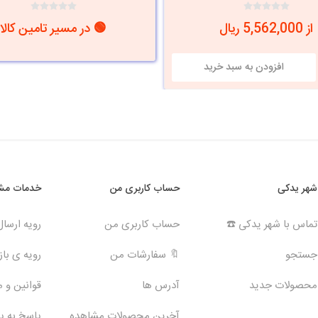
از 5,562,000 ریال
🟢 در مسیر تامین کالا
شهر یدکی
حساب کاربری من
خدمات مشت
تماس با شهر یدکی ☎️
حساب کاربری من
رویه ارسا
جستجو
🔖 سفارشات من
رویه ی بازگ
محصولات جدید
آدرس ها
قوانین و 
آخرین محصولات مشاهده
پاسخ به 