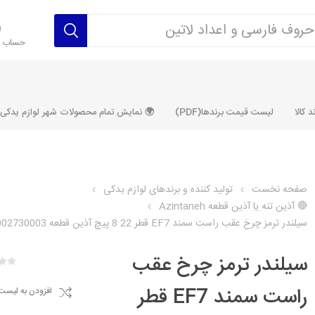
حساب ک
 کالا
لیست قیمت برندها(PDF)
🌍 نمایش تمام محصولات شهر لوازم یدکی ALLPRODUCT
صفحه نخست
تولید کننده و برندهای لوازم یدکی
🔴 آذین تنه یا آذین قطعه Azintaneh
رکت آماتاصمد
شرکت رفیع نیا
شرکت ابری
شرکت توان
سیلندر ترمز چرخ عقب راست سمند EF7 قطر 22 8 پیچ آذین قطعه 2002730003
خانواده 405، سمند، پارس، دنا و
خانواده 206 و رانا
خانواده پراید 
قطعه ابتکار
سیلندر ترمز چرخ عقب
مشترک تیپ های 206 و رانا
مشترک تیپ ه
تخصصی رانا
تخصصی 131
راست سمند EF7 قطر
افزودن به لیست
ر TU5
تخصصی 206 SD
تخصصی 132