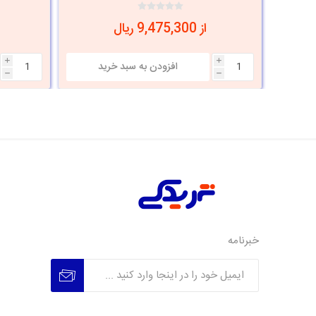
از 9,475,300 ریال
i
i
h
h
خبرنامه
عضویت
عدم عضویت