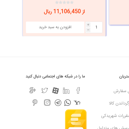
از 11,106,450 ریال
i
h
ریان
ما را در شبکه های اجتماعی دنبال کنید
ل سفارش
رداندن کالا
مقررات شهریدکی
پرسش های متداول