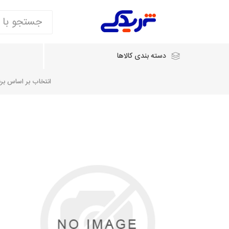
دسته بندی کالاها
انتخاب بر اساس برند
انتخاب بر اساس نام خودرو
شرکت ایساکو
شرکت
شرکت دیناپارت
ش
سایپایدک
روآ و تارا
مشترک 405، سمند و پارس
تخصصی موتو