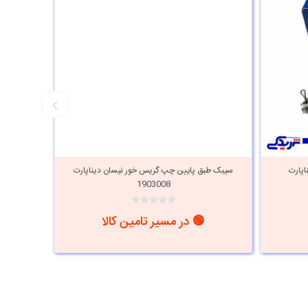
اپارت
سیبک طبق پایین چپ گریس خور نیسان دیناپارت
سیبک طبق
1903008
🟢 در مسیر تامین کالا