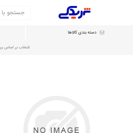
دسته بندی کالاها
انتخاب بر اساس برند
انتخاب بر اساس نام خودرو
شرکت ایساکو
شرکت
شرکت دیناپارت
ش
سایپایدک
روآ و تارا
مشترک 405، سمند و پارس
تخصصی موتو