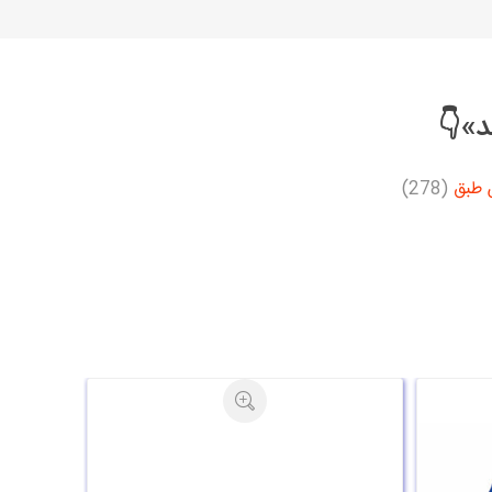
د»👇
 طبق
(278)