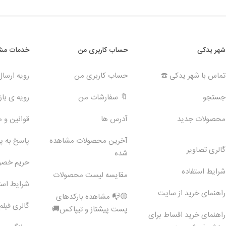
شهر یدکی
حساب کاربری من
خدمات مشت
تماس با شهر یدکی ☎️
حساب کاربری من
رویه ارسا
جستجو
🔖 سفارشات من
رویه ی بازگ
محصولات جدید
آدرس ها
قوانین و 
آخرین محصولات مشاهده
پاسخ به 
گالری تصاویر
شده
حریم خص
شرایط استفاده
مقایسه لیست محصولات
شرایط است
راهنمای خرید از سایت
🟡📭 مشاهده بارکدهای
گالری فیلم
پست پیشتاز و تیپاکس🚚
راهنمای خرید اقساط برای