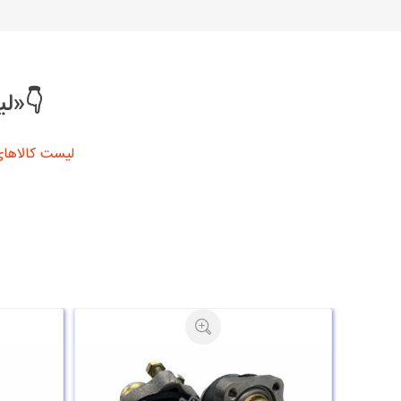
👇«لی
لیست کالاهای 