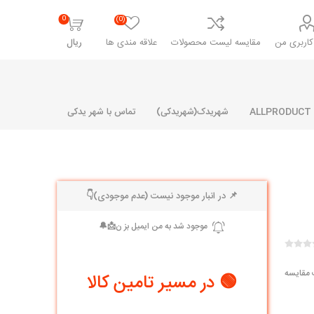
0
(0)
اربری من
مقایسه لیست محصولات
علاقه مندی ها
ریال
شهریدک(شهریدکی)
تماس با شهر یدکی
📌 در انبار موجود نیست (عدم موجودی)👇
شرکت پارلا پارت
شرکت ایران
شرکت ایده
سایپا
خانواده رنو و ال 90
آرارات
مارپیچ
ساخت
ای پراید
مشترک رنو و ال 90
 مقایسه
🟢 در مسیر تامین کالا
تخصصی ال 90
تخصصی ال 90 ( وانت )