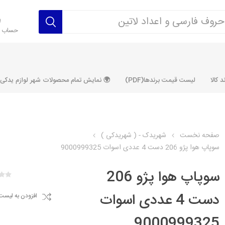
حساب ک
 کالا
لیست قیمت برندها(PDF)
🌍 نمایش تمام محصولات شهر لوازم یدکی ALLPRODUCT
صفحه نخست
شهریدک - ( شهریدکی )
سوپاپ هوا پژو 206 دست 4 عددی اسوات 9000999325
رکت آماتاصمد
شرکت رفیع نیا
شرکت ابری
شرکت توان
خانواده 405، سمند، پارس، دنا و
خانواده 206 و رانا
خانواده پراید 
قطعه ابتکار
سوپاپ هوا پژو 206
مشترک تیپ های 206 و رانا
مشترک تیپ ه
دست 4 عددی اسوات
افزودن به لیست
تخصصی رانا
تخصصی 131
ر TU5
تخصصی 206 SD
تخصصی 132
9000999325