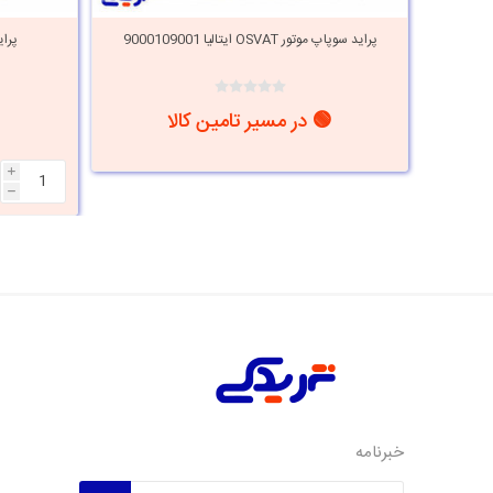
 عددی
پراید سوپاپ موتور OSVAT ایتالیا 9000109001
پراید 
🟢 در مسیر تامین کالا
i
h
خبرنامه