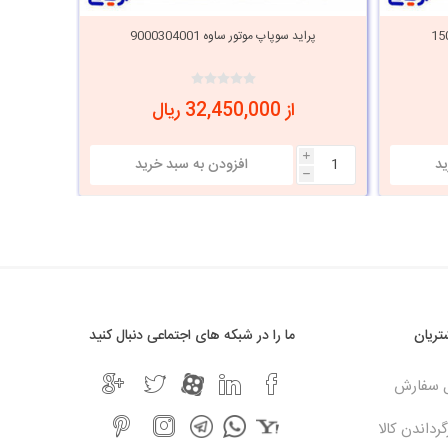
پراید سوپاپ موتور ساوه 9000304001
پراید 
از 32,450,000 ریال
i
h
ریان
ما را در شبکه های اجتماعی دنبال کنید
ل سفارش
رداندن کالا