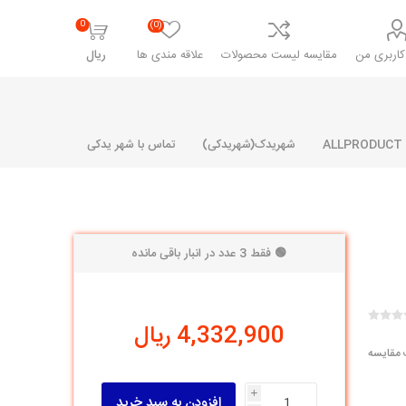
0
(0)
اربری من
مقایسه لیست محصولات
علاقه مندی ها
ریال
شهریدک(شهریدکی)
تماس با شهر یدکی
🟢 فقط 3 عدد در انبار باقی مانده
شرکت پارلا پارت
شرکت ایران
شرکت ایده
سایپا
خانواده رنو و ال 90
آرارات
مارپیچ
ساخت
4,332,900 ریال
ای پراید
مشترک رنو و ال 90
 مقایسه
تخصصی ال 90
تخصصی ال 90 ( وانت )
i