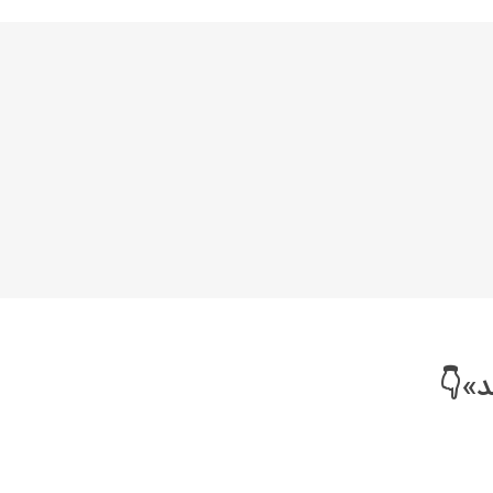
خانواده نیسان
نیسان وانت
د»👇