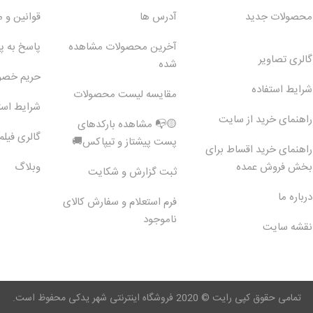
محصولات جدید
آدرس ها
قوانین و 
آخرین محصولات مشاهده
پاسخ به 
گالری تصاویر
شده
حریم خص
شرایط استفاده
مقایسه لیست محصولات
شرایط است
راهنمای خرید از سایت
🟡📭 مشاهده بارکدهای
گالری فیلم
پست پیشتاز و تیپاکس🚚
راهنمای خرید اقساط برای
بخش فروش عمده
وبلاگ
ثبت گزارش و شکایت
درباره ما
فرم استعلام و سفارش کالای
ناموجود
نقشه سایت
تمامی حقوق کپی رایت © 2020 فروشگاه اینترنتی شهر یدکی محفوظ است.