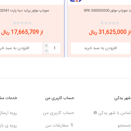
سوپاپ موتور SPR 300030200
سوپاپ موتور پراید دینا پارت 1502041
از 31,625,000 ریال
از 17,665,709 ریال
i
h
شهر یدکی
حساب کاربری من
خدمات مشت
تماس با شهر یدکی ☎️
حساب کاربری من
رویه ارسا
جستجو
🔖 سفارشات من
رویه ی بازگ