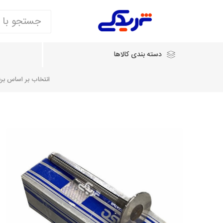
دسته بندی کالاها
انتخاب بر اساس برند
انتخاب بر اساس نام خودرو
شرکت ایساکو
شرکت
شرکت دیناپارت
ش
سایپایدک
روآ و تارا
مشترک 405، سمند و پارس
تخصصی موتو