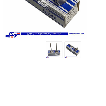
تخصصی سمن
تسمه دانگیل
شرکت مبتکران
شرکت ژرماتک
تخصصی سور
GERMATEC
Dongil
تخصصی پا
تخصصی پار
XUM
تخصصی دن
تخصصی روآ
شرکت سیال
شرکت تولیدی
شرکت مادپارت
تخصصی 407
نیرو
مگنت دلکو
تارا
شتاب افزا
پژو XU7P
پژو 405 کاربرات مدل 2000
شرکت امیرنیا
شرکت شیفتن
شرکت فال گستر
Fal Gostar