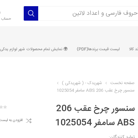
حساب ک
 کالا
لیست قیمت برندها(PDF)
🌍 نمایش تمام محصولات شهر لوازم یدکی ALLPRODUCT
صفحه نخست
شهریدک - ( شهریدکی )
سنسور چرخ عقب 206 ABS سامفر 1025054
رکت آماتاصمد
شرکت رفیع نیا
شرکت ابری
شرکت توان
خانواده 405، سمند، پارس، دنا و
خانواده 206 و رانا
خانواده پراید 
قطعه ابتکار
سنسور چرخ عقب 206
مشترک تیپ های 206 و رانا
مشترک تیپ ه
ABS سامفر 1025054
افزودن به لیست
تخصصی رانا
تخصصی 131
ر TU5
تخصصی 206 SD
تخصصی 132
تولید کنندگان: