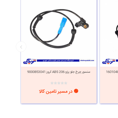
سنسور چرخ جلو پژو ABS 206 کروز 9000853041
🟢 در مسیر تامین کالا