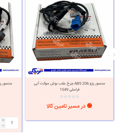
ABS 20 ایساکو
سنسور پژو ABS 206 چرخ عقب بوش سوکت آبی
فراسلی 1549
🟢 در مسیر تامین کالا
i
h