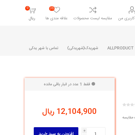
0
(0)
اربری من
مقایسه لیست محصولات
علاقه مندی ها
ریال
شهریدک(شهریدکی)
تماس با شهر یدکی
🟢 فقط 1 عدد در انبار باقی مانده
شرکت پارلا پارت
شرکت ایران
شرکت ایده
سایپا
خانواده رنو و ال 90
آرارات
مارپیچ
ساخت
12,104,900 ریال
ای پراید
مشترک رنو و ال 90
 مقایسه
تخصصی ال 90
تخصصی ال 90 ( وانت )
i