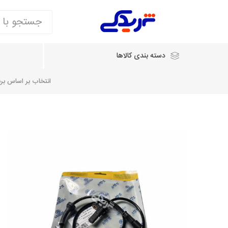
دسته بندی کالاها
انتخاب بر اساس برند
انتخاب بر اساس نام خودرو
شرکت ایساکو
شرکت
شرکت دیناپارت
ش
سایپایدک
روآ و تارا
مشترک 405، سمند و پارس
تخصصی موتو