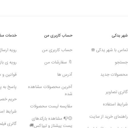
شهر یدکی
حساب کاربری من
خدمات مشت
تماس با شهر یدکی ☎️
حساب کاربری من
رویه ارسا
جستجو
🔖 سفارشات من
رویه ی بازگ
محصولات جدید
آدرس ها
قوانین و 
آخرین محصولات مشاهده
پاسخ به 
گالری تصاویر
شده
حریم خص
شرایط استفاده
مقایسه لیست محصولات
شرایط است
راهنمای خرید از سایت
🟡📭 مشاهده بارکدهای
گالری فیلم
پست پیشتاز و تیپاکس🚚