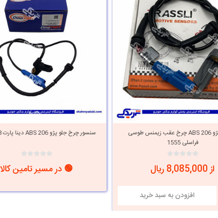
سنسور پژو ABS 206 چرخ عقب زیمنس طوسی
سنسور چرخ جلو پژو ABS 206 دینا پارت 1601048
فراسلی 1555
از 8,085,000 ریال
🟢 در مسیر تامین کالا