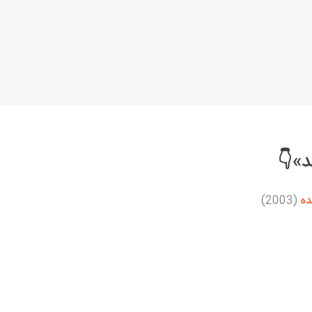
د»👇
ده
(2003)