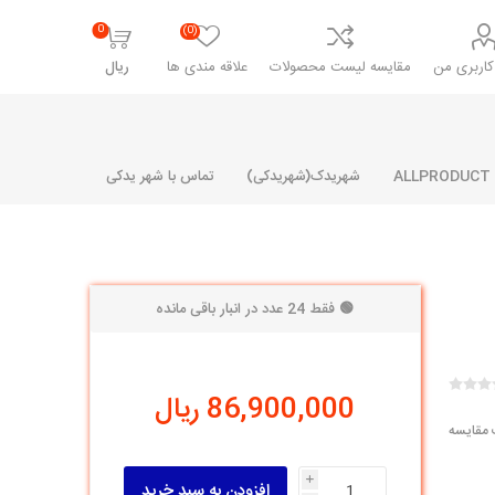
0
(0)
اربری من
مقایسه لیست محصولات
علاقه مندی ها
ریال
شهریدک(شهریدکی)
تماس با شهر یدکی
🟢 فقط 24 عدد در انبار باقی مانده
شرکت پارلا پارت
شرکت ایران
شرکت ایده
سایپا
خانواده رنو و ال 90
آرارات
مارپیچ
ساخت
86,900,000 ریال
ای پراید
مشترک رنو و ال 90
 مقایسه
تخصصی ال 90
تخصصی ال 90 ( وانت )
i