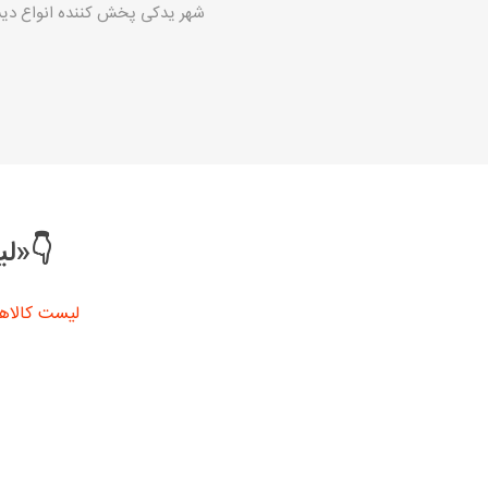
شهر یدکی پخش کننده انواع دی
👇«لی
لیست کالاها