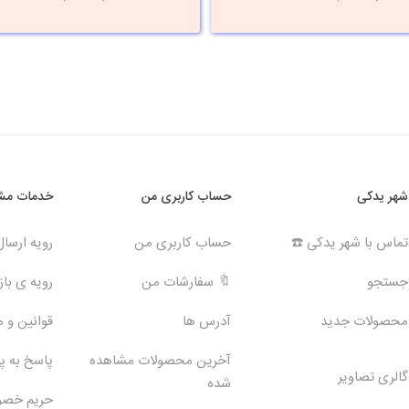
شهر یدکی
حساب کاربری من
خدمات مشت
تماس با شهر یدکی ☎️
حساب کاربری من
رویه ارسا
جستجو
🔖 سفارشات من
رویه ی بازگ
محصولات جدید
آدرس ها
قوانین و 
آخرین محصولات مشاهده
پاسخ به 
گالری تصاویر
شده
حریم خص