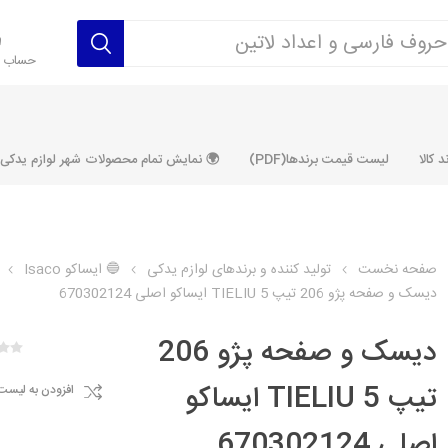
حساب ک
 کالا
لیست قیمت برندها(PDF)
🌍 نمایش تمام محصولات شهر لوازم یدکی ALLPRODUCT
صفحه نخست
تولید کننده و برندهای لوازم یدکی
🔵 ایساکو Isaco
دیسک و صفحه پژو 206 تیپ 5 TIELIU ایساکو اصلی 670302124
رکت آماتاصمد
شرکت رفیع نیا
شرکت ابری
شرکت توان
خانواده 405، سمند، پارس، دنا و
خانواده 206 و رانا
خانواده پراید 
قطعه ابتکار
دیسک و صفحه پژو 206
مشترک تیپ های 206 و رانا
مشترک تیپ ه
تیپ 5 TIELIU ایساکو
افزودن به لیست
تخصصی رانا
تخصصی 131
ر TU5
تخصصی 206 SD
تخصصی 132
اصلی 670302124