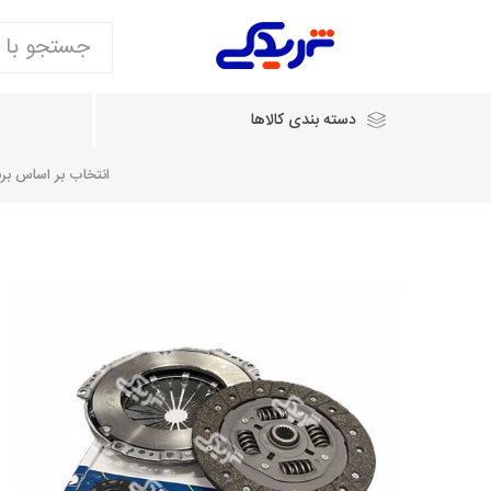
دسته بندی کالاها
انتخاب بر اساس برند
انتخاب بر اساس نام خودرو
شرکت ایساکو
شرکت
شرکت دیناپارت
ش
سایپایدک
روآ و تارا
مشترک 405، سمند و پارس
تخصصی موتو