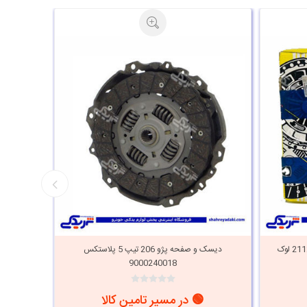
دیسک و صفحه پژو 206 تیپ 5 ایساکو2112 لوک
دیسک و صفحه پژو 206 تیپ 5 پلاستکس
9000240018
🟢 در مسیر تامین کالا