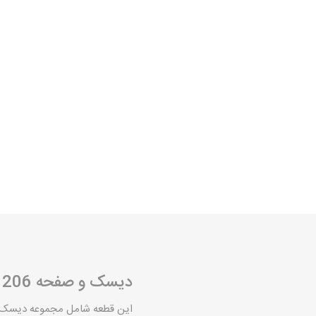
خانواده تی
شاهین
مشترک تیبا
شاهین
تخصصی ک
تخصصی سا
تخصصی ش
دیسک و صفحه 206
مزدا وانت
این قطعه شامل مجموعه دیسک و صفحه و 