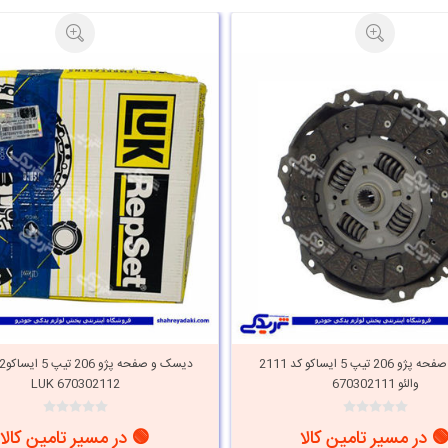
دیسک و صفحه پژو 206 تیپ 5 ایساکو کد 2111
والئو 670302111
LUK 670302112
 در مسیر تامین کالا
🟢 در مسیر تامین کالا