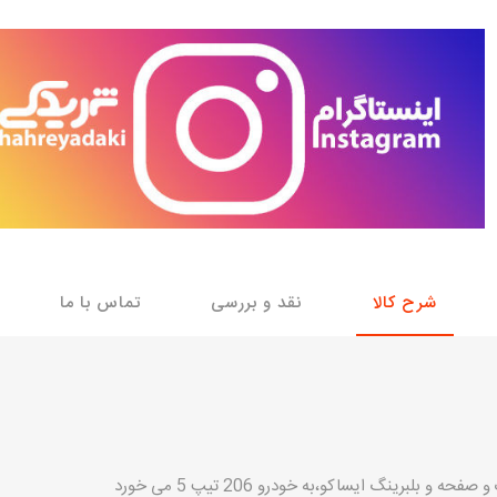
با، ساینا و کوییک و
خانواده پیکان، آردی و آریسان
خانواده ریو
روآ
، ساینا و کوییک و
مشترک پیکان، آردی و آریسان
تخصصی آردی
وییک
تخصصی آریسان
ینا
تخصصی روآ
اهین
پیکان دولوکس
شرح کالا
نقد و بررسی
تماس با ما
خودروهای چینی
بلبرینگ ایساکو،به خودرو 206 تیپ 5 می خورد