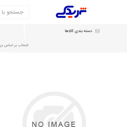
دسته بندی کالاها
انتخاب بر اساس برند
انتخاب بر اساس نام خودرو
شرکت ایساکو
شرکت
شرکت دیناپارت
ش
سایپایدک
روآ و تارا
مشترک 405، سمند و پارس
تخصصی موتو