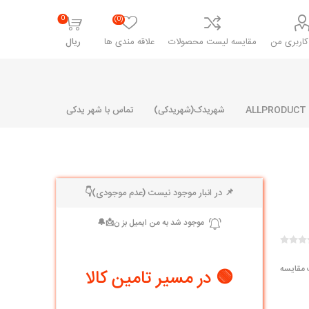
0
(0)
اربری من
مقایسه لیست محصولات
علاقه مندی ها
ریال
شهریدک(شهریدکی)
تماس با شهر یدکی
📌 در انبار موجود نیست (عدم موجودی)👇
شرکت پارلا پارت
شرکت ایران
شرکت ایده
سایپا
خانواده رنو و ال 90
آرارات
مارپیچ
ساخت
ای پراید
مشترک رنو و ال 90
 مقایسه
🟢 در مسیر تامین کالا
تخصصی ال 90
تخصصی ال 90 ( وانت )