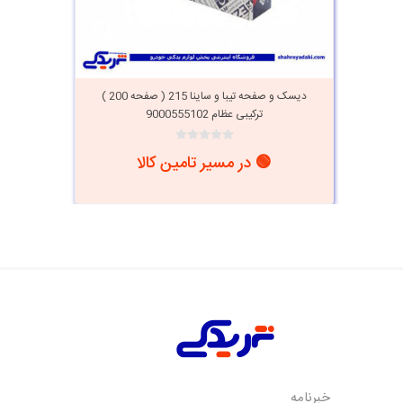
دیسک و صفحه تیبا و ساینا 215 ( صفحه 200 )
ترکیبی عظام 9000555102
🟢 در مسیر تامین کالا
خبرنامه