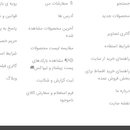
جستجو
🔖 سفارشات من
رویه ی بازگ
محصولات جدید
آدرس ها
قوانین و 
آخرین محصولات مشاهده
پاسخ به 
گالری تصاویر
شده
حریم خص
شرایط استفاده
مقایسه لیست محصولات
شرایط است
راهنمای خرید از سایت
🟡📭 مشاهده بارکدهای
گالری فیلم
پست پیشتاز و تیپاکس🚚
راهنمای خرید اقساط برای
بخش فروش عمده
وبلاگ
ثبت گزارش و شکایت
درباره ما
فرم استعلام و سفارش کالای
ناموجود
نقشه سایت