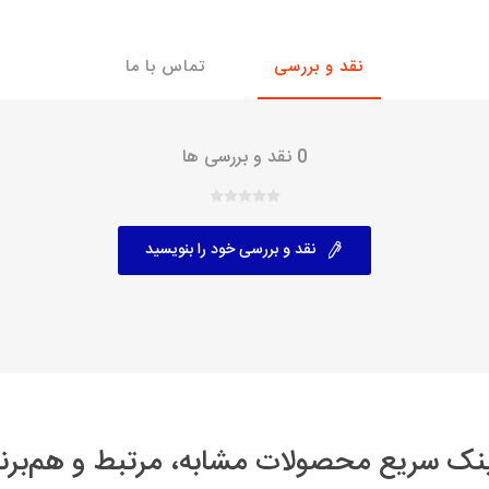
با، ساینا و کوییک و
خانواده پیکان، آردی و آریسان
خانواده ریو
نقد و بررسی
تماس با ما
روآ
، ساینا و کوییک و
مشترک پیکان، آردی و آریسان
تخصصی آردی
0 نقد و بررسی ها
وییک
تخصصی آریسان
ینا
تخصصی روآ
اهین
نقد و بررسی خود را بنویسید
پیکان دولوکس
نک سریع محصولات مشابه، مرتبط و هم‌برن
خودروهای چینی