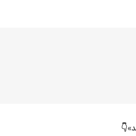
خانواده نیسان
نیسان وانت
د»👇