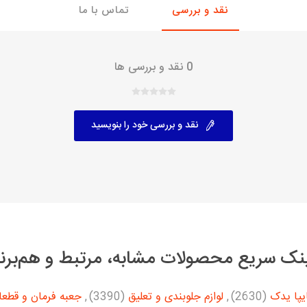
نقد و بررسی
تماس با ما
با، ساینا و کوییک و
خانواده پیکان، آردی و آریسان
خانواده ریو
روآ
0 نقد و بررسی ها
، ساینا و کوییک و
مشترک پیکان، آردی و آریسان
تخصصی آردی
وییک
تخصصی آریسان
نقد و بررسی خود را بنویسید
ینا
تخصصی روآ
اهین
پیکان دولوکس
نک سریع محصولات مشابه، مرتبط و هم‌برن
یپا یدک
(2630)
,
لوازم جلوبندی و تعلیق
(3390)
,
جعبه فرمان و قطعا
خودروهای چینی