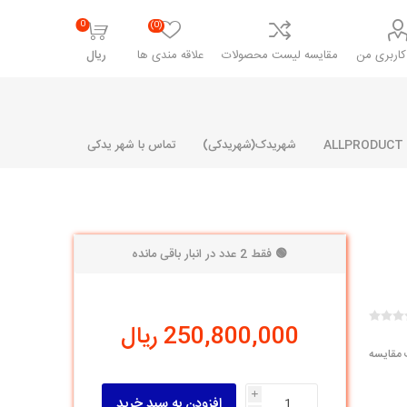
0
(0)
اربری من
مقایسه لیست محصولات
علاقه مندی ها
ریال
شهریدک(شهریدکی)
تماس با شهر یدکی
🟢 فقط 2 عدد در انبار باقی مانده
شرکت پارلا پارت
شرکت ایران
شرکت ایده
سایپا
خانواده رنو و ال 90
آرارات
مارپیچ
ساخت
250,800,000 ریال
ای پراید
مشترک رنو و ال 90
 مقایسه
تخصصی ال 90
تخصصی ال 90 ( وانت )
i