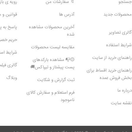
جستجو
🔖 سفارشات من
رویه ی بازگ
محصولات جدید
آدرس ها
قوانین و 
آخرین محصولات مشاهده
پاسخ به 
گالری تصاویر
شده
حریم خص
شرایط استفاده
مقایسه لیست محصولات
شرایط است
راهنمای خرید از سایت
🟡📭 مشاهده بارکدهای
گالری فیلم
پست پیشتاز و تیپاکس🚚
راهنمای خرید اقساط برای
بخش فروش عمده
وبلاگ
ثبت گزارش و شکایت
درباره ما
فرم استعلام و سفارش کالای
ناموجود
نقشه سایت