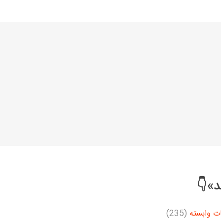
خانواده نیسان
نیسان وانت
د»👇
ت وابسته
(235)