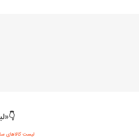
خانواده تی
شاهین
مشترک تیبا
شاهین
تخصصی ک
تخصصی سا
تخصصی ش
👇«لی
لیست کالاهای سا
مزدا وانت