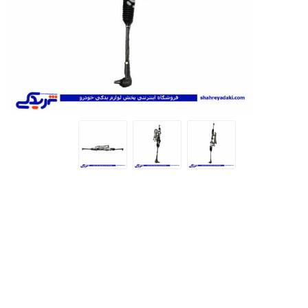
تخصصی سمن
تسمه دانگیل
شرکت مبتکران
شرکت ژرماتک
تخصصی سور
GERMATEC
Dongil
تخصصی پا
تخصصی پار
XUM
تخصصی دن
تخصصی روآ
شرکت سیال
شرکت تولیدی
شرکت مادپارت
تخصصی 407
نیرو
مگنت دلکو
تارا
شتاب افزا
پژو XU7P
پژو 405 کاربرات مدل 2000
شرکت امیرنیا
شرکت شیفتن
شرکت فال گستر
Fal Gostar