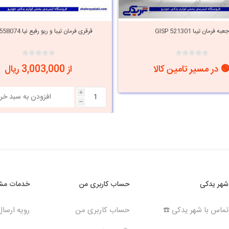
جعبه فرمان تیبا GISP 521301
قرقری فرمان تیبا و ریو رفیع نیا 9000558074
 در مسیر تامین کالا
از 3,003,000 ریال
i
h
شهر یدکی
حساب کاربری من
خدمات مشت
تماس با شهر یدکی ☎️
حساب کاربری من
رویه ارسا