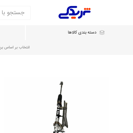
دسته بندی کالاها
انتخاب بر اساس برند
انتخاب بر اساس نام خودرو
شرکت ایساکو
شرکت
شرکت دیناپارت
ش
سایپایدک
روآ و تارا
مشترک 405، سمند و پارس
تخصصی موتو