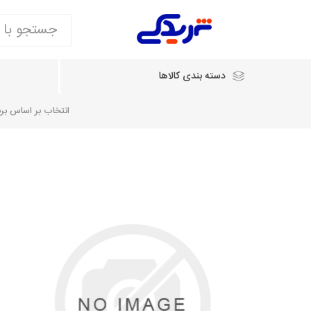
دسته بندی کالاها
انتخاب بر اساس برند
انتخاب بر اساس نام خودرو
شرکت ایساکو
شرکت
شرکت دیناپارت
ش
سایپایدک
روآ و تارا
مشترک 405، سمند و پارس
تخصصی موتو