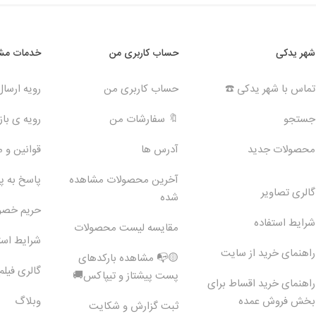
شهر یدکی
حساب کاربری من
خدمات مشت
تماس با شهر یدکی ☎️
حساب کاربری من
رویه ارسا
جستجو
🔖 سفارشات من
رویه ی بازگ
محصولات جدید
آدرس ها
قوانین و 
آخرین محصولات مشاهده
پاسخ به 
گالری تصاویر
شده
حریم خص
شرایط استفاده
مقایسه لیست محصولات
شرایط است
راهنمای خرید از سایت
🟡📭 مشاهده بارکدهای
گالری فیلم
پست پیشتاز و تیپاکس🚚
راهنمای خرید اقساط برای
بخش فروش عمده
وبلاگ
ثبت گزارش و شکایت