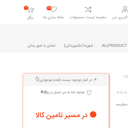
0
(0)
اربری من
مقایسه لیست محصولات
علاقه مندی ها
ریال
شهریدک(شهریدکی)
تماس با شهر یدکی
📌 در انبار موجود نیست (عدم موجودی)👇
شرکت پارلا پارت
شرکت ایران
شرکت ایده
سایپا
خانواده رنو و ال 90
آرارات
مارپیچ
ساخت
 مقایسه
ای پراید
مشترک رنو و ال 90
🟢 در مسیر تامین کالا
تخصصی ال 90
تخصصی ال 90 ( وانت )