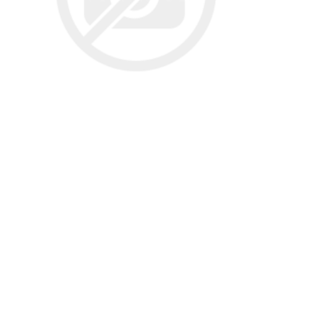
تخصصی سمن
تسمه دانگیل
شرکت مبتکران
شرکت ژرماتک
تخصصی سور
GERMATEC
Dongil
تخصصی پا
تخصصی پار
XUM
تخصصی دن
شرکت سیال
شرکت تولیدی
شرکت مادپارت
تخصصی روآ
نیرو
مگنت دلکو
تخصصی 407
شتاب افزا
تارا
پژو XU7P
پژو 405 کاربرات مدل 2000
شرکت امیرنیا
شرکت شیفتن
شرکت فال گستر
Fal Gostar