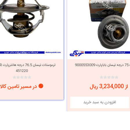
900
ترموستا
451220
از 3,234,000 ریال
🟢 در مسیر تامین کالا