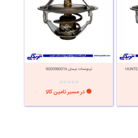
ت نیسان 76.5 درجه هانترپارت HUNTER
ترموستات نیسان 9000980016
🟢 در مسیر تامین کالا