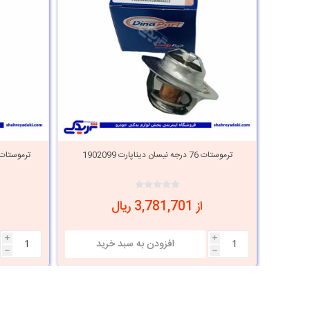
ترموستات 76 درجه نیسان دیناپارت 1902099
ترموستات 75 درجه نیسان باباپارت 0553009
از 3,781,701 ریال
i
i
h
h