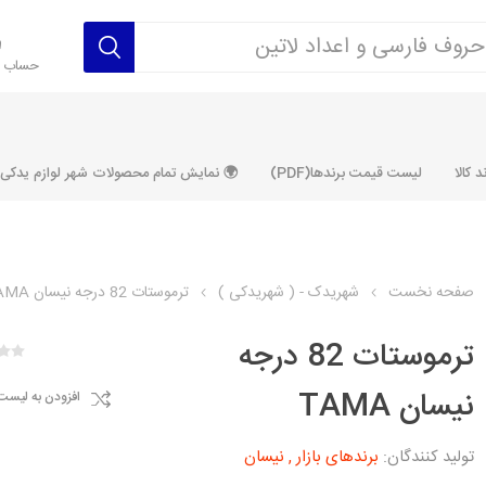
حساب ک
 کالا
لیست قیمت برندها(PDF)
🌍 نمایش تمام محصولات شهر لوازم یدکی ALLPRODUCT
صفحه نخست
شهریدک - ( شهریدکی )
ترموستات 82 درجه نیسان TAMA
رکت آماتاصمد
شرکت رفیع نیا
شرکت ابری
شرکت توان
ترموستات 82 درجه
خانواده 405، سمند، پارس، دنا و
خانواده 206 و رانا
خانواده پراید 
قطعه ابتکار
نیسان TAMA
افزودن به لیست
مشترک تیپ های 206 و رانا
مشترک تیپ ه
تخصصی رانا
تخصصی 131
ر TU5
تولید کنندگان:
برندهای بازار
,
نیسان
تخصصی 206 SD
تخصصی 132