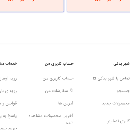
شهر یدکی
حساب کاربری من
خدمات مشت
تماس با شهر یدکی ☎️
حساب کاربری من
رویه ارسا
جستجو
🔖 سفارشات من
رویه ی بازگ
محصولات جدید
آدرس ها
قوانین و 
آخرین محصولات مشاهده
پاسخ به 
گالری تصاویر
شده
حریم خص