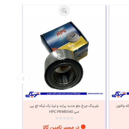
ه والتون
بلبرینگ چرخ جلو جدید پراید و تیبا یک تیکه اچ پی
بلبرینگ 
سی HPC PRWB540
🟢 در مسیر تامین کالا