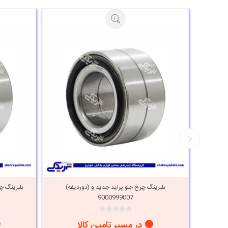
ا سایپا
بلبرینگ چرخ جلو پراید جدید و (دوردیفه)
بلبرینگ چ
9000999007
🟢 در مسیر تامین کالا