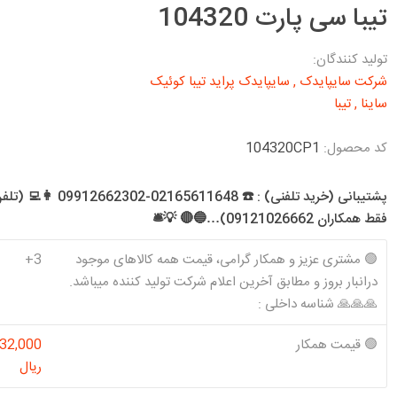
د معمولی و SE
تیبا سی پارت 104320
تخصصی 206 T1
تخصصی 141
شرکت آذین
شرکت کیک KIK
شرکت ام دبلیو
کاسنمد ویژن
ن و موتور EF7
قطعه
اچ MWH
Visiun
تخصصی 206 T2
تخصصی 151 (وانت)
رس معمولی و سال
تولید کنندگان:
تخصصی 206 T3
تخصصی هاچ بک
شرکت سایپایدک
,
سایپایدک پراید تیبا کوئیک
س موتور زانتیا و
تخصصی 206 T5
ساینا
,
تیبا
تخصصی 206 T6
ا
کد محصول:
104320CP1
شرکت تولیدی
شرکت کاسنمد
شرکت سرسیلندر
شرکت فراسلی
تخصصی 207
 ،روآ سال
شوبرت
GTS
الوند
پشتیبانی (خرید تلفنی) : ☎️ 02165611648-302
SCHUBERT
فقط همکاران 09121026662)…🔵🔴 💡🛎️
🟢 مشتری عزیز و همکار گرامی، قیمت همه کالاهای موجود
3+
درانبار بروز و مطابق آخرین اعلام شرکت تولید کننده میباشد.
🙏🙏🙏 شناسه داخلی :
شرکت کاوج
شرکت والئو
شرکت تخصصی
شرکت تکلان
Kavaj
Valeo
سرپلوس رایو
توس
🟢 قیمت همکار
032,000
Rayo
ریال