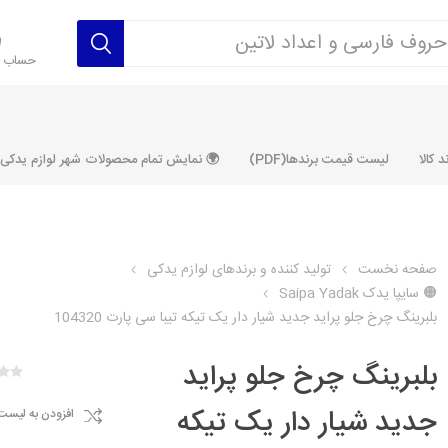
حساب ک
 کالا
لیست قیمت برندها(PDF)
🌍 نمایش تمام محصولات شهر لوازم یدکی ALLPRODUCT
صفحه نخست
تولید کننده و برندهای لوازم یدکی
🟠 سایپا یدک Saipa Yadak
رکت آماتاصمد
شرکت رفیع نیا
شرکت ابری
شرکت توان
بلبرینگ چرخ جلو پراید جدید شیار دار یک تیکه تیبا سی پارت 104320
خانواده 405، سمند، پارس، دنا و
خانواده 206 و رانا
خانواده پراید 
قطعه ابتکار
بلبرینگ چرخ جلو پراید
مشترک تیپ های 206 و رانا
مشترک تیپ ه
تخصصی رانا
تخصصی 131
جدید شیار دار یک تیکه
افزودن به لیست
ر TU5
تخصصی 206 SD
تخصصی 132