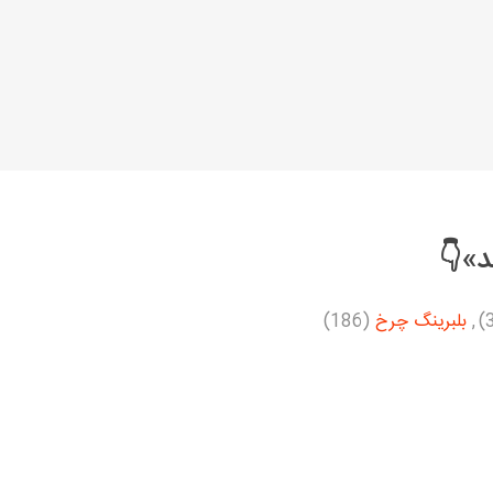
د»👇
,
بلبرینگ چرخ
(186)