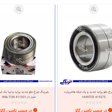
رخ جلو پراید جدید و یک تیکه هانترپارت
بلبرینگ چرخ جلو جدید پراید و تیبا یک تیک
HUNTER 415575
شیار دار WALTON 411301
 در مسیر تامین کالا
🟢 در مسیر تامین کالا