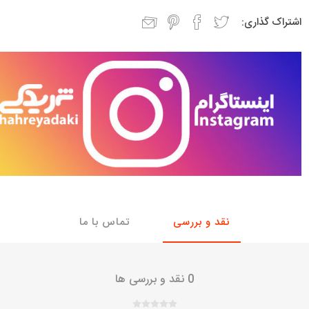
اشتراک گذاری:
با، ساینا و کوییک و
خانواده پیکان، آردی و آریسان
خانواده ریو
روآ
، ساینا و کوییک و
مشترک پیکان، آردی و آریسان
تخصصی آردی
وییک
تخصصی آریسان
ینا
تخصصی روآ
اهین
پیکان دولوکس
نقد و بررسی
تماس با ما
0 نقد و بررسی ها
خودروهای چینی