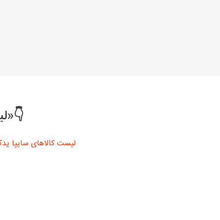
👇«لی
لیست کالاهای سایپا ید