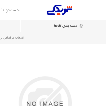
دسته بندی کالاها
انتخاب بر اساس برند
انتخاب بر اساس نام خودرو
شرکت ایساکو
شرکت
شرکت دیناپارت
ش
سایپایدک
روآ و تارا
مشترک 405، سمند و پارس
تخصصی موتو