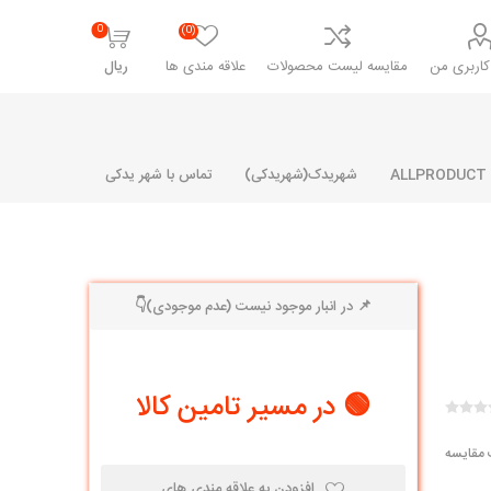
0
(0)
اربری من
مقایسه لیست محصولات
علاقه مندی ها
ریال
شهریدک(شهریدکی)
تماس با شهر یدکی
📌 در انبار موجود نیست (عدم موجودی)👇
شرکت پارلا پارت
شرکت ایران
شرکت ایده
سایپا
خانواده رنو و ال 90
آرارات
مارپیچ
ساخت
🟢 در مسیر تامین کالا
ای پراید
مشترک رنو و ال 90
تخصصی ال 90
 مقایسه
تخصصی ال 90 ( وانت )
افزودن به علاقه مندی های