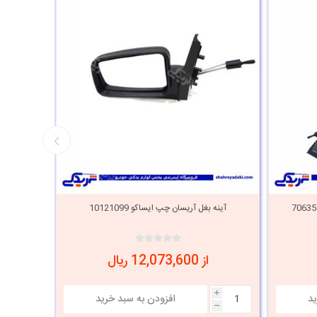
آینه بغل آریسان چپ ایساکو 10121099
آینه بغ
از 12,073,600 ریال
i
i
h
h