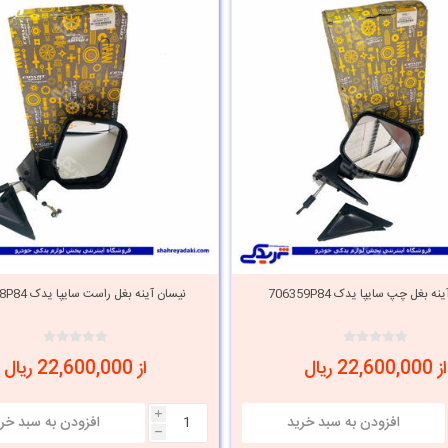
ه بغل چپ سایپا یدک 706359P84
نیسان آینه بغل راست سایپا یدک 706358P84
از 22,600,000 ریال
از 22,600,000 ریال
i
h