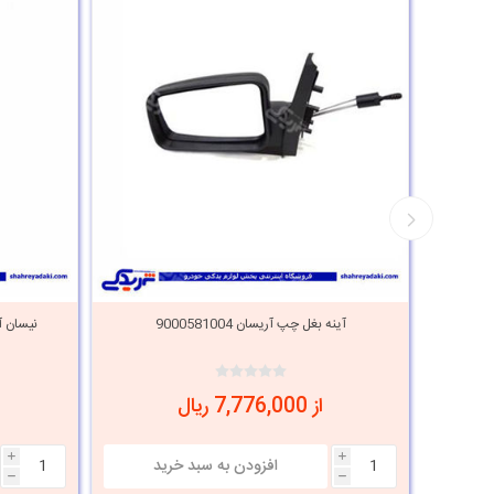
آینه بغل چپ آریسان 9000581004
نیسان آین
از 7,776,000 ریال
i
i
h
h