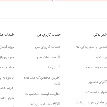
شهر یدکی
حساب کاربری من
خدمات مشت
تماس با شهر یدکی ☎️
حساب کاربری من
رویه ارسا
جستجو
🔖 سفارشات من
رویه ی بازگ
محصولات جدید
آدرس ها
قوانین و 
آخرین محصولات مشاهده
پاسخ به 
گالری تصاویر
شده
حریم خص
شرایط استفاده
مقایسه لیست محصولات
شرایط است
راهنمای خرید از سایت
🟡📭 مشاهده بارکدهای