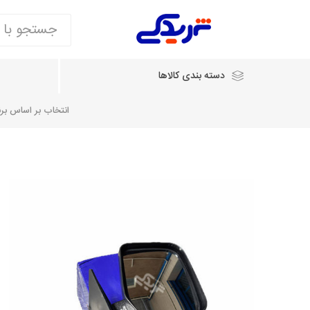
دسته بندی کالاها
انتخاب بر اساس برند
انتخاب بر اساس نام خودرو
شرکت ایساکو
شرکت
شرکت دیناپارت
ش
سایپایدک
روآ و تارا
مشترک 405، سمند و پارس
تخصصی موتو