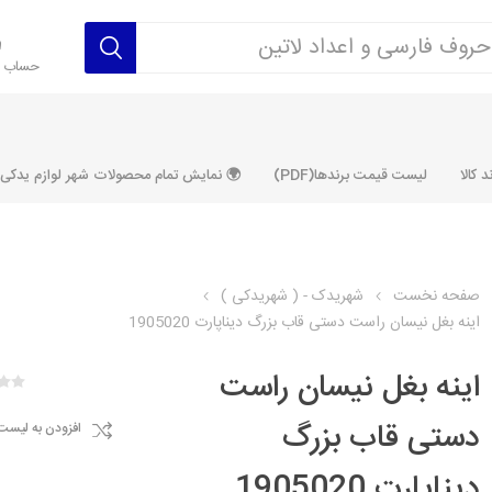
حساب ک
 کالا
لیست قیمت برندها(PDF)
🌍 نمایش تمام محصولات شهر لوازم یدکی ALLPRODUCT
صفحه نخست
شهریدک - ( شهریدکی )
اینه بغل نیسان راست دستی قاب بزرگ دیناپارت 1905020
رکت آماتاصمد
شرکت رفیع نیا
شرکت ابری
شرکت توان
خانواده 405، سمند، پارس، دنا و
خانواده 206 و رانا
خانواده پراید 
قطعه ابتکار
اینه بغل نیسان راست
مشترک تیپ های 206 و رانا
مشترک تیپ ه
دستی قاب بزرگ
افزودن به لیست
تخصصی رانا
تخصصی 131
ر TU5
تخصصی 206 SD
تخصصی 132
دیناپارت 1905020