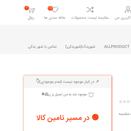
0
(0)
اربری من
مقایسه لیست محصولات
علاقه مندی ها
ریال
شهریدک(شهریدکی)
تماس با شهر یدکی
📌 در انبار موجود نیست (عدم موجودی)👇
شرکت پارلا پارت
شرکت ایران
شرکت ایده
سایپا
خانواده رنو و ال 90
آرارات
مارپیچ
ساخت
ای پراید
مشترک رنو و ال 90
 مقایسه
🟢 در مسیر تامین کالا
تخصصی ال 90
تخصصی ال 90 ( وانت )