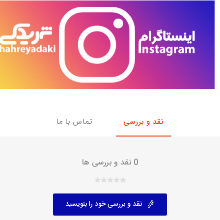
با، ساینا و کوییک و
خانواده پیکان، آردی و آریسان
خانواده ریو
روآ
، ساینا و کوییک و
مشترک پیکان، آردی و آریسان
تخصصی آردی
وییک
تخصصی آریسان
ینا
تخصصی روآ
اهین
پیکان دولوکس
نقد و بررسی
تماس با ما
0 نقد و بررسی ها
نقد و بررسی خود را بنویسید
خودروهای چینی