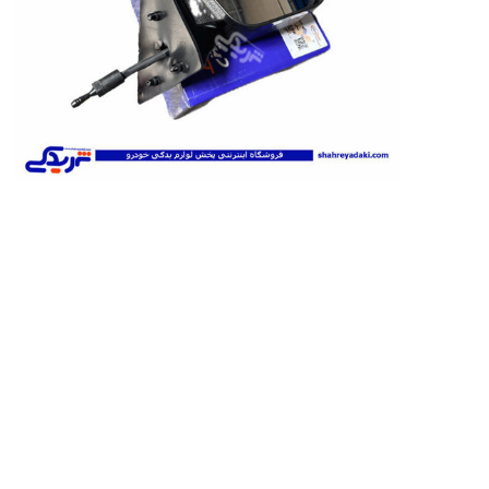
تخصصی سمن
تسمه دانگیل
شرکت مبتکران
شرکت ژرماتک
تخصصی سور
GERMATEC
Dongil
تخصصی پا
تخصصی پار
XUM
تخصصی دن
شرکت سیال
شرکت تولیدی
شرکت مادپارت
تخصصی روآ
نیرو
مگنت دلکو
تخصصی 407
شتاب افزا
تارا
پژو XU7P
پژو 405 کاربرات مدل 2000
شرکت امیرنیا
شرکت شیفتن
شرکت فال گستر
Fal Gostar