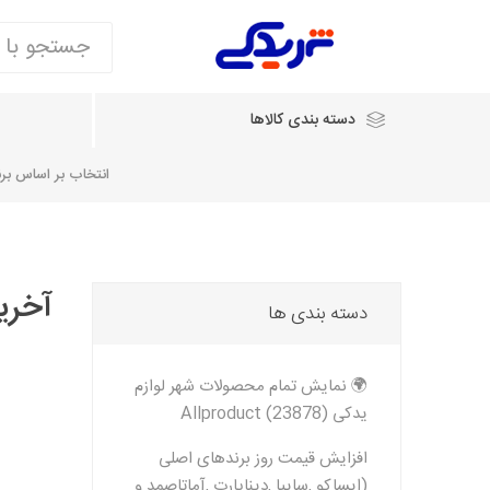
دسته بندی کالاها
انتخاب بر اساس برند
انتخاب بر اساس نام خودرو
آخری
دسته بندی ها
شرکت ایساکو
شرکت
شرکت دیناپارت
ش
سایپایدک
🌍 نمایش تمام محصولات شهر لوازم
روآ و تارا
یدکی Allproduct (23878)
مشترک 405، سمند و پارس
تخصصی موتو
افزایش قیمت روز برندهای اصلی
(ایساکو ,سایپا ,دیناپارت ,آماتاصمد و