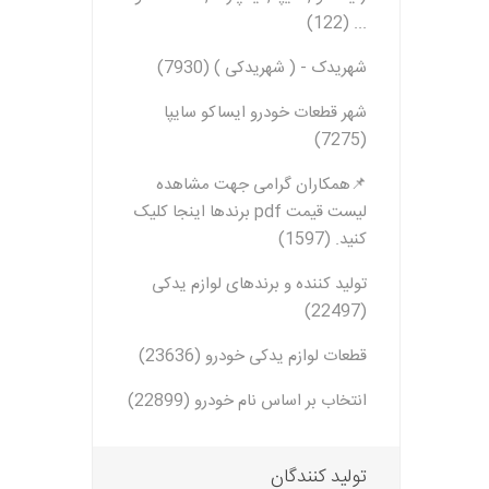
تخصصی سمن
تسمه دانگیل
شرکت مبتکران
شرکت ژرماتک
... (122)
تخصصی سور
GERMATEC
Dongil
شهریدک - ( شهریدکی ) (7930)
تخصصی پا
تخصصی پار
شهر قطعات خودرو ایساکو سایپا
XUM
(7275)
تخصصی دن
📌همکاران گرامی جهت مشاهده
شرکت سیال
شرکت تولیدی
شرکت مادپارت
تخصصی روآ
لیست قیمت pdf برندها اینجا کلیک
نیرو
مگنت دلکو
تخصصی 407
کنید. (1597)
شتاب افزا
تارا
تولید کننده و برندهای لوازم یدکی
پژو XU7P
(22497)
پژو 405 کاربرات مدل 2000
قطعات لوازم یدکی خودرو (23636)
شرکت امیرنیا
شرکت شیفتن
شرکت فال گستر
انتخاب بر اساس نام خودرو (22899)
Fal Gostar
تولید کنندگان