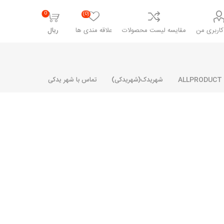
0
(0)
اربری من
مقایسه لیست محصولات
علاقه مندی ها
ریال
شهریدک(شهریدکی)
تماس با شهر یدکی
شرکت پارلا پارت
شرکت ایران
شرکت ایده
سایپا
خانواده رنو و ال 90
آرارات
مارپیچ
ساخت
ای پراید
مشترک رنو و ال 90
تخصصی ال 90
تخصصی ال 90 ( وانت )