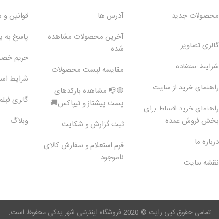
محصولات جدید
آدرس ها
قوانین و 
آخرین محصولات مشاهده
پاسخ به 
گالری تصاویر
شده
حریم خص
شرایط استفاده
مقایسه لیست محصولات
شرایط است
راهنمای خرید از سایت
🟡📭 مشاهده بارکدهای
گالری فیلم
پست پیشتاز و تیپاکس🚚
راهنمای خرید اقساط برای
بخش فروش عمده
وبلاگ
ثبت گزارش و شکایت
درباره ما
فرم استعلام و سفارش کالای
ناموجود
نقشه سایت
تمامی حقوق کپی رایت © 2020 فروشگاه اینترنتی شهر یدکی محفوظ است.