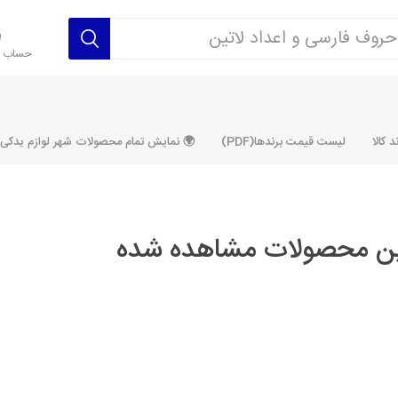
حساب ک
 کالا
لیست قیمت برندها(PDF)
🌍 نمایش تمام محصولات شهر لوازم یدکی ALLPRODUCT
ن محصولات مشاهده شده
رکت آماتاصمد
شرکت رفیع نیا
شرکت ابری
شرکت توان
خانواده 405، سمند، پارس، دنا و
خانواده 206 و رانا
خانواده پراید 
قطعه ابتکار
مشترک تیپ های 206 و رانا
مشترک تیپ ه
تخصصی رانا
تخصصی 131
ر TU5
تخصصی 206 SD
تخصصی 132