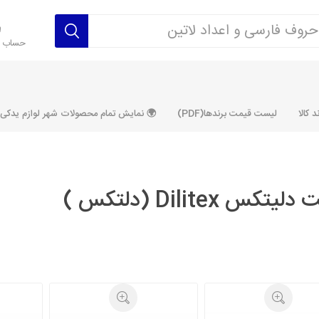
حساب ک
 کالا
لیست قیمت برندها(PDF)
🌍 نمایش تمام محصولات شهر لوازم یدکی ALLPRODUCT
تکس Dilitex (دلتکس )
رکت آماتاصمد
شرکت رفیع نیا
شرکت ابری
شرکت توان
خانواده 405، سمند، پارس، دنا و
خانواده 206 و رانا
خانواده پراید 
قطعه ابتکار
مشترک تیپ های 206 و رانا
مشترک تیپ ه
تخصصی رانا
تخصصی 131
ر TU5
تخصصی 206 SD
تخصصی 132