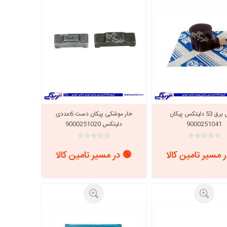
چکش برق 53 دلیتکس پیکان
خار موشکی پیکان دست 6عددی
9000251041
دلیتکس 9000251020
 مسیر تامین کالا
🟢 در مسیر تامین کالا