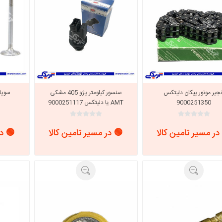
نجیر موتور پیکان دلیتکس
سنسور کیلومتر پژو 405 مشکی
سوپا
9000251350
AMT یا دلیتکس 9000251117
در مسیر تامین کالا
🟢 در مسیر تامین کالا
🟢 در