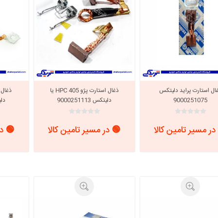
ال استارت پراید دلیتکس
ذغال استارت پژو 405 HPC یا
ذغال 
9000251075
دلیتکس 9000251113
دلیتک
در مسیر تامین کالا
🟢 در مسیر تامین کالا
🟢 در