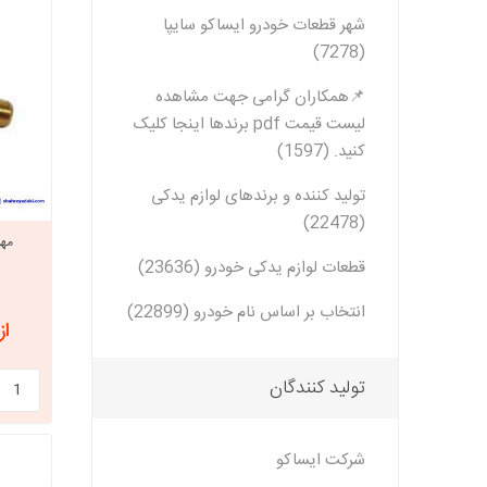
شهر قطعات خودرو ایساکو سایپا
(7278)
خانواده تی
شاهین
📌همکاران گرامی جهت مشاهده
مشترک تیبا
لیست قیمت pdf برندها اینجا کلیک
شاهین
کنید. (1597)
تخصصی ک
تولید کننده و برندهای لوازم یدکی
تخصصی سا
(22478)
تخصصی ش
قطعات لوازم یدکی خودرو (23636)
انتخاب بر اساس نام خودرو (22899)
از 2,484,000
تولید کنندگان
شرکت ایساکو
مزدا وانت