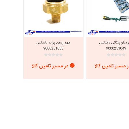
ز دلکو پیکانی دلیتکس
مهره روغن پراید دلیتکس
9000251088
9000251049
 مسیر تامین کالا
🟢 در مسیر تامین کالا