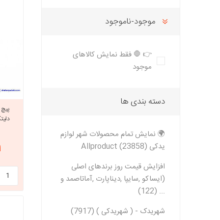
تخصصی سمن
تسمه دانگیل
شرکت مبتکران
شرکت ژرماتک
تخصصی سور
موجود-ناموجود
GERMATEC
Dongil
تخصصی پا
تخصصی پار
👉 🛑 فقط نمایش کالاهای
XUM
موجود
تخصصی دن
شرکت سیال
شرکت تولیدی
شرکت مادپارت
تخصصی روآ
نیرو
مگنت دلکو
دسته بندی ها
تخصصی 407
شتاب افزا
پیچ 
دلیتکس 8 عدد
تارا
🌍 نمایش تمام محصولات شهر لوازم
پژو XU7P
یدکی Allproduct (23858)
از
پژو 405 کاربرات مدل 2000
افزایش قیمت روز برندهای اصلی
شرکت امیرنیا
شرکت شیفتن
شرکت فال گستر
(ایساکو ,سایپا ,دیناپارت ,آماتاصمد و
Fal Gostar
... (122)
شهریدک - ( شهریدکی ) (7917)