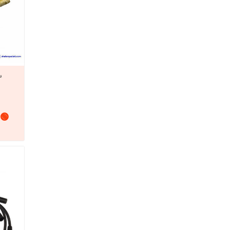
س
🟢 