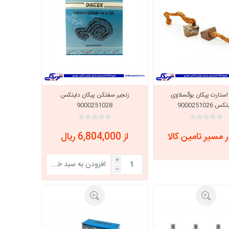
استارت پیکان یوگسلاوی
زنجیر سفتکن پیکان دلیتکس
س 9000251026
9000251028
 مسیر تامین کالا
از 6,804,000 ریال
i
h