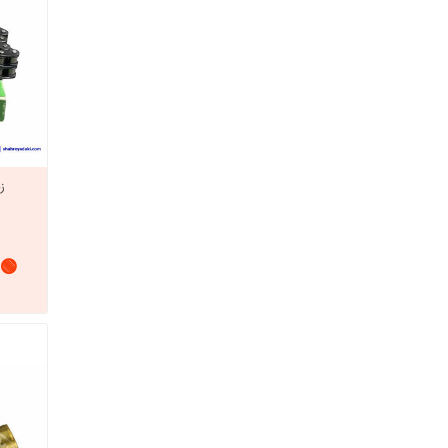
ز
🟢 