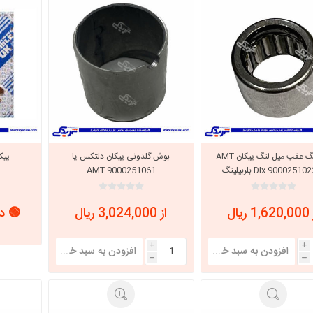
بلبرینگ عقب میل لنگ پیکان AMT
بوش گلدونی پیکان دلتکس یا
AMT 9000251061
 ریال
از 3,024,000 ریال
🟢 در
i
i
h
h