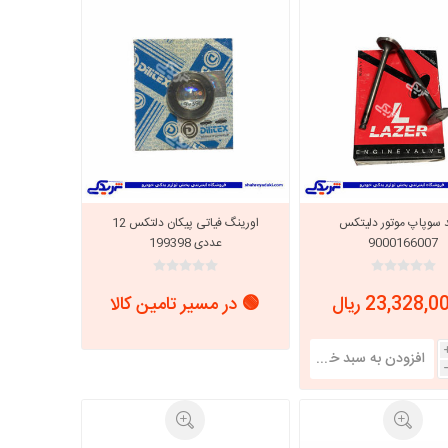
خانواده نیسان
نیسان وانت
د سوپاپ موتور دلیتکس
اورینگ فیاتی پیکان دلتکس 12
9000166007
عددی 199398
🟢 در مسیر تامین کالا