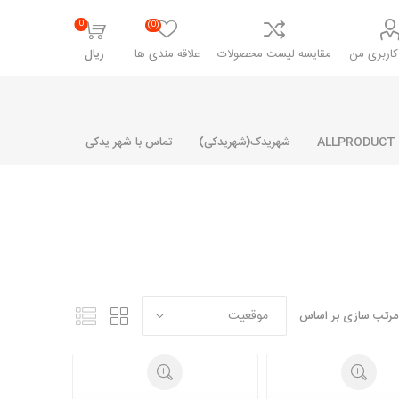
0
(0)
اربری من
مقایسه لیست محصولات
علاقه مندی ها
ریال
شهریدک(شهریدکی)
تماس با شهر یدکی
شرکت پارلا پارت
شرکت ایران
شرکت ایده
سایپا
خانواده رنو و ال 90
آرارات
مارپیچ
ساخت
مرتب سازی بر اساس
ای پراید
مشترک رنو و ال 90
تخصصی ال 90
تخصصی ال 90 ( وانت )