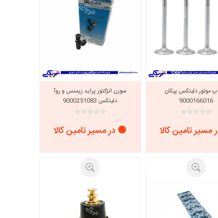
پ موتور دلیتکس پیکان
سوزن انژکتور پراید زیمنس و روآ
9000166016
دلیتکس 9000251083
 مسیر تامین کالا
🟢 در مسیر تامین کالا