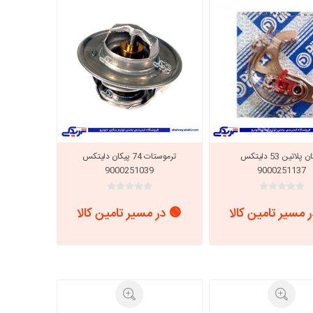
پیکان پلاتین 53 دلیتکس
ترموستات 74 پیکان دلیتکس
9000251039
9000251137
 مسیر تامین کالا
🟢 در مسیر تامین کالا