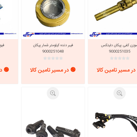
وزن کفی پیکان دلیتکس
فیبر دنده کیلومتر شمار پیکان
فیو
9000251048
9000251035
در مسیر تامین کالا
🟢 در مسیر تامین کالا
🟢 در