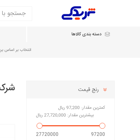
دسته بندی کالاها
انتخاب بر اساس برند
انتخاب بر اساس نام خودرو
شرکت دلی
رنج قیمت
شرکت ایساکو
شرکت
شرکت دیناپارت
ش
سایپایدک
کمترین مقدار:
97,200 ریال
روآ و تارا
بیشترین مقدار:
27,720,000 ریال
مشترک 405، سمند و پارس
تخصصی موتو
27720000
97200